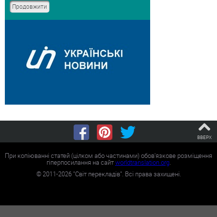
ВВЕРХ
При копіюванні статей (цілком або частинами) обов'язкове розміщення
гіперпосилання на сайт
worldtranslation.org
.
©
2011-2026
"Світ перекладів". Всі права захищені.