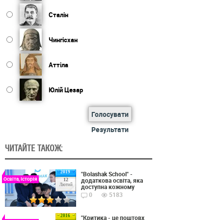
Сталін
Чингісхан
Аттіла
Юлій Цезар
Голосувати
Результати
ЧИТАЙТЕ ТАКОЖ:
2019
"Bolashak School" -
Освіта, Історія
додаткова освіта, яка
12
Лютий
доступна кожному
0
5183
2016
"Критика - це поштовх