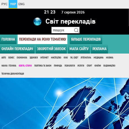
РУС
УКР
ENG
21 23
7 серпня 2026
Світ перекладів
ГОЛОВНА
ПЕРЕКЛАДИ НА РІЗНУ ТЕМАТИКУ
БІЛЬШЕ ПЕРЕКЛАДІВ
ОНЛАЙН ПЕРЕКЛАДАЧ
ЗВОРОТНІЙ ЗВЯЗОК
МАПА САЙТУ
РЕКЛАМА
АВТО
БІЗНЕС
ЕКОНОМІКА
ЗДОРОВ'Я
ІНТЕРНЕТ
МИСТЕЦТВО
КІНО
ПК, СОФТ
ЛІТЕРАТУРА
МЕДИЦИНА
МУЗИКА
НАУКА І ТЕХНІКА
ОСВІТА, ІСТОРІЯ
ПОЛІТИКА ТА ЗАКОН
ПРИРОДА
ПСИХОЛОГІЯ
РЕЛІГІЯ
СПОРТ
КРАЇНИ
БУДІВНИЦТВО
ТЕХНІЧНА ДОКУМЕНТАЦІЯ