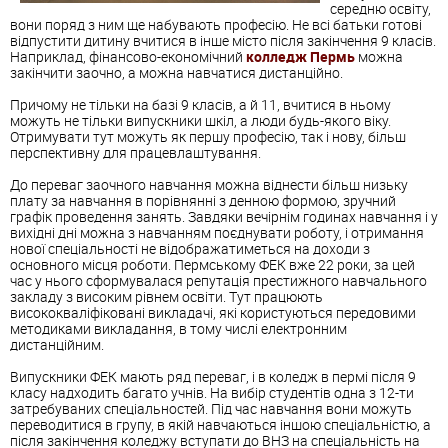
середню освіту,
вони поряд з ним ще набувають професію. Не всі батьки готові
відпустити дитину вчитися в інше місто після закінчення 9 класів.
Наприклад, фінансово-економічний
колледж Пермь
можна
закінчити заочно, а можна навчатися дистанційно.
Причому не тільки на базі 9 класів, а й 11, вчитися в ньому
можуть не тільки випускники шкіл, а люди будь-якого віку.
Отримувати тут можуть як першу професію, так і нову, більш
перспективну для працевлаштування.
До переваг заочного навчання можна віднести більш низьку
плату за навчання в порівнянні з денною формою, зручний
графік проведення занять. Завдяки вечірнім годинах навчання і у
вихідні дні можна з навчанням поєднувати роботу, і отримання
нової спеціальності не відображатиметься на доходи з
основного місця роботи. Пермському ФЕК вже 22 роки, за цей
час у нього сформувалася репутація престижного навчального
закладу з високим рівнем освіти. Тут працюють
висококваліфіковані викладачі, які користуються передовими
методиками викладання, в тому числі електронним
дистанційним.
Випускники ФЕК мають ряд переваг, і в коледж в пермі після 9
класу надходить багато учнів. На вибір студентів одна з 12-ти
затребуваних спеціальностей. Під час навчання вони можуть
переводитися в групу, в якій навчаються іншою спеціальністю, а
після закінчення коледжу вступати до ВНЗ на спеціальність на