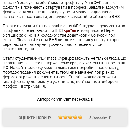
власний розсуд, не обов'язково профільну. Учні ФЕК раніше
однолітків починають стартувати в професії. Завдяки здобутим
фахом після закінчення коледжу вони можуть одночасно
навчатися і працювати, оплачуючи самостійно обраного ВНЗ.
Багато випускників після закінчення ФЕК подають документи на
профільні спеціальності до ВНЗ
країни
в тому числі в Пермі.
Успішне закінчення коледжу стає додатковим бонусом при
вступі. Після закінчення ВНЗ дипломи про вищу освіту та про
середню спеціальну випускнику дають перевагу при
працевлаштуванні.
Стати студентами ФЕК https: //фек.рф можуть не тільки люди, що
проживають в Пермі і Пермському краї, а й жителі інших регіонів
РФ. На сайті коледжу можна дізнатися подробиці про оплату,
порядок подання документів, терміни навчання при різних
формах отримання спеціальності. Онлайн можна отримати
кваліфіковану допомогу з усіх питань, пов'язаних з вибором
професії і її отримання.
Автор:
Admin
Світ перекладів
ОЦІНИТИ НОВИНУ
5
(голосів:
1
)