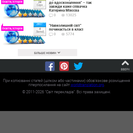
Освіта, Історія
до вдосконалення" – так
24
Серп
завжди каже співачка
Катерина Міхєєва
0
13025
2017
"Навколишній світ"
Освіта, Історія
починається в класі
4
Лютий
0
5774
БІЛЬШЕ НОВИН
ВВЕРХ
При копіюванні статей (цілком або частинами) обов'язкове розміщення
гіперпосилання на сайт
worldtranslation.org
.
©
2011-2026
"Світ перекладів". Всі права захищені.