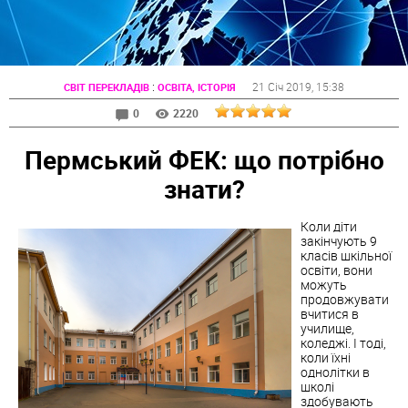
:
21 Січ 2019
, 15:38
СВІТ ПЕРЕКЛАДІВ
ОСВІТА, ІСТОРІЯ
0
2220
Пермський ФЕК: що потрібно
знати?
Коли діти
закінчують 9
класів шкільної
освіти, вони
можуть
продовжувати
вчитися в
училище,
коледжі. І тоді,
коли їхні
однолітки в
школі
здобувають