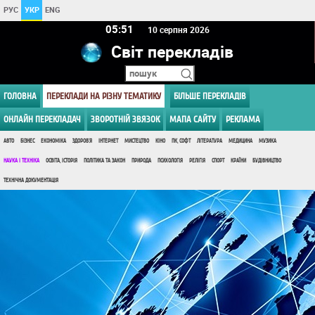
РУС
УКР
ENG
05 51
10 серпня 2026
Світ перекладів
ГОЛОВНА
ПЕРЕКЛАДИ НА РІЗНУ ТЕМАТИКУ
БІЛЬШЕ ПЕРЕКЛАДІВ
ОНЛАЙН ПЕРЕКЛАДАЧ
ЗВОРОТНІЙ ЗВЯЗОК
МАПА САЙТУ
РЕКЛАМА
АВТО
БІЗНЕС
ЕКОНОМІКА
ЗДОРОВ'Я
ІНТЕРНЕТ
МИСТЕЦТВО
КІНО
ПК, СОФТ
ЛІТЕРАТУРА
МЕДИЦИНА
МУЗИКА
НАУКА І ТЕХНІКА
ОСВІТА, ІСТОРІЯ
ПОЛІТИКА ТА ЗАКОН
ПРИРОДА
ПСИХОЛОГІЯ
РЕЛІГІЯ
СПОРТ
КРАЇНИ
БУДІВНИЦТВО
ТЕХНІЧНА ДОКУМЕНТАЦІЯ