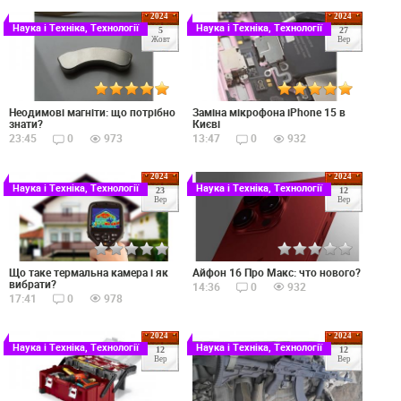
2024
2024
Наука і Техніка, Технології
Наука і Техніка, Технології
5
27
Жовт
Вер
Неодимові магніти: що потрібно
Заміна мікрофона iPhone 15 в
знати?
Києві
23:45
0
973
13:47
0
932
2024
2024
Наука і Техніка, Технології
Наука і Техніка, Технології
23
12
Вер
Вер
Що таке термальна камера і як
Айфон 16 Про Макс: что нового?
вибрати?
14:36
0
932
17:41
0
978
2024
2024
Наука і Техніка, Технології
Наука і Техніка, Технології
12
12
Вер
Вер