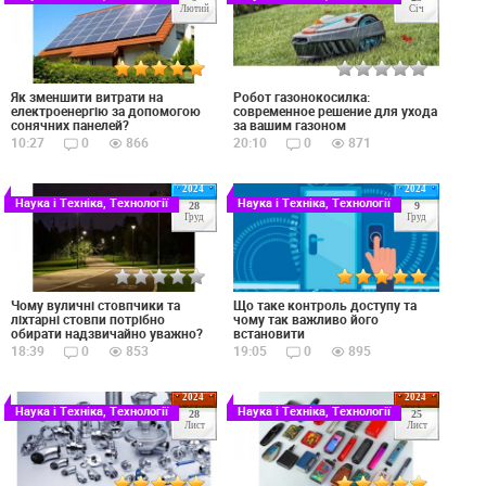
Лютий
Січ
Як зменшити витрати на
Робот газонокосилка:
електроенергію за допомогою
современное решение для ухода
сонячних панелей?
за вашим газоном
10:27
0
866
20:10
0
871
2024
2024
Наука і Техніка, Технології
Наука і Техніка, Технології
28
9
Груд
Груд
Чому вуличні стовпчики та
Що таке контроль доступу та
ліхтарні стовпи потрібно
чому так важливо його
обирати надзвичайно уважно?
встановити
18:39
0
853
19:05
0
895
2024
2024
Наука і Техніка, Технології
Наука і Техніка, Технології
28
25
Лист
Лист