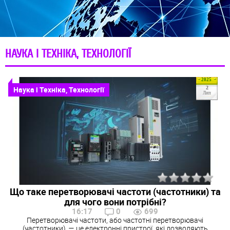
НАУКА І ТЕХНІКА, ТЕХНОЛОГІЇ
2025
Наука і Техніка, Технології
2
Лип
Що таке перетворювачі частоти (частотники) та
для чого вони потрібні?
16:17
0
699
Перетворювачі частоти, або частотні перетворювачі
(частотники), — це електронні пристрої, які дозволяють