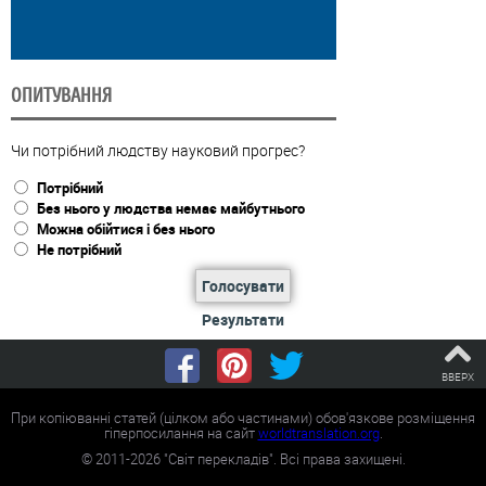
ОПИТУВАННЯ
Чи потрібний людству науковий прогрес?
Потрібний
Без нього у людства немає майбутнього
Можна обійтися і без нього
Не потрібний
Голосувати
Результати
ВВЕРХ
При копіюванні статей (цілком або частинами) обов'язкове розміщення
гіперпосилання на сайт
worldtranslation.org
.
©
2011-2026
"Світ перекладів". Всі права захищені.