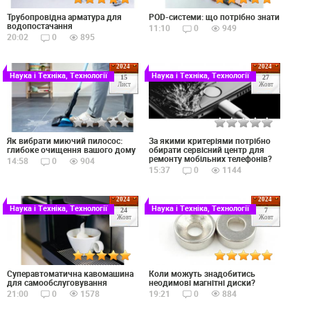
Трубопровідна арматура для
POD-системи: що потрібно знати
водопостачання
11:10
0
949
20:02
0
895
2024
2024
Наука і Техніка, Технології
Наука і Техніка, Технології
15
27
Лист
Жовт
Як вибрати миючий пилосос:
За якими критеріями потрібно
глибоке очищення вашого дому
обирати сервісний центр для
ремонту мобільних телефонів?
14:58
0
904
15:37
0
1144
2024
2024
Наука і Техніка, Технології
Наука і Техніка, Технології
24
7
Жовт
Жовт
Суперавтоматична кавомашина
Коли можуть знадобитись
для самообслуговування
неодимові магнітні диски?
21:00
0
1578
19:21
0
884