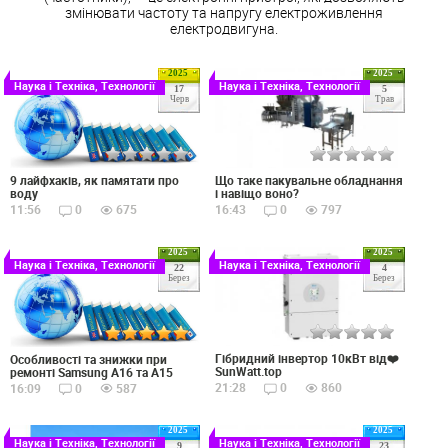
змінювати частоту та напругу електроживлення
електродвигуна.
2025
2025
Наука і Техніка, Технології
Наука і Техніка, Технології
17
5
Черв
Трав
Що таке пакувальне обладнання
9 лайфхаків, як памятати про
і навіщо воно?
воду
16:43
0
797
11:56
0
675
2025
2025
Наука і Техніка, Технології
Наука і Техніка, Технології
22
4
Берез
Берез
Гібридний інвертор 10кВт від❤️
Особливості та знижки при
SunWatt.top
ремонті Samsung A16 та A15
21:28
0
860
16:09
0
587
2025
2025
Наука і Техніка, Технології
Наука і Техніка, Технології
9
23