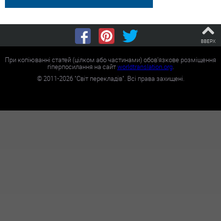
ВВЕРХ
При копіюванні статей (цілком або частинами) обов'язкове розміщення
гіперпосилання на сайт
worldtranslation.org
.
©
2011-2026
"Світ перекладів". Всі права захищені.