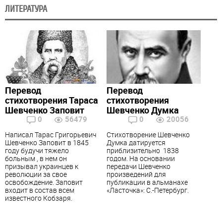
ЛИТЕРАТУРА
Перевод
Перевод
стихотворения Тараса
стихотворения
Шевченко Заповит
Шевченко Думка
0
56479
0
20056
Написал Тарас Григорьевич
Стихотворение Шевченко
Шевченко Заповит
в 1845
Думка датируется
году будучи тяжело
приблизительно 1838
больным , в нем он
годом. На основании
призывал украинцев к
передачи Шевченко
революции за свое
произведений для
освобождение. Заповит
публикации в альманахе
входит в состав всем
«Ласточка»: С.-Петербург.
известного Кобзаря.