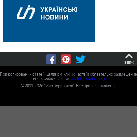
ВВЕРХ
При копировании статей (целиком или их частей) обязательно размещение
гиперссылки на сайт
worldtranslation.org
.
©
2011-2026
"Мир переводов". Все права защищены.