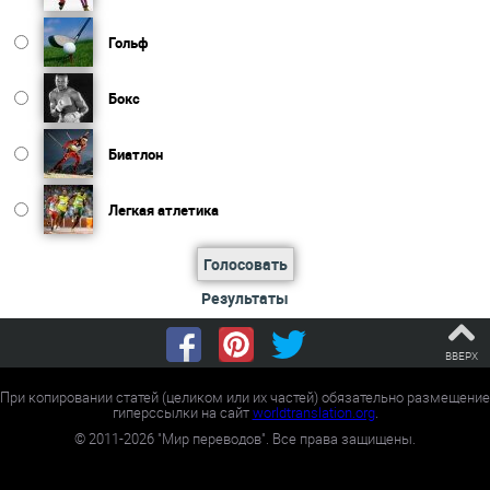
Гольф
Бокс
Биатлон
Легкая атлетика
Голосовать
Результаты
ВВЕРХ
При копировании статей (целиком или их частей) обязательно размещение
гиперссылки на сайт
worldtranslation.org
.
©
2011-2026
"Мир переводов". Все права защищены.