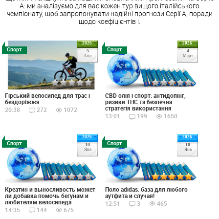
А: ми аналізуємо для вас кожен тур вищого італійського
чемпіонату, щоб запропонувати надійні прогнози Серії А, поради
щодо коефіцієнтів і.
2026
2026
Спорт
Спорт
5
4
Апр
Март
Гірський велосипед для трас і
CBD олія і спорт: антидопінг,
бездоріжжя
ризики THC та безпечна
стратегія використання
20:38
272
1072
13:01
199
1650
2026
2026
Спорт
Спорт
10
10
Янв
Янв
Креатин и выносливость может
Поло adidas: база для любого
ли добавка помочь бегунам и
аутфита и случая!
любителям велосипеда
12:51
3
465
14:35
144
675