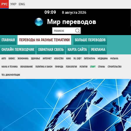
РУС
УКР
ENG
09 09
8 августа 2026
Мир переводов
ГЛАВНАЯ
ПЕРЕВОДЫ НА РАЗНЫЕ ТЕМАТИКИ
БОЛЬШЕ ПЕРЕВОДОВ
ОНЛАЙН ПЕРЕВОДЧИК
ОБРАТНАЯ СВЯЗЬ
КАРТА САЙТА
РЕКЛАМА
АВТО
БИЗНЕС
ЭКОНОМИКА
ЗДОРОВЬЕ
ИНТЕРНЕТ
ИСКУССТВО
КИНО
ПК, СОФТ
ЛИТЕРАТУРА
МЕДИЦИНА
МУЗЫКА
НАУКА И ТЕХНИКА
ОБРАЗОВАНИЕ
ПОЛИТИКА И ЗАКОН
ПРИРОДА
ПСИХОЛОГИЯ
РЕЛИГИЯ
СПОРТ
СТРАНЫ
СТРОИТЕЛЬСТВО
ТЕХ. ДОКУМЕНТАЦИЯ