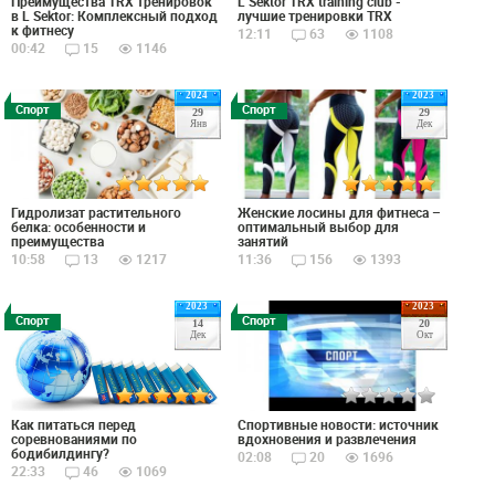
Преимущества TRX тренировок
L Sektor TRX training club -
в L Sektor: Комплексный подход
лучшие тренировки TRX
к фитнесу
12:11
63
1108
00:42
15
1146
2024
2023
Спорт
Спорт
29
29
Янв
Дек
Гидролизат растительного
Женские лосины для фитнеса –
белка: особенности и
оптимальный выбор для
преимущества
занятий
10:58
13
1217
11:36
156
1393
2023
2023
Спорт
Спорт
14
20
Дек
Окт
Спортивные новости: источник
Как питаться перед
вдохновения и развлечения
соревнованиями по
бодибилдингу?
02:08
20
1696
22:33
46
1069