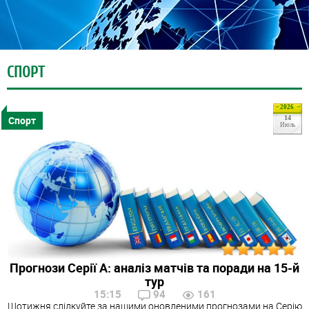
СПОРТ
2026
Спорт
14
Июль
Прогнози Серії А: аналіз матчів та поради на 15-й
тур
15:15
94
161
Щотижня слідкуйте за нашими оновленими прогнозами на Серію