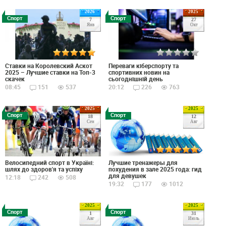
2026
2025
Спорт
Спорт
7
27
Янв
Окт
Ставки на Королевский Аскот
Переваги кіберспорту та
2025 – Лучшие ставки на Топ-3
спортивних новин на
скачек
сьогоднішній день
08:45
151
537
20:12
226
763
2025
2025
Спорт
Спорт
18
12
Сен
Авг
Велосипедний спорт в Україні:
Лучшие тренажеры для
шлях до здоров'я та успіху
похудения в зале 2025 года: гид
для девушек
12:18
242
508
19:32
177
1012
2025
2025
Спорт
Спорт
1
31
Авг
Июль