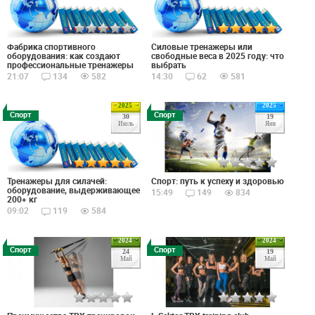
Фабрика спортивного
Силовые тренажеры или
оборудования: как создают
свободные веса в 2025 году: что
профессиональные тренажеры
выбрать
21:07
134
582
14:30
62
581
2025
2025
Спорт
Спорт
30
19
Июль
Янв
Спорт: путь к успеху и здоровью
Тренажеры для силачей:
оборудование, выдерживающее
15:49
149
834
200+ кг
09:02
119
584
2024
2024
Спорт
Спорт
24
19
Май
Май