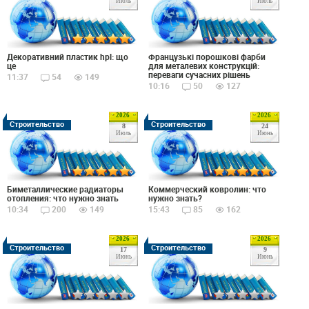
Июль
Июль
Декоративний пластик hpl: що
Французькі порошкові фарби
це
для металевих конструкцій:
переваги сучасних рішень
11:37
54
149
10:16
50
127
2026
2026
Строительство
Строительство
8
24
Июль
Июнь
Биметаллические радиаторы
Коммерческий ковролин: что
отопления: что нужно знать
нужно знать?
10:34
200
149
15:43
85
162
2026
2026
Строительство
Строительство
17
9
Июнь
Июнь