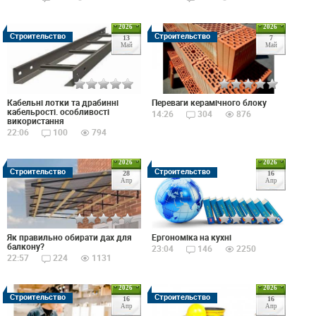
2026
2026
Строительство
Строительство
13
7
Май
Май
Кабельні лотки та драбинні
Переваги керамічного блоку
кабельрості. особливості
14:26
304
876
використання
22:06
100
794
2026
2026
Строительство
Строительство
28
16
Апр
Апр
Як правильно обирати дах для
Ергономіка на кухні
балкону?
23:04
146
2250
22:57
224
1131
2026
2026
Строительство
Строительство
16
16
Апр
Апр