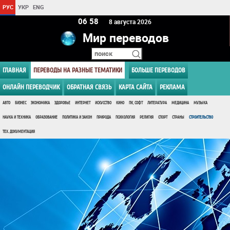
РУС
УКР
ENG
06:58
8 августа 2026
Мир переводов
ГЛАВНАЯ
ПЕРЕВОДЫ НА РАЗНЫЕ ТЕМАТИКИ
БОЛЬШЕ ПЕРЕВОДОВ
ОНЛАЙН ПЕРЕВОДЧИК
ОБРАТНАЯ СВЯЗЬ
КАРТА САЙТА
РЕКЛАМА
АВТО
БИЗНЕС
ЭКОНОМИКА
ЗДОРОВЬЕ
ИНТЕРНЕТ
ИСКУССТВО
КИНО
ПК, СОФТ
ЛИТЕРАТУРА
МЕДИЦИНА
МУЗЫКА
НАУКА И ТЕХНИКА
ОБРАЗОВАНИЕ
ПОЛИТИКА И ЗАКОН
ПРИРОДА
ПСИХОЛОГИЯ
РЕЛИГИЯ
СПОРТ
СТРАНЫ
СТРОИТЕЛЬСТВО
ТЕХ. ДОКУМЕНТАЦИЯ