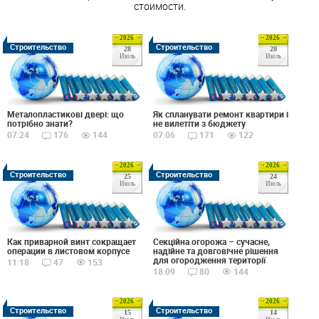
стоимости.
2026
2026
Строительство
Строительство
28
28
Июль
Июль
Металопластикові двері: що
Як спланувати ремонт квартири і
потрібно знати?
не вилетіти з бюджету
07:24
176
144
07:06
171
122
2026
2026
Строительство
Строительство
25
24
Июль
Июль
Как приварной винт сокращает
Секційна огорожа – сучасне,
операции в листовом корпусе
надійне та довговічне рішення
для огородження території
11:18
47
153
18:09
80
144
2026
2026
Строительство
Строительство
15
14