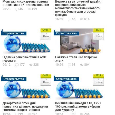
Монтаж гипсокартона: советы
Безпека та витончений дизайн:
строителя с 15-летним опытом
порівняльний аналіз
монолітного та стільникового
20:23
45
199
полікарбонату для огорож і
фасадів
16:50
56
614
2026
2026
Строительство
Строительство
7
3
Июнь
Июнь
Натяжна стеля: що потрібно
Підвісна рейкова стеля в офіс:
знати
переваги
10:59
98
804
00:12
177
228
2026
2026
Строительство
Строительство
3
3
Июнь
Июнь
Декоративні сітки для
Вентиляційні виходи 110, 125 і
приватних ділянок: поєднання
160 мм: який діаметр вибрати
естетики та практичності
для будинку
10:54
99
607
10:53
99
244