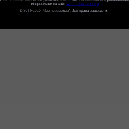
гиперссылки на сайт
worldtranslation.org
.
©
2011-2026
"Мир переводов". Все права защищены.