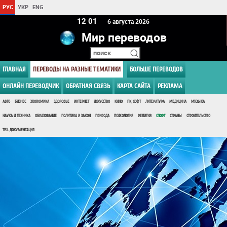
РУС
УКР
ENG
12:01
6 августа 2026
Мир переводов
ГЛАВНАЯ
ПЕРЕВОДЫ НА РАЗНЫЕ ТЕМАТИКИ
БОЛЬШЕ ПЕРЕВОДОВ
ОНЛАЙН ПЕРЕВОДЧИК
ОБРАТНАЯ СВЯЗЬ
КАРТА САЙТА
РЕКЛАМА
АВТО
БИЗНЕС
ЭКОНОМИКА
ЗДОРОВЬЕ
ИНТЕРНЕТ
ИСКУССТВО
КИНО
ПК, СОФТ
ЛИТЕРАТУРА
МЕДИЦИНА
МУЗЫКА
НАУКА И ТЕХНИКА
ОБРАЗОВАНИЕ
ПОЛИТИКА И ЗАКОН
ПРИРОДА
ПСИХОЛОГИЯ
РЕЛИГИЯ
СПОРТ
СТРАНЫ
СТРОИТЕЛЬСТВО
ТЕХ. ДОКУМЕНТАЦИЯ