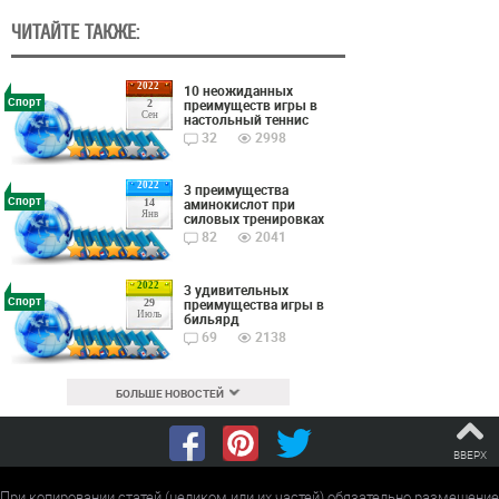
ЧИТАЙТЕ ТАКЖЕ:
2022
10 неожиданных
Спорт
преимуществ игры в
2
Сен
настольный теннис
32
2998
2022
3 преимущества
Спорт
аминокислот при
14
Янв
силовых тренировках
82
2041
2022
3 удивительных
Спорт
преимущества игры в
29
Июль
бильярд
69
2138
БОЛЬШЕ НОВОСТЕЙ
ВВЕРХ
При копировании статей (целиком или их частей) обязательно размещение