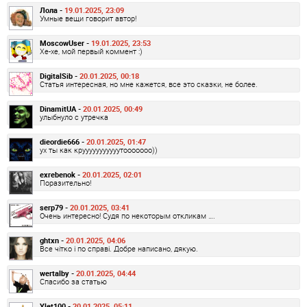
Лола -
19.01.2025, 23:09
Умные вещи говорит автор!
MoscowUser -
19.01.2025, 23:53
Хе-хе, мой первый коммент :)
DigitalSib -
20.01.2025, 00:18
Статья интересная, но мне кажется, все это сказки, не более.
DinamitUA -
20.01.2025, 00:49
улыбнуло с утречка
dieordie666 -
20.01.2025, 01:47
ух ты как крууууууууууутооооооо))
exrebenok -
20.01.2025, 02:01
Поразительно!
serp79 -
20.01.2025, 03:41
Очень интересно! Судя по некоторым откликам ….
ghtxn -
20.01.2025, 04:06
Все чітко і по справі. Добре написано, дякую.
wertalby -
20.01.2025, 04:44
Спасибо за статью
Ylet100 -
20.01.2025, 05:11