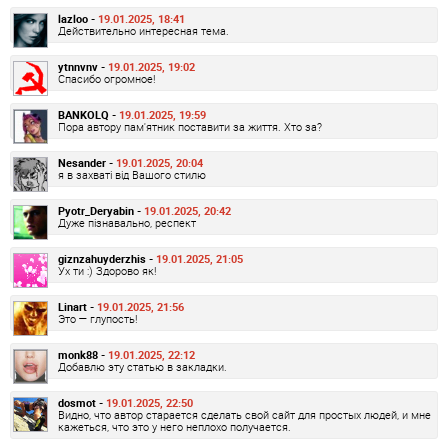
lazloo -
19.01.2025, 18:41
Действительно интересная тема.
ytnnvnv -
19.01.2025, 19:02
Спасибо огромное!
BANKOLQ -
19.01.2025, 19:59
Пора автору пам'ятник поставити за життя. Хто за?
Nesander -
19.01.2025, 20:04
я в захваті від Вашого стилю
Pyotr_Deryabin -
19.01.2025, 20:42
Дуже пізнавально, респект
giznzahuyderzhis -
19.01.2025, 21:05
Ух ти :) Здорово як!
Linart -
19.01.2025, 21:56
Это — глупость!
monk88 -
19.01.2025, 22:12
Добавлю эту статью в закладки.
dosmot -
19.01.2025, 22:50
Видно, что автор старается сделать свой сайт для простых людей, и мне
кажеться, что это у него неплохо получается.