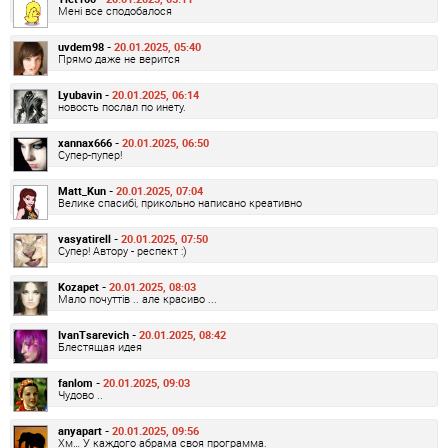
Мені все сподобалося
uvdem98 -
20.01.2025, 05:40
Прямо даже не верится
Lyubavin -
20.01.2025, 06:14
новость послал по инету.
xannax666 -
20.01.2025, 06:50
Супер-пупер!
Matt_Kun -
20.01.2025, 07:04
Велике спасибі, прикольно написано креативно
vasyatirell -
20.01.2025, 07:50
Супер! Автору - респект :)
Kozapet -
20.01.2025, 08:03
Мало почуттів .. але красиво ...
IvanTsarevich -
20.01.2025, 08:42
Блестящая идея
fanlom -
20.01.2025, 09:03
Чудово ..
anyapart -
20.01.2025, 09:56
Хм… У каждого абрама своя программа.