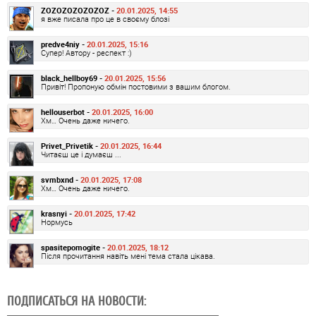
ZOZOZOZOZOZOZ -
20.01.2025, 14:55
я вже писала про це в своєму блозі
predve4niy -
20.01.2025, 15:16
Супер! Автору - респект :)
black_hellboy69 -
20.01.2025, 15:56
Привіт! Пропоную обмін постовими з вашим блогом.
hellouserbot -
20.01.2025, 16:00
Хм… Очень даже ничего.
Privet_Privetik -
20.01.2025, 16:44
Читаєш це і думаєш ...
svmbxnd -
20.01.2025, 17:08
Хм… Очень даже ничего.
krasnyi -
20.01.2025, 17:42
Нормусь
spasitepomogite -
20.01.2025, 18:12
Після прочитання навіть мені тема стала цікава.
ПОДПИСАТЬСЯ НА НОВОСТИ: