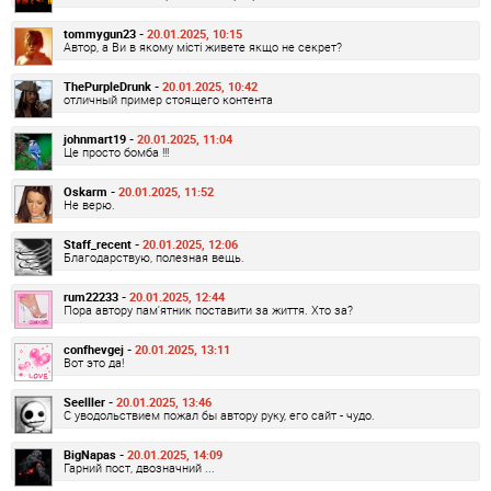
tommygun23 -
20.01.2025, 10:15
Автор, а Ви в якому місті живете якщо не секрет?
ThePurpleDrunk -
20.01.2025, 10:42
отличный пример стоящего контента
johnmart19 -
20.01.2025, 11:04
Це просто бомба !!!
Oskarm -
20.01.2025, 11:52
Не верю.
Staff_recent -
20.01.2025, 12:06
Благодарствую, полезная вещь.
rum22233 -
20.01.2025, 12:44
Пора автору пам'ятник поставити за життя. Хто за?
confhevgej -
20.01.2025, 13:11
Вот это да!
Seelller -
20.01.2025, 13:46
С уводольствием пожал бы автору руку, его сайт - чудо.
BigNapas -
20.01.2025, 14:09
Гарний пост, двозначний ...