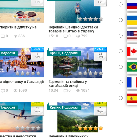
Січ
Січ
творити відпустку на
Переваги швидкої доставки
товарів з Китаю в Україну
0
886
15:18
0
799
2024
2023
 Подорожі
Країни, Подорожі
8
24
Січ
Груд
и відпочинку в Лапландії
Гармонія та глибина у
китайській етиці
0
1090
10:34
0
1084
2023
2022
 Подорожі
Країни, Подорожі
11
2
Черв
Черв
ества и недостатки
Переваги відпочинку у