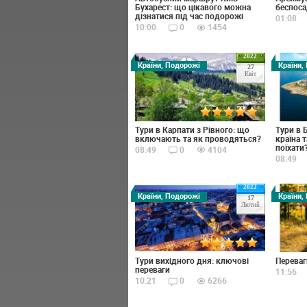
Бухарест: що цікавого можна
беспос
дізнатися під час подорожі
01:08
10:00
0
1454
2022
Країни, Подорожі
Країни,
27
Квіт
Тури в Карпати з Рівного: що
Тури в 
включають та як проводяться?
країна 
поїхати
08:49
0
4104
08:49
2022
Країни, Подорожі
Країни,
17
Лютий
Тури вихідного дня: ключові
Переваг
переваги
11:56
10:21
0
6266