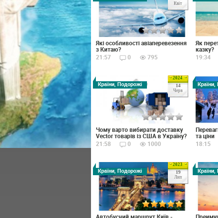
Квіт
Які особливості авіаперевезення
Як пере
з Китаю?
казку?
21:57
0
795
19:34
2024
Країни, Подорожі
Країни,
14
Черв
Чому варто вибирати доставку
Переваг
Vector товарів із США в Україну?
та ціни
21:58
0
1000
18:15
2023
Країни, Подорожі
Країни,
19
Лип
Автобусний маршрут Київ -
Преимущ