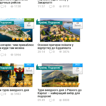
адочных рейсов
Закарпатті
0
1138
11:57
0
8918
2022
2022
 Подорожі
Країни, Подорожі
27
19
Квіт
Лютий
Болгарію: чим приваблює
Основні причини поїхати у
та куди там можна
відпустку до Будапешта
?
20:14
0
3876
0
5994
2022
2022
 Подорожі
Країни, Подорожі
2
21
Лютий
Січ
и турів вихідного дня
Тури вихідного дня з Рівного до
Карпат — найкращий вибір для
0
5983
подорожі
09:49
0
8808