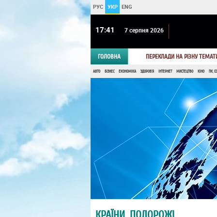
РУС
УКР
ENG
17 41
7 серпня 2026
ГОЛОВНА
ПЕРЕКЛАДИ НА РІЗНУ ТЕМАТ
АВТО
БІЗНЕС
ЕКОНОМІКА
ЗДОРОВ'Я
ІНТЕРНЕТ
МИСТЕЦТВО
КІНО
ПК, С
КРАЇНИ, ПОДОРОЖІ