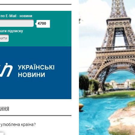
по E-Mail - новини
4700
ати підписку
АННЯ
 улюблена країна?