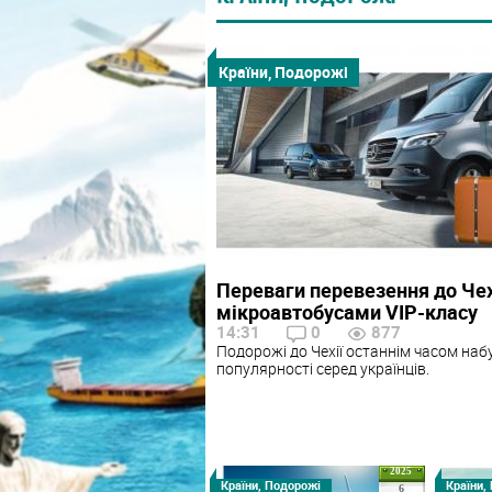
Країни, Подорожі
Переваги перевезення до Чех
мікроавтобусами VIP-класу
14:31
0
877
Подорожі до Чехії останнім часом наб
популярності серед українців.
2025
Країни, Подорожі
Країни,
6