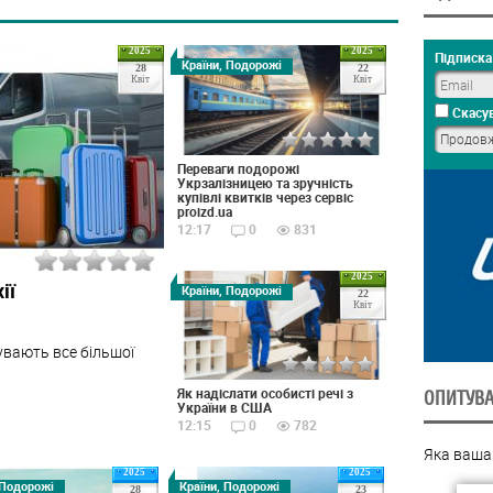
2025
2025
Підписка 
Країни, Подорожі
28
22
Квіт
Квіт
Скасув
Переваги подорожі
Укрзалізницею та зручність
купівлі квитків через сервіс
proizd.ua
12:17
0
831
2025
ії
Країни, Подорожі
22
Квіт
увають все більшої
Як надіслати особисті речі з
ОПИТУВ
України в США
12:15
0
782
Яка ваша
2025
2025
 Подорожі
Країни, Подорожі
28
23