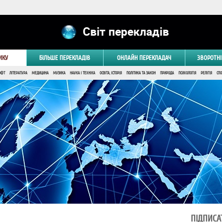
Світ перекладів
ИКУ
БІЛЬШЕ ПЕРЕКЛАДІВ
ОНЛАЙН ПЕРЕКЛАДАЧ
ЗВОРОТНІ
ОФТ
ЛІТЕРАТУРА
МЕДИЦИНА
МУЗИКА
НАУКА І ТЕХНІКА
ОСВІТА, ІСТОРІЯ
ПОЛІТИКА ТА ЗАКОН
ПРИРОДА
ПСИХОЛОГІЯ
РЕЛІГІЯ
СПО
ПІДПИСА