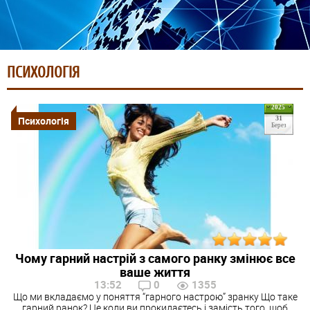
ПСИХОЛОГІЯ
2025
Психологія
31
Берез
Чому гарний настрій з самого ранку змінює все
ваше життя
13:52
0
1355
Що ми вкладаємо у поняття “гарного настрою” зранку Що таке
гарний ранок? Це коли ви прокидаєтесь і замість того, щоб