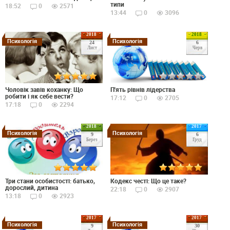
типи
18:52
0
2571
13:44
0
3096
2018
2018
Психологія
Психологія
24
6
Лист
Черв
Чоловік завів коханку: Що
П'ять рівнів лідерства
робити і як себе вести?
17:12
0
2705
17:18
0
2294
2018
2017
Психологія
Психологія
9
6
Берез
Груд
Три стани особистості: батько,
Кодекс честі: Що це таке?
дорослий, дитина
22:18
0
2907
13:18
0
2923
2017
2017
Психологія
Психологія
9
30