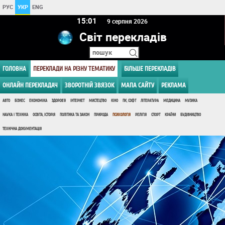
РУС
УКР
ENG
15 01
9 серпня 2026
Світ перекладів
ГОЛОВНА
ПЕРЕКЛАДИ НА РІЗНУ ТЕМАТИКУ
БІЛЬШЕ ПЕРЕКЛАДІВ
ОНЛАЙН ПЕРЕКЛАДАЧ
ЗВОРОТНІЙ ЗВЯЗОК
МАПА САЙТУ
РЕКЛАМА
АВТО
БІЗНЕС
ЕКОНОМІКА
ЗДОРОВ'Я
ІНТЕРНЕТ
МИСТЕЦТВО
КІНО
ПК, СОФТ
ЛІТЕРАТУРА
МЕДИЦИНА
МУЗИКА
НАУКА І ТЕХНІКА
ОСВІТА, ІСТОРІЯ
ПОЛІТИКА ТА ЗАКОН
ПРИРОДА
ПСИХОЛОГІЯ
РЕЛІГІЯ
СПОРТ
КРАЇНИ
БУДІВНИЦТВО
ТЕХНІЧНА ДОКУМЕНТАЦІЯ