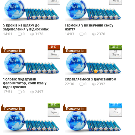
Лист
Жовт
5 кроків на шляху до
Гармонія у визначенні сенсу
задоволення у відносинах
життя
14:01
0
3178
14:03
0
2376
2017
2017
Психологія
Психологія
4
28
Жовт
Берез
Чоловік подарував
Справляємося з даунсвингом
фалоімітатор, коли їхав у
22:36
0
2392
відрядження
17:51
0
2497
2017
2017
Психологія
Психологія
20
30
Берез
Січ