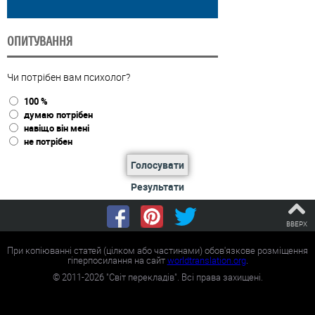
ОПИТУВАННЯ
Чи потрібен вам психолог?
100 %
думаю потрібен
навіщо він мені
не потрібен
Голосувати
Результати
ВВЕРХ
При копіюванні статей (цілком або частинами) обов'язкове розміщення
гіперпосилання на сайт
worldtranslation.org
.
©
2011-2026
"Світ перекладів". Всі права захищені.