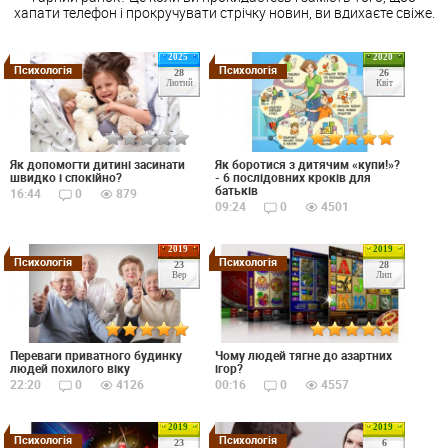
хапати телефон і прокручувати стрічку новин, ви вдихаєте свіже.
2025
2020
Психологія
Психологія
28
26
Лютий
Квіт
Як допомогти дитині засинати
Як боротися з дитячим «купи!»?
швидко і спокійно?
- 6 послідовних кроків для
батьків
16:44
0
879
09:24
0
4501
2019
2019
Психологія
Психологія
23
28
Вер
Лип
Переваги приватного будинку
Чому людей тягне до азартних
людей похилого віку
ігор?
22:20
0
4126
00:16
0
4557
2019
2019
Психологія
Психологія
23
6