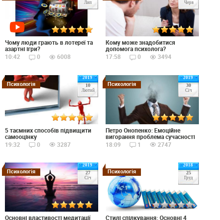
Лип
Черв
Чому люди грають в лотереї та
Кому може знадобитися
азартні ігри?
допомога психолога?
10:42
0
6008
17:58
0
3494
2019
2019
Психологія
Психологія
10
30
Лютий
Січ
5 таємних способів підвищити
Петро Онопенко: Емоційне
самооцінку
вигорання проблема сучасності
19:32
0
3287
18:09
1
2747
2019
2018
Психологія
Психологія
27
25
Січ
Груд
Основні властивості медитації
Стилі спілкування: Основні 4