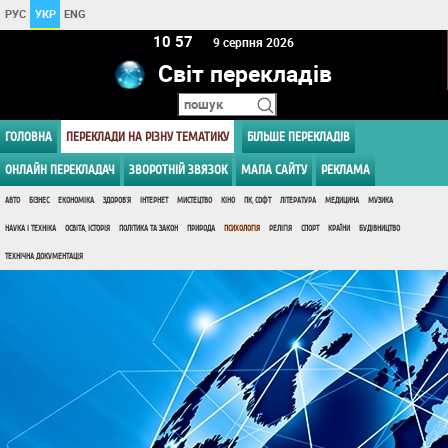
РУС
УКР
ENG
10:57
9 серпня 2026
Світ перекладів
ГОЛОВНА
ПЕРЕКЛАДИ НА РІЗНУ ТЕМАТИКУ
БІЛЬШЕ ПЕРЕКЛАДІВ
ОНЛАЙН ПЕРЕКЛАДАЧ
ЗВОРОТНІЙ ЗВЯЗОК
МАПА САЙТУ
РЕКЛАМА
АВТО
БІЗНЕС
ЕКОНОМІКА
ЗДОРОВ'Я
ІНТЕРНЕТ
МИСТЕЦТВО
КІНО
ПК, СОФТ
ЛІТЕРАТУРА
МЕДИЦИНА
МУЗИКА
НАУКА І ТЕХНІКА
ОСВІТА, ІСТОРІЯ
ПОЛІТИКА ТА ЗАКОН
ПРИРОДА
ПСИХОЛОГІЯ
РЕЛІГІЯ
СПОРТ
КРАЇНИ
БУДІВНИЦТВО
ТЕХНІЧНА ДОКУМЕНТАЦІЯ