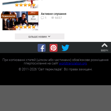
2012
Активне слухання
Психологія
20
1
6037
Жовт
БІЛЬШЕ НОВИН
ВВЕРХ
При копіюванні статей (цілком або частинами) обов'язкове розміщення
гіперпосилання на сайт
worldtranslation.org
.
©
2011-2026
"Світ перекладів". Всі права захищені.