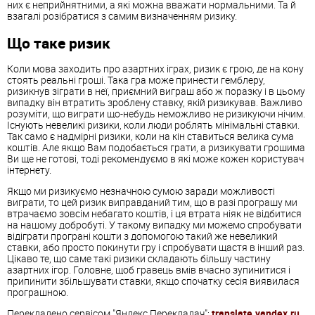
них є неприйнятними, а які можна вважати нормальними. Та й
взагалі розібратися з самим визначенням ризику.
Що таке ризик
Коли мова заходить про азартних іграх, ризик є грою, де на кону
стоять реальні гроші. Така гра може принести гемблеру,
ризикнув зіграти в неї, приємний виграш або ж поразку і в цьому
випадку він втратить зроблену ставку, якій ризикував. Важливо
розуміти, що виграти що-небудь неможливо не ризикуючи нічим.
Існують невеликі ризики, коли люди роблять мінімальні ставки.
Так само є надмірні ризики, коли на кін ставиться велика сума
коштів. Але якщо Вам подобається грати, а ризикувати грошима
Ви ще не готові, тоді рекомендуємо в які може кожен користувач
інтернету.
Якщо ми ризикуємо незначною сумою заради можливості
виграти, то цей ризик виправданий тим, що в разі програшу ми
втрачаємо зовсім небагато коштів, і ця втрата ніяк не відбитися
на нашому добробуті. У такому випадку ми можемо спробувати
відіграти програні кошти з допомогою такий же невеликий
ставки, або просто покинути гру і спробувати щастя в інший раз.
Цікаво те, що саме такі ризики складають більшу частину
азартних ігор. Головне, щоб гравець вмів вчасно зупинитися і
припинити збільшувати ставки, якщо спочатку сесія виявилася
програшною.
Перекладено сервісом "Яндекс.Перекладач":
translate.yandex.ru
.