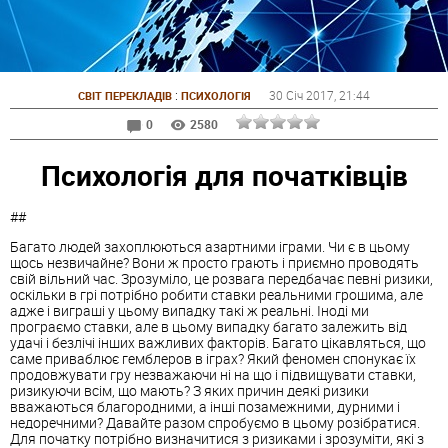
:
30 Січ 2017
, 21:44
СВІТ ПЕРЕКЛАДІВ
ПСИХОЛОГІЯ
0
2580
Психологія для початківців
##
Багато людей захоплюються азартними іграми. Чи є в цьому
щось незвичайне? Вони ж просто грають і приємно проводять
свій вільний час. Зрозуміло, це розвага передбачає певні ризики,
оскільки в грі потрібно робити ставки реальними грошима, але
адже і виграші у цьому випадку такі ж реальні. Іноді ми
програємо ставки, але в цьому випадку багато залежить від
удачі і безлічі інших важливих факторів. Багато цікавляться, що
саме приваблює гемблеров в іграх? Який феномен спонукає їх
продовжувати гру незважаючи ні на що і підвищувати ставки,
ризикуючи всім, що мають? З яких причин деякі ризики
вважаються благородними, а інші позамежними, дурними і
недоречними? Давайте разом спробуємо в цьому розібратися.
Для початку потрібно визначитися з ризиками і зрозуміти, які з