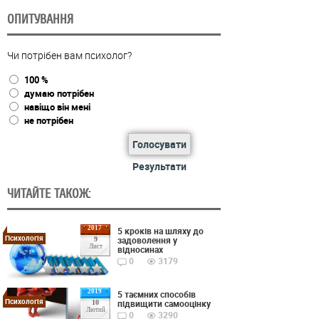
ОПИТУВАННЯ
Чи потрібен вам психолог?
100 %
думаю потрібен
навіщо він мені
не потрібен
Голосувати
Результати
ЧИТАЙТЕ ТАКОЖ:
2017
5 кроків на шляху до
Психологія
задоволення у
9
Лист
відносинах
0
3179
2019
5 таємних способів
Психологія
підвищити самооцінку
10
Лютий
0
3290