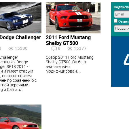
Подписка
Отмен
Dodge Challenger
2011 Ford Mustang
Shelby GT500
0
15530
0
15377
Challenger
Обзор 2011 Ford Mustang
енный к Dodge
Shelby GT500. Он был
ger SRT8 2011 -
значительно
 и имеет старый
модифицирован...
, но он не совсем
чен по сравнению с
тной версиями
g и Camaro.