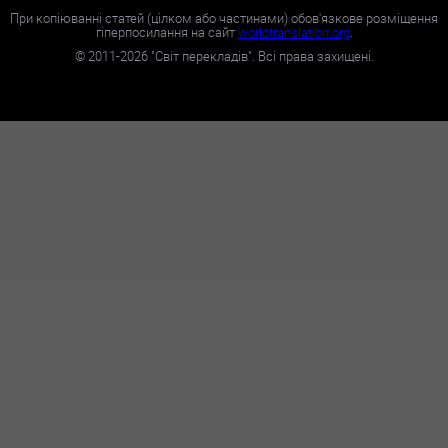
При копіюванні статей (цілком або частинами) обов'язкове розміщення
гіперпосилання на сайт
worldtranslation.org
.
©
2011-2026
"Світ перекладів". Всі права захищені.