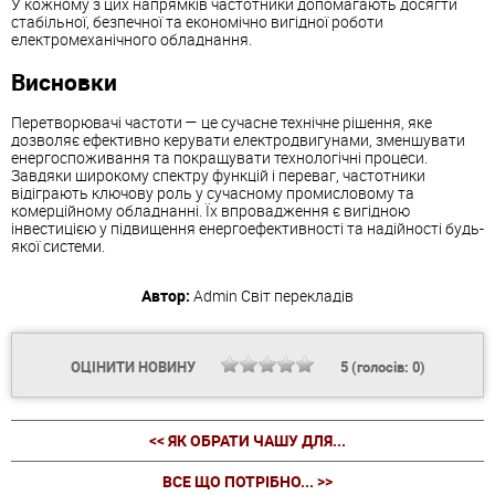
У кожному з цих напрямків частотники допомагають досягти
стабільної, безпечної та економічно вигідної роботи
електромеханічного обладнання.
Висновки
Перетворювачі частоти — це сучасне технічне рішення, яке
дозволяє ефективно керувати електродвигунами, зменшувати
енергоспоживання та покращувати технологічні процеси.
Завдяки широкому спектру функцій і переваг, частотники
відіграють ключову роль у сучасному промисловому та
комерційному обладнанні. Їх впровадження є вигідною
інвестицією у підвищення енергоефективності та надійності будь-
якої системи.
Автор:
Admin
Світ перекладів
ОЦІНИТИ НОВИНУ
5
(голосів:
0
)
<< ЯК ОБРАТИ ЧАШУ ДЛЯ...
ВСЕ ЩО ПОТРІБНО... >>