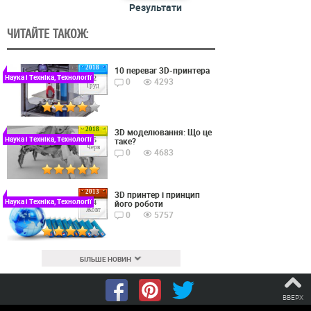
Результати
ЧИТАЙТЕ ТАКОЖ:
2018
10 переваг 3D-принтера
Наука і Техніка, Технології
22
0
4293
Груд
2018
3D моделювання: Що це
Наука і Техніка, Технології
таке?
15
Черв
0
4683
2013
3D принтер і принцип
Наука і Техніка, Технології
його роботи
24
Жовт
0
5757
БІЛЬШЕ НОВИН
ВВЕРХ