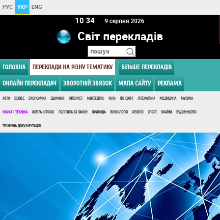
РУС
УКР
ENG
10:34
9 серпня 2026
Світ перекладів
ГОЛОВНА
ПЕРЕКЛАДИ НА РІЗНУ ТЕМАТИКУ
БІЛЬШЕ ПЕРЕКЛАДІВ
ОНЛАЙН ПЕРЕКЛАДАЧ
ЗВОРОТНІЙ ЗВЯЗОК
МАПА САЙТУ
РЕКЛАМА
АВТО
БІЗНЕС
ЕКОНОМІКА
ЗДОРОВ'Я
ІНТЕРНЕТ
МИСТЕЦТВО
КІНО
ПК, СОФТ
ЛІТЕРАТУРА
МЕДИЦИНА
МУЗИКА
НАУКА І ТЕХНІКА
ОСВІТА, ІСТОРІЯ
ПОЛІТИКА ТА ЗАКОН
ПРИРОДА
ПСИХОЛОГІЯ
РЕЛІГІЯ
СПОРТ
КРАЇНИ
БУДІВНИЦТВО
ТЕХНІЧНА ДОКУМЕНТАЦІЯ