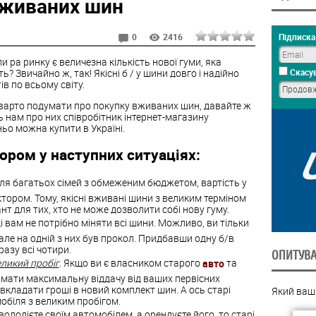
вживаних шин
Підписка 
0
2416
 ра ринку є величезна кількість нової гуми, яка
ь? Звичайно ж, так! Якісні б / у шини довго і надійно
Скасув
в по всьому світу.
 варто подумати про покупку вживаних шин, давайте ж
ь нам про них співробітник інтернет-магазину
ьо можна купити в Україні.
ором у наступних ситуаціях:
Для багатьох сімей з обмеженим бюджетом, вартість у
ором. Тому, якісні вживані шини з великим терміном
т для тих, хто не може дозволити собі нову гуму.
ді вам не потрібно міняти всі шини. Можливо, ви тільки
ле на одній з них був прокол. Придбавши одну б/в
азу всі чотири.
ОПИТУВ
еликий пробіг
. Якщо ви є власником старого
авто
та
имати максимальну віддачу від ваших первісних
і вкладати гроші в новий комплект шин. А ось старі
Який ваш
мобіля з великим пробігом.
 володієте своїм автомобілем, а орендуєте його, то старі