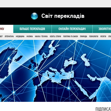
Світ перекладів
ИКУ
БІЛЬШЕ ПЕРЕКЛАДІВ
ОНЛАЙН ПЕРЕКЛАДАЧ
ЗВОРОТНІ
ОФТ
ЛІТЕРАТУРА
МЕДИЦИНА
МУЗИКА
НАУКА І ТЕХНІКА
ОСВІТА, ІСТОРІЯ
ПОЛІТИКА ТА ЗАКОН
ПРИРОДА
ПСИХОЛОГІЯ
РЕЛІГІЯ
СПО
ПІДПИСА