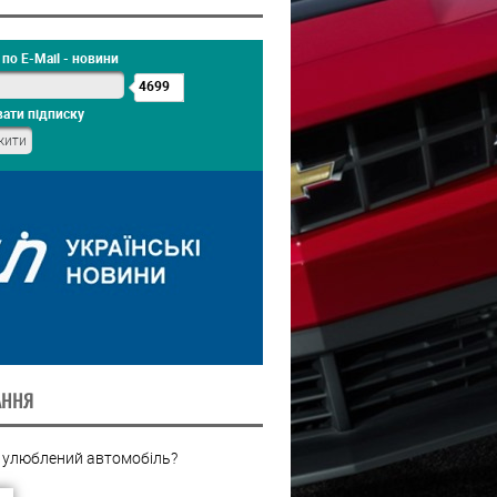
по E-Mail - новини
4699
ати підписку
АННЯ
 улюблений автомобіль?