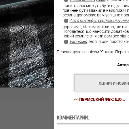
шини також можуть бути відмінни
повинен бути зданий в найближчі па
резина допоможе вам успішно прой
Авто потребує серйозному рем
дорогим, і, цілком можливо, що ви
Погодьтеся, що наносити додаткови
новий комплект, який вам все рівн
Економія
. Іноді люди просто хо
Перекладено сервісом "Яндекс.Перекл
Автор
ОЦІНИТИ НОВИ
<< ПЕРМСЬКИЙ ФЕК: ЩО...
КОММЕНТАРИИ: