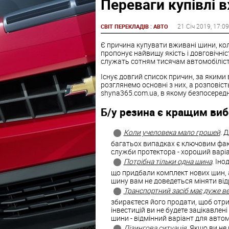
Переваги купівлі 
:
21 Січ 2019
, 17:09
СВІТ ПЕРЕКЛАДІВ
АВТО
Є причина купувати вживані шини, коли
пропонує найвищу якість і довговічніст
служать сотням тисячам автомобілісті
Існує довгий список причин, за якими
розглянемо основні з них, а розповіст
shyna365.com.ua, в якому безпосередн
Б/у резина є кращим виб
Коли учеловека мало грошей
. 
багатьох випадках є ключовим факт
служби протектора - хороший варіан
Потрібна тільки одна шина
. Іно
що придбали комплект нових шин, а
шину вам не доведеться міняти відр
Транспортний засіб має дуже в
збираєтеся його продати, щоб отр
інвестицій ви не будете зацікавлен
шини - відмінний варіант для авто
Лізингова ситуація
. Якщо ви не