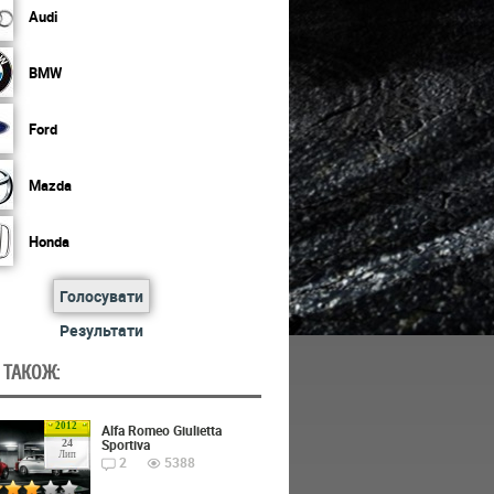
Audi
BMW
Ford
Mazda
Honda
Голосувати
Результати
 ТАКОЖ:
2012
Alfa Romeo Giulietta
Sportiva
24
Лип
2
5388