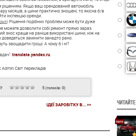
м рішенням. Якщо ваш орендований автомобіль
ру місяців, а шини практично зношені, то якісна б/в
ти інспекцію оренди.
онті
. Рішення подібних проблем може бути дуже
 не можете дозволити собі ремонт прямо зараз.
й знос краще на раніше використані шини, ніж на
о доведеться замінити занадто рано.
чуть заощадити гроші. А чому б і ні?
адач":
translate.yandex.ru
.
:
Admin
Світ перекладів
НУ
5
(голосів:
0
)
ЧИТАЙТЕ
ІДЕЇ ЗАРОБІТКУ В... >>
Авто