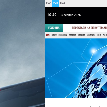
РУС
УКР
ENG
10 49
6 серпня 2026
ГОЛОВНА
ПЕРЕКЛАДИ НА РІЗНУ ТЕМАТ
АВТО
БІЗНЕС
ЕКОНОМІКА
ЗДОРОВ'Я
ІНТЕРНЕТ
МИСТЕЦТВО
КІНО
ПК, С