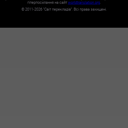
гіперпосилання на сайт
worldtranslation.org
.
©
2011-2026
"Світ перекладів". Всі права захищені.