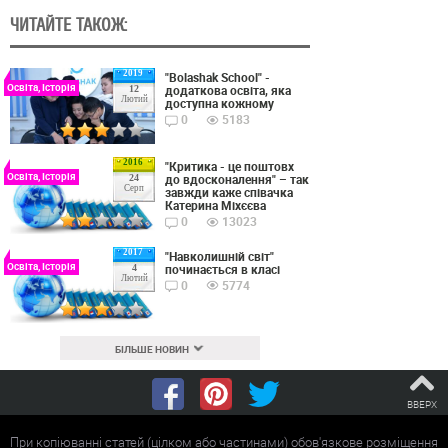
ЧИТАЙТЕ ТАКОЖ:
2019
"Bolashak School" -
Освіта, Історія
додаткова освіта, яка
12
Лютий
доступна кожному
0
5183
2016
"Критика - це поштовх
Освіта, Історія
до вдосконалення" – так
24
Серп
завжди каже співачка
Катерина Міхєєва
0
13023
2017
"Навколишній світ"
Освіта, Історія
починається в класі
4
Лютий
0
5774
БІЛЬШЕ НОВИН
ВВЕРХ
При копіюванні статей (цілком або частинами) обов'язкове розміщення