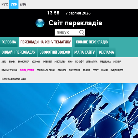
РУС
УКР
ENG
13 58
7 серпня 2026
Світ перекладів
ГОЛОВНА
ПЕРЕКЛАДИ НА РІЗНУ ТЕМАТИКУ
БІЛЬШЕ ПЕРЕКЛАДІВ
ОНЛАЙН ПЕРЕКЛАДАЧ
ЗВОРОТНІЙ ЗВЯЗОК
МАПА САЙТУ
РЕКЛАМА
АВТО
БІЗНЕС
ЕКОНОМІКА
ЗДОРОВ'Я
ІНТЕРНЕТ
МИСТЕЦТВО
КІНО
ПК, СОФТ
ЛІТЕРАТУРА
МЕДИЦИНА
МУЗИКА
НАУКА І ТЕХНІКА
ОСВІТА, ІСТОРІЯ
ПОЛІТИКА ТА ЗАКОН
ПРИРОДА
ПСИХОЛОГІЯ
РЕЛІГІЯ
СПОРТ
КРАЇНИ
БУДІВНИЦТВО
ТЕХНІЧНА ДОКУМЕНТАЦІЯ