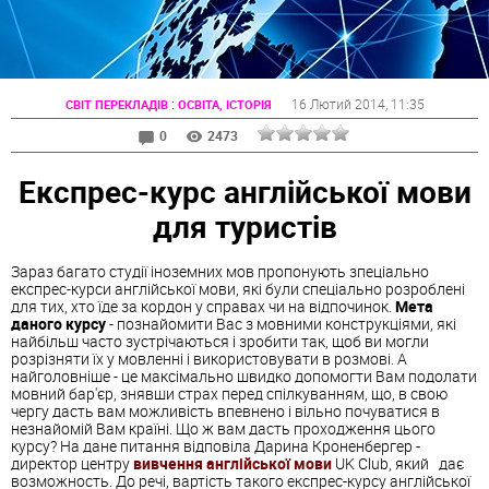
:
16 Лютий 2014
, 11:35
СВІТ ПЕРЕКЛАДІВ
ОСВІТА, ІСТОРІЯ
0
2473
Експрес-курс англійської мови
для туристів
Зараз багато студії іноземних мов пропонують зпеціально
експрес-курси англійської мови, які були спеціально розроблені
для тих, хто їде за кордон у справах чи на відпочинок.
Мета
даного курсу
- познайомити Вас з мовними конструкціями, які
найбільш часто зустрічаються і зробити так, щоб ви могли
розрізняти їх у мовленні і використовувати в розмові. А
найголовніше - це максімально швидко допомогти Вам подолати
мовний бар'єр, знявши страх перед спілкуванням, що, в свою
чергу дасть вам можливість впевнено і вільно почуватися в
незнайомій Вам країні. Що ж вам дасть проходження цього
курсу? На дане питання відповіла Дарина Кроненбергер -
директор центру
вивчення англійської мови
UK Club, який дає
возможность. До речі, вартість такого експрес-курсу англійської