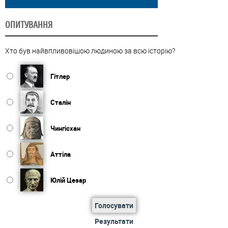
ОПИТУВАННЯ
Хто був найвпливовішою людиною за всю історію?
Гітлер
Сталін
Чингісхан
Аттіла
Юлій Цезар
Голосувати
Результати