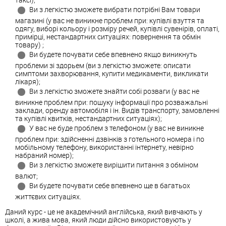
Ви з легкістю зможете вибрати потрібні Вам товари
магазині (у вас не виникне проблем при: купівлі взуття та
одягу, виборі кольору і розміру речей, купівлі сувенірів, оплаті,
примірці, нестандартних ситуаціях: повернення та обмін
товару) ;
Ви будете почувати себе впевнено якщо виникнуть
проблеми зі здорьем (ви з легкістю зможете: описати
симптоми захворювання, купити медикаменти, викликати
лікаря);
Ви з легкістю зможете знайти собі розваги (у вас не
виникне проблем при: пошуку інформації про розважальні
заклади, оренду автомобіля і ін. Видів транспорту, замовленні
та купівлі квитків, нестандартних ситуаціях);
У вас не буде проблем з телефоном (у вас не виникне
проблем при: здійсненні дзвінків з готельного номера і по
мобільному телефону, використанні інтернету, невірно
набраний номер);
Ви з легкістю зможете вирішити питання з обміном
валют;
Ви будете почувати себе впевнено ще в багатьох
життєвих ситуаціях.
Даний курс - це не академічний англійська, який вивчають у
школі, а жива мова, який люди дійсно використовують у