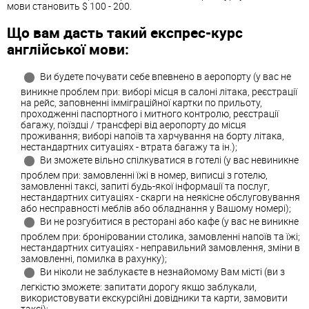
мови становить $ 100 - 200.
Що вам дасть такий експрес-курс
англійської мови:
Ви будете почувати себе впевнено в аеропорту (у вас не
виникне проблем при: виборі місця в салоні літака, реєстрації
на рейс, заповненні імміграційної картки по прильоту,
проходженні паспортного і митного контролю, реєстрації
багажу, поїздці / трансфері від аеропорту до місця
проживання; виборі напоїв та харчування на борту літака,
нестандартних ситуаціях - втрата багажу та ін.);
Ви зможете вільно спілкуватися в готелі (у вас невиникне
проблем при: замовленні їжі в номер, виписці з готелю,
замовленні таксі, запиті будь-якої інформації та послуг,
нестандартних ситуаціях - скарги на неякісне обслуговування
або несправності меблів або обладнання у Вашому номері);
Ви не розгубитися в ресторані або кафе (у вас не виникне
проблем при: броніровании столика, замовленні напоїв та їжі;
нестандартних ситуаціях - неправильний замовлення, зміни в
замовленні, помилка в рахунку);
Ви ніколи не заблукаєте в незнайомому Вам місті (ви з
легкістю зможете: запитати дорогу якщо заблукали,
використовувати екскурсійні довідники та карти, замовити
таксі);