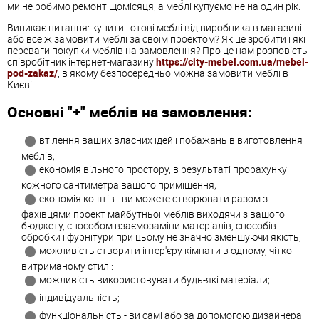
ми не робимо ремонт щомісяця, а меблі купуємо не на один рік.
Виникає питання: купити готові меблі від виробника в магазині
або все ж замовити меблі за своїм проектом? Як це зробити і які
переваги покупки меблів на замовлення? Про це нам розповість
співробітник інтернет-магазину
https://city-mebel.com.ua/mebel-
pod-zakaz/
, в якому безпосередньо можна замовити меблі в
Києві.
Основні "+" меблів на замовлення:
втілення ваших власних ідей і побажань в виготовлення
меблів;
економія вільного простору, в результаті прорахунку
кожного сантиметра вашого приміщення;
економія коштів - ви можете створювати разом з
фахівцями проект майбутньої меблів виходячи з вашого
бюджету, способом взаємозаміни матеріалів, способів
обробки і фурнітури при цьому не значно зменшуючи якість;
можливість створити інтер'єру кімнати в одному, чітко
витриманому стилі:
можливість використовувати будь-які матеріали;
індивідуальність;
функціональність - ви самі або за допомогою дизайнера