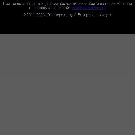
При копіюванні статей (цілком або частинами) обов'язкове розміщення
гіперпосилання на сайт
worldtranslation.org
.
©
2011-2026
"Світ перекладів". Всі права захищені.