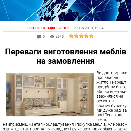
:
22 Січ 2019
, 19:04
СВІТ ПЕРЕКЛАДІВ
БІЗНЕС
0
2940
Переваги виготовлення меблів
на замовлення
Ви довго мріяли
про власне
житло, і нарешті
придбали його,
або ви все-таки
зважилися на
ремонт в
своєму будинку.
Ми дуже раді за
вас! Тепер вас
чекає
найприємніший етап - облаштування і покупка меблів. Але разом
з цим, це етап прийняття складних і дуже важливих рішень, адже