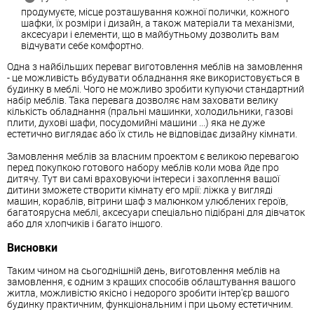
продумуєте, місце розташування кожної полички, кожного
шафки, їх розміри і дизайн, а також матеріали та механізми,
аксесуари і елементи, що в майбутньому дозволить вам
відчувати себе комфортно.
Одна з найбільших переваг виготовлення меблів на замовлення
- це можливість вбудувати обладнання яке використовується в
будинку в меблі. Чого не можливо зробити купуючи стандартний
набір меблів. Така перевага дозволяє нам заховати велику
кількість обладнання (пральні машинки, холодильники, газові
плити, духові шафи, посудомийні машини ...) яка не дуже
естетично виглядає або їх стиль не відповідає дизайну кімнати.
Замовлення меблів за власним проектом є великою перевагою
перед покупкою готового набору меблів коли мова йде про
дитячу. Тут ви самі враховуючи інтереси і захоплення вашої
дитини зможете створити кімнату его мрії: ліжка у вигляді
машин, кораблів, вітрини шаф з малюнком улюблених героїв,
багатоярусна меблі, аксесуари спеціально підібрані для дівчаток
або для хлопчиків і багато іншого.
Висновки
Таким чином на сьогоднішній день, виготовлення меблів на
замовлення, є одним з кращих способів облаштування вашого
житла, можливістю якісно і недорого зробити інтер'єр вашого
будинку практичним, функціональним і при цьому естетичним.