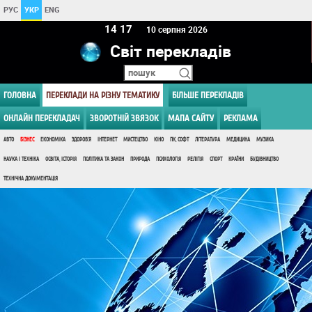
РУС
УКР
ENG
14:17
10 серпня 2026
Світ перекладів
ГОЛОВНА
ПЕРЕКЛАДИ НА РІЗНУ ТЕМАТИКУ
БІЛЬШЕ ПЕРЕКЛАДІВ
ОНЛАЙН ПЕРЕКЛАДАЧ
ЗВОРОТНІЙ ЗВЯЗОК
МАПА САЙТУ
РЕКЛАМА
АВТО
БІЗНЕС
ЕКОНОМІКА
ЗДОРОВ'Я
ІНТЕРНЕТ
МИСТЕЦТВО
КІНО
ПК, СОФТ
ЛІТЕРАТУРА
МЕДИЦИНА
МУЗИКА
НАУКА І ТЕХНІКА
ОСВІТА, ІСТОРІЯ
ПОЛІТИКА ТА ЗАКОН
ПРИРОДА
ПСИХОЛОГІЯ
РЕЛІГІЯ
СПОРТ
КРАЇНИ
БУДІВНИЦТВО
ТЕХНІЧНА ДОКУМЕНТАЦІЯ