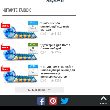
Результати
ЧИТАЙТЕ ТАКОЖ:
2018
"Білі" способи
Бізнес
оптимізації податків:
10
Лютий
методи
0
8189
2015
"Друкарня для Вас" в
Бізнес
Єкатеринбурзі
31
Берез
0
9247
2024
"ПІБ АВТОМАТІК ЛАЙН":
Бізнес
Інноваційні рішення для
4
Груд
автоматизації
інженерних систем
0
2203
БІЛЬШЕ НОВИН
ВВЕРХ