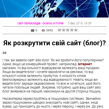
:
5 Вер 2016
, 18:09
СВІТ ПЕРЕКЛАДІВ
ОСВІТА, ІСТОРІЯ
0
2092
Як розкрутити свій сайт (блог)?
##
І так, ви завели сайт або блог. Як же зробити його популярним?
Адже, якщо це комерційний проект, наприклад,
інтернет
магазин, то від кількості відвідувачів залежать ваші продажі.
Якщо ви ведете блог і хочете заробляти на рекламі, то від
кількості кліків залежить прибуток. А кількість кліків
безпосередньо залежить від відвідуваності. Навіть якщо ви
ведете блог заради задоволення, то все ж хочеться, щоб його
читали побільше людей. Зокрема, потрібно, щоб ваш сайт або
блог виявився на першій, максимум на другій сторінці пошуку.
Насамперед зареєструйтесь в пошукових системах. Звичайно
зараз пошуковики швидко знаходять нові сайті, однак, іноді
буває, що приходять до нього і через півроку, і через рік. До речі,