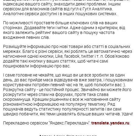
індексацію вашого сайту, знаходити деякі проблеми. Іншим
сервісом для власників сайтів від гугл є Гугл Аналітика.
Аналогічні сервіси доступні і в інших пошукових системах.
По можливості проставте більше ключових слів на ваших
сторінках. Додавайте теги і мітки. Адже одним з критерієм, від
якого залежить рейтинг вашого сайту в пошуку частота
входження певних слів.
Розміщуйте інформацію про нові товари або статті в соціальних
мережах. Благо є різні сервіси, які роблять це автоматично через
натиснення однієї кнопки, Like, facebok, twitter і т. п. Обов'язково
додайте такі кнопки у ваших статтях, щоб читачі самі
поширювали інформацію про вас.
І саме головне не чекайте, що якщо ви це все зробили за один
день, до вас прийде маса відвідувачів вже завтра, і пошуковикам
користувачам потрібен певний час на те, щоб полюбити вас :).
Розкрутка сайту - це постійний процес. Звичайно ви можете його
розкрутити через спам на форумах, проте така слава
скороминуща. Кращим рішенням є все ж наповнення сайту
різноманітною інформацією на популярну тематику. Ряд
пошукачів ведуть статистику популярності запитів і ви самі
швидко побачити, які теми цікавлять більше ваших читачів. Удачі!
Перекладено сервісом "Яндекс.Перекладач":
translate.yandex.ru
.