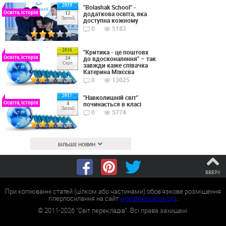
2019
"Bolashak School" -
Освіта, Історія
додаткова освіта, яка
12
Лютий
доступна кожному
0
5183
2016
"Критика - це поштовх
Освіта, Історія
до вдосконалення" – так
24
Серп
завжди каже співачка
Катерина Міхєєва
0
13025
2017
"Навколишній світ"
Освіта, Історія
починається в класі
4
Лютий
0
5774
БІЛЬШЕ НОВИН
ВВЕРХ
При копіюванні статей (цілком або частинами) обов'язкове розміщення
гіперпосилання на сайт
worldtranslation.org
.
©
2011-2026
"Світ перекладів". Всі права захищені.