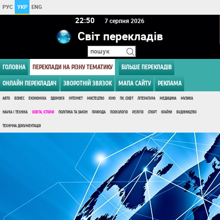
РУС
УКР
ENG
22 50
7 серпня 2026
Світ перекладів
ГОЛОВНА
ПЕРЕКЛАДИ НА РІЗНУ ТЕМАТИКУ
БІЛЬШЕ ПЕРЕКЛАДІВ
ОНЛАЙН ПЕРЕКЛАДАЧ
ЗВОРОТНІЙ ЗВЯЗОК
МАПА САЙТУ
РЕКЛАМА
АВТО
БІЗНЕС
ЕКОНОМІКА
ЗДОРОВ'Я
ІНТЕРНЕТ
МИСТЕЦТВО
КІНО
ПК, СОФТ
ЛІТЕРАТУРА
МЕДИЦИНА
МУЗИКА
НАУКА І ТЕХНІКА
ОСВІТА, ІСТОРІЯ
ПОЛІТИКА ТА ЗАКОН
ПРИРОДА
ПСИХОЛОГІЯ
РЕЛІГІЯ
СПОРТ
КРАЇНИ
БУДІВНИЦТВО
ТЕХНІЧНА ДОКУМЕНТАЦІЯ