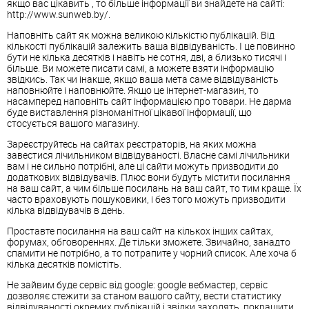
якщо вас цікавить , то більше інформації ви знайдете на сайті:
http://www.sunweb.by/.
Наповніть сайт як можна великою кількістю публікацій. Від
кількості публікацій залежить ваша відвідуваність. І це повинно
бути не кілька десятків і навіть не сотня, дві, а близько тисячі і
більше. Ви можете писати самі, а можете взяти інформацію
звідкись. Так чи інакше, якщо ваша мета саме відвідуваність
наповнюйте і наповнюйте. Якщо це інтернет-магазин, то
насамперед наповніть сайт інформацією про товари. Не дарма
буде виставлення різноманітної цікавої інформації, що
стосується вашого магазину.
Зареєструйтесь на сайтах реєстраторів, на яких можна
завестися лічильником відвідуваності. Власне самі лічильники
вам і не сильно потрібні, але ці сайти можуть призводити до
додаткових відвідувачів. Плюс вони будуть містити посилання
на ваш сайт, а чим більше посилань на ваш сайт, то тим краще. Їх
часто враховують пошуковики, і без того можуть призводити
кілька відвідувачів в день.
Проставте посилання на ваш сайт на кількох інших сайтах,
форумах, обговореннях. Де тільки зможете. Звичайно, занадто
спамити не потрібно, а то потрапите у чорний список. Але хоча б
кілька десятків помістіть.
Не зайвим буде сервіс від google: google вебмастер, сервіс
дозволяє стежити за станом вашого сайту, вести статистику
відвідуваності окремих публікацій і звідки заходять, покращити