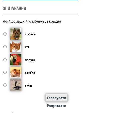
ОПИТУВАННЯ
Який домашній улюбленець краще?
собака
кіт
папуга
хом'як
змія
Голосувати
Результати