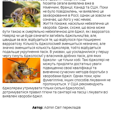
Nosema cerane виявлена ​​вже в
Німеччині, Франції, Канаді та США. Поки
не було повідомлень, чи виявлено це
захворювання в Росії, однак це зовсім не
означає, що його у нас немає.
Життя покаже, наскільки небезпечна ця
хвороба. Однак, схоже, що вона може
бути такою ж смертельно небезпечною для бджіл, як і варроатоз.
Навряд чи це буде означати загибель бджільництва, але,
швидше за все, відбудеться те, що відбулося при поширенні
варроатозу. Кількість бджолосімей зменшиться незначно, але
значно зменшиться кількість бджолярів, тобто відбудеться
подальше укрупнення пасік. В умовах, що ускладнилися у першу
чергу гинуть бджолосім'ї у власників дрібних пасік, для яких
бджоли - це тільки хобі.
Такі бджолярі не
можуть приділяти достатньо уваги
підвищенню своєї кваліфікації та
вивченню сучасних методів боротьби з
хворобами бджіл. Однак поки, крім
фумагілліна, інших способів лікування не
пропонується. У США рекомендують
бджолярам утримувати тільки сильні бджолосім'ї,
дотримуватися правил гігієни та санітарії на пасіці і лікувати всі
виявлені хвороби бджіл.
Автор:
Admin
Світ перекладів