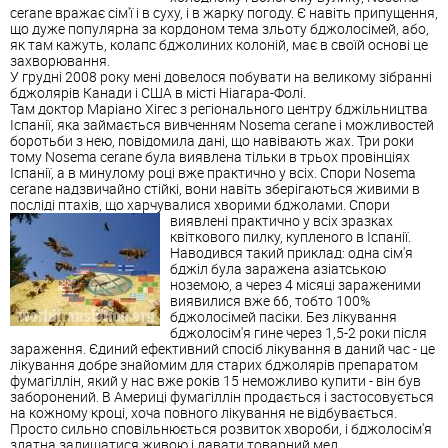
cerane вражає сім'ї і в суху, і в жарку погоду. Є навіть припущення,
що дуже популярна за кордоном тема зльоту бджолосімей, або,
як там кажуть, колапс бджолиних колоній, має в своїй основі це
захворювання.
У грудні 2008 року мені довелося побувати на великому зібранні
бджолярів Канади і США в місті Ніагара-Фолі.
Там доктор Маріано Хігес з регіонального центру бджільництва
Іспанії, яка займається вивченням Nosema cerane і можливостей
боротьби з нею, повідомила дані, що навівають жах. Три роки
тому Nosema cerane була виявлена ​​тільки в трьох провінціях
Іспанії, а в минулому році вже практично у всіх. Спори Nosema
cerane надзвичайно стійкі, вони навіть зберігаються живими в
посліді птахів, що харчувалися хворими бджолами.
Спори
виявлені практично у всіх зразках
квіткового пилку, купленого в Іспанії.
Наводився такий приклад: одна сім'я
бджіл була заражена азіатською
ноземою, а через 4 місяці зараженими
виявилися вже 66, тобто 100%
бджолосімей пасіки. Без лікування
бджолосім'я гине через 1,5-2 роки після
зараження. Єдиний ефективний спосіб лікування в даний час - це
лікування добре знайомим для старих бджолярів препаратом
фумагіллін, який у нас вже років 15 неможливо купити - він був
заборонений. В Америці фумагіллін продається і застосовується
на кожному кроці, хоча повного лікування не відбувається.
Просто сильно сповільнюється розвиток хвороби, і бджолосім'я
здатна залишатися живою і давати товарний мед.