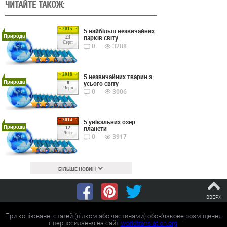
ЧИТАЙТЕ ТАКОЖ:
2015
5 найбільш незвичайних
Природа
парків світу
23
Серп
0
3288
2018
5 незвичайних тварин з
Природа
усього світу
8
Черв
0
3006
2014
5 унікальних озер
Природа
планети
12
Лист
0
3917
БІЛЬШЕ НОВИН
ВВЕРХ
При копіюванні статей (цілком або частинами) обов'язкове розміщення
гіперпосилання на сайт
worldtranslation.org
.