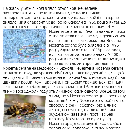
На жаль, у бджіл іноді з'являються нові небезпечні
захворювання і якщо їх не лікувати, то вони швидко
поширюються. Так сталося і з кліщем вароа, який був вперше
виявлений як паразит медоносної бджоли в 1956 році в Китаї. До
нашого часу він вже практично поширився по всьому світу.
Nosema cerane подібна до давно відомої
у нас Nosema apis і насилу відрізняється
від неї навіть під мікроскопом. Вперше
Nosema cerane була виявлена ​​в 1996
році у бджоли азіатської ( Apis cerana),
від якої і отримала свою назву. У 2005
році китайський вчений з Тайваню Хуанг
вперше повідомив про виявлення
Nosema cerane на медоносній бджолі. Небезпека Nosema cerane
полягає в тому, що уражені сім'ї гинуть вже на другий рік, якщо їх
не лікувати. Відрізняється вона від звичайного нозематозу більш
швидким розвитком паразита. При цьому уражається не тільки
середня кишка бджоли, але заразним стає і бджолине молочко,
яким хворі бджоли годують личинок і один одного. Все це, разом
з тим, що у
Nosema cerane цикл розвитку
коротший, ніж у Nosema apis, робить цю
хворобу вкрай небезпечною. І, як не
дивно, нозематоз, викликаний цим
збудником, зазвичай протікає без
проносу. Крім того, на відміну від
Nosema apis, яка атакує бджолосім'ю в
холодному і вологому вулику, Nosema