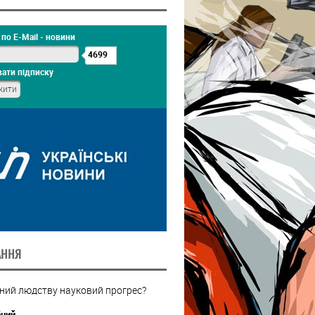
по E-Mail - новини
4699
ати підписку
АННЯ
бний людству науковий прогрес?
бний