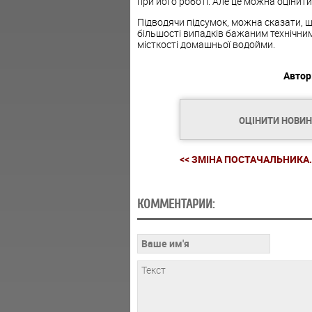
при його роботі. Але це можна оцінит
Підводячи підсумок, можна сказати, щ
більшості випадків бажаним технічним 
місткості домашньої водойми.
Автор
ОЦІНИТИ НОВИ
<< ЗМІНА ПОСТАЧАЛЬНИКА.
КОММЕНТАРИИ: