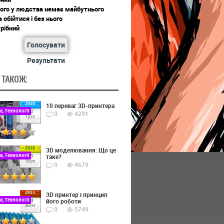
ього у людства немає майбутнього
обійтися і без нього
рібний
Голосувати
Результати
 ТАКОЖ:
2018
10 переваг 3D-принтера
а, Технології
22
0
4291
Груд
2018
3D моделювання: Що це
а, Технології
таке?
15
Черв
0
4679
2013
3D принтер і принцип
а, Технології
його роботи
24
Жовт
0
5749