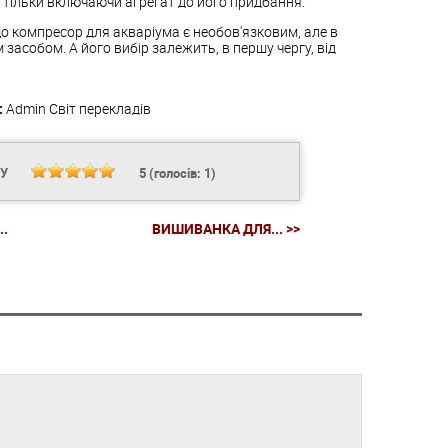
и тільки включаючи агрегат до його придбання.
о компресор для акваріума є необов'язковим, але в
засобом. А його вибір залежить, в першу чергу, від
:
Admin
Світ перекладів
НУ
5
(голосів:
1
)
..
ВИШИВАНКА ДЛЯ... >>