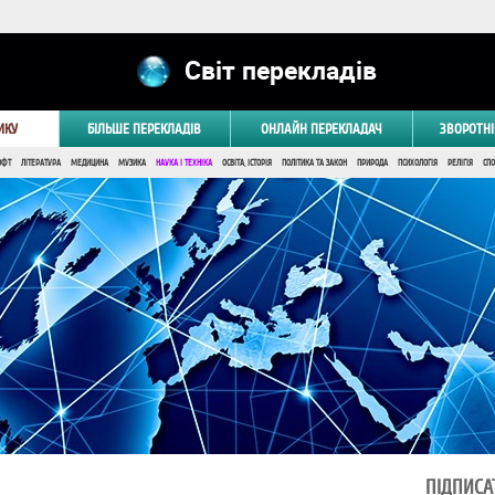
Світ перекладів
ИКУ
БІЛЬШЕ ПЕРЕКЛАДІВ
ОНЛАЙН ПЕРЕКЛАДАЧ
ЗВОРОТНІ
ОФТ
ЛІТЕРАТУРА
МЕДИЦИНА
МУЗИКА
НАУКА І ТЕХНІКА
ОСВІТА, ІСТОРІЯ
ПОЛІТИКА ТА ЗАКОН
ПРИРОДА
ПСИХОЛОГІЯ
РЕЛІГІЯ
СПО
ПІДПИСА