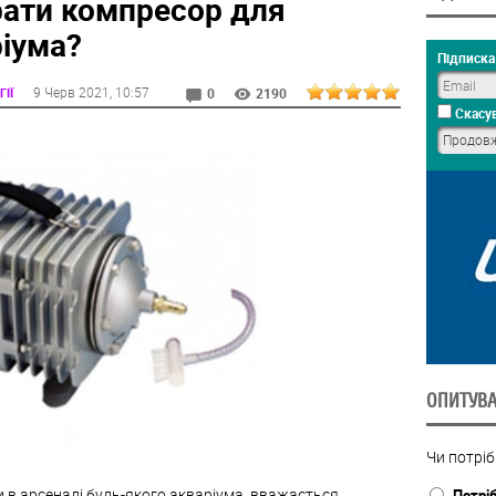
рати компресор для
іума?
Підписка 
9 Черв 2021
, 10:57
ІЇ
0
2190
Скасув
ОПИТУВ
Чи потрі
и в арсеналі будь-якого акваріума, вважається
Потрі