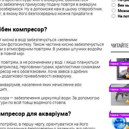
о забезпечує примусову подачу повітря в акваріум.
Без н
розберімося. Ну а допоможе нам в цьому співробітник
Можна 
ua/, в якому його безпосередньо можна придбати в
Не пот
ібен компресор?
т кисню в воді забезпечується «зеленими
есом фотосинтезу. Також частина кисню забезпечується
ЧИТАЙТЕ
оди з атмосферним повітрям. В умовах штучних водойм
 повній мірі.
овітрям, а не розчиненим у воді. І якщо планується
Наука і Технік
априклад, перловими гурамі, краплистими сомиками
ресор не є обов'язковим. Хоча завіса з дрібних
 додаткової привабливості акваріуму.
акваріумів, населення яких нечисленне або
ипі.
Наука і Технік
сора — забезпечення циркуляції води. За допомогою
ури по всій товщі водяного стовпа.
омпресор для акваріума?
Наука і Технік
отрібно, в першу чергу, орієнтуватися на його
ього показника безпосередньо залежить від обсягу