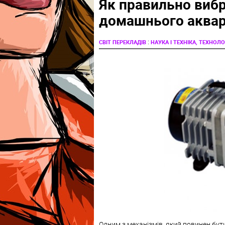
Як правильно виб
домашнього аквар
:
СВІТ ПЕРЕКЛАДІВ
НАУКА І ТЕХНІКА, ТЕХНОЛОГ
Одним з механізмів, який повинен бут