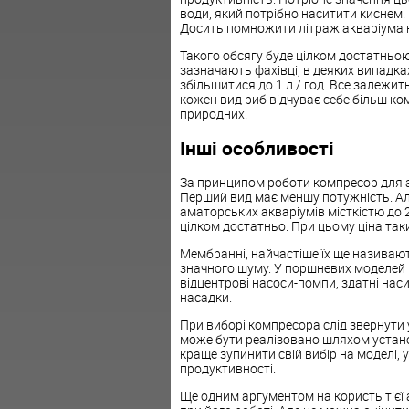
води, який потрібно наситити киснем
Досить помножити літраж акваріума н
Такого обсягу буде цілком достатньою 
зазначають фахівці, в деяких випадках
збільшитися до 1 л / год. Все залежит
кожен вид риб відчуває себе більш к
природних.
Інші особливості
За принципом роботи компресор для 
Перший вид має меншу потужність. Але
аматорських акваріумів місткістю до
цілком достатньо. При цьому ціна так
Мембранні, найчастіше їх ще називаю
значного шуму. У поршневих моделей 
відцентрові насоси-помпи, здатні нас
насадки.
При виборі компресора слід звернути 
може бути реалізовано шляхом установ
краще зупинити свій вибір на моделі,
продуктивності.
Ще одним аргументом на користь тієї 