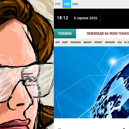
РУС
УКР
ENG
18 12
6 серпня 2026
ГОЛОВНА
ПЕРЕКЛАДИ НА РІЗНУ ТЕМАТ
АВТО
БІЗНЕС
ЕКОНОМІКА
ЗДОРОВ'Я
ІНТЕРНЕТ
МИСТЕЦТВО
КІНО
ПК, С