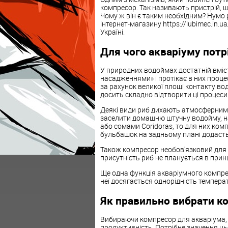
компресор. Так називають пристрій, щ
Чому ж він є таким необхідним? Нумо 
інтернет-магазину https://lubimec.in.
Україні.
Для чого акваріуму потр
У природних водоймах достатній вміс
насадженнями» і протікає в них проц
за рахунок великої площі контакту в
досить складно відтворити ці процеси в
Деякі види риб дихають атмосферним п
заселити домашню штучну водойму, н
або сомами Coridoras, то для них комп
бульбашок на задньому плані додасть
Також компресор необов'язковий для 
присутність риб не планується в принц
Ще одна функція акваріумного компре
неї досягається однорідність температ
Як правильно вибрати к
Вибираючи компресор для акваріума, п
продуктивність. Потрібне значення ц