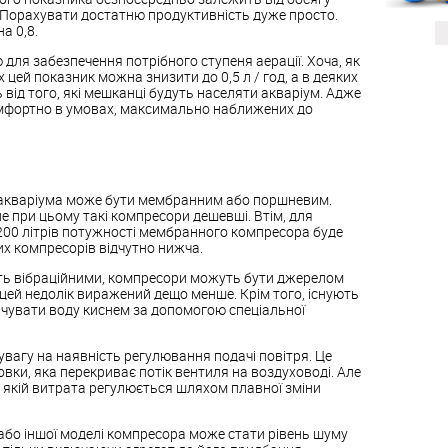
. Порахувати достатню продуктивність дуже просто.
а 0,8.
для забезпечення потрібного ступеня аерації. Хоча, як
 цей показник можна знизити до 0,5 л / год, а в деяких
ь від того, які мешканці будуть населяти акваріум. Адже
омфортно в умовах, максимально наближених до
акваріума може бути мембранним або поршневим.
 при цьому такі компресори дешевші. Втім, для
 200 літрів потужності мембранного компресора буде
их компресорів відчутно нижча.
ть вібраційними, компресори можуть бути джерелом
цей недолік виражений дещо менше. Крім того, існують
ичувати воду киснем за допомогою спеціальної
увагу на наявність регулювання подачі повітря. Це
ки, яка перекриває потік вентиля на воздуховоді. Але
 у якій витрата регулюється шляхом плавної зміни
або іншої моделі компресора може стати рівень шуму