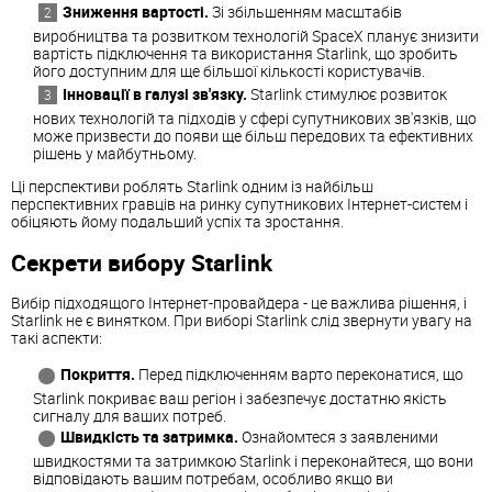
Зниження вартості.
Зі збільшенням масштабів
виробництва та розвитком технологій SpaceX планує знизити
вартість підключення та використання Starlink, що зробить
його доступним для ще більшої кількості користувачів.
Інновації в галузі зв'язку.
Starlink стимулює розвиток
нових технологій та підходів у сфері супутникових зв'язків, що
може призвести до появи ще більш передових та ефективних
рішень у майбутньому.
Ці перспективи роблять Starlink одним із найбільш
перспективних гравців на ринку супутникових Інтернет-систем і
обіцяють йому подальший успіх та зростання.
Секрети вибору Starlink
Вибір підходящого Інтернет-провайдера - це важлива рішення, і
Starlink не є винятком. При виборі Starlink слід звернути увагу на
такі аспекти:
Покриття.
Перед підключенням варто переконатися, що
Starlink покриває ваш регіон і забезпечує достатню якість
сигналу для ваших потреб.
Швидкість та затримка.
Ознайомтеся з заявленими
швидкостями та затримкою Starlink і переконайтеся, що вони
відповідають вашим потребам, особливо якщо ви