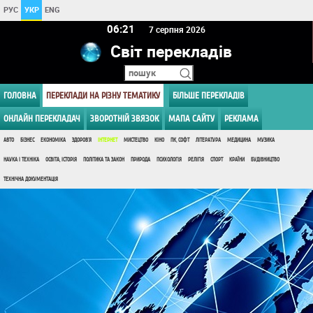
РУС
УКР
ENG
06 21
7 серпня 2026
Світ перекладів
ГОЛОВНА
ПЕРЕКЛАДИ НА РІЗНУ ТЕМАТИКУ
БІЛЬШЕ ПЕРЕКЛАДІВ
ОНЛАЙН ПЕРЕКЛАДАЧ
ЗВОРОТНІЙ ЗВЯЗОК
МАПА САЙТУ
РЕКЛАМА
АВТО
БІЗНЕС
ЕКОНОМІКА
ЗДОРОВ'Я
ІНТЕРНЕТ
МИСТЕЦТВО
КІНО
ПК, СОФТ
ЛІТЕРАТУРА
МЕДИЦИНА
МУЗИКА
НАУКА І ТЕХНІКА
ОСВІТА, ІСТОРІЯ
ПОЛІТИКА ТА ЗАКОН
ПРИРОДА
ПСИХОЛОГІЯ
РЕЛІГІЯ
СПОРТ
КРАЇНИ
БУДІВНИЦТВО
ТЕХНІЧНА ДОКУМЕНТАЦІЯ