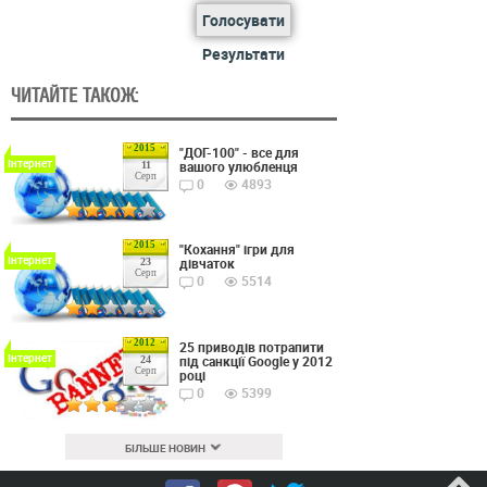
Голосувати
Результати
ЧИТАЙТЕ ТАКОЖ:
2015
"ДОГ-100" - все для
Інтернет
вашого улюбленця
11
Серп
0
4893
2015
"Кохання" ігри для
Інтернет
дівчаток
23
Серп
0
5514
2012
25 приводів потрапити
Інтернет
під санкції Google у 2012
24
Серп
році
0
5399
БІЛЬШЕ НОВИН