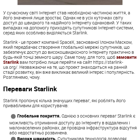
У сучасному світі Інтернет став необхідною частиною життя, а
його значення лише зростає. Однак не в усіх куточках світу
доступ до швидкого та надійного Інтернету однаковий. У таких
випадках на допомогу приходять супутникові Інтернет-системи,
серед яких особливо виділяється Starlink.
Starlink - це проект компанії SpaceX, заснованої Ілоном Маском,
який передбачає створення глобальної мережі супутників, що
забезпечує доступ до високошвидкісного Інтернету практично в
будь-якій точці земного шару. Саме тому, для того, щоб
замовити
Starlink
вам потрібно лише перейти на сайт https://starlink-
ua.org/. Незважаючи на те, що проект знаходиться на ранній
стадії розвитку, він вже викликає великий інтерес і популярність.
Розглянемо, чому.
Переваги Starlink
Starlink пропонує кілька значущих переваг, які роблять його
привабливим для користувачів:
Глобальне покриття.
Однією з основних переваг Starlink є
можливість отримання доступу до Інтернету в віддалених і
малонаселених районах, де провідна інфраструктура відсутня
або недостатньо розвинена.
Висока швидкість.
Супутникова технологія дозволяє