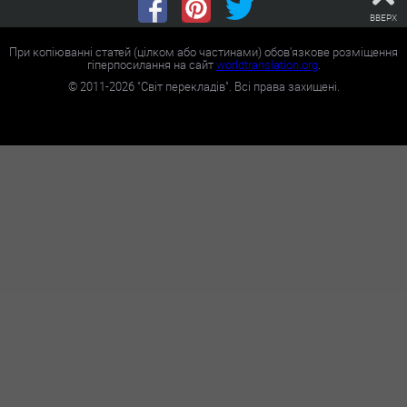
ВВЕРХ
При копіюванні статей (цілком або частинами) обов'язкове розміщення
гіперпосилання на сайт
worldtranslation.org
.
©
2011-2026
"Світ перекладів". Всі права захищені.