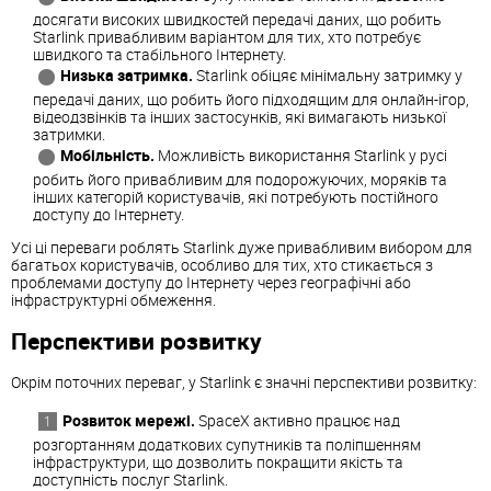
досягати високих швидкостей передачі даних, що робить
Starlink привабливим варіантом для тих, хто потребує
швидкого та стабільного Інтернету.
Низька затримка.
Starlink обіцяє мінімальну затримку у
передачі даних, що робить його підходящим для онлайн-ігор,
відеодзвінків та інших застосунків, які вимагають низької
затримки.
Мобільність.
Можливість використання Starlink у русі
робить його привабливим для подорожуючих, моряків та
інших категорій користувачів, які потребують постійного
доступу до Інтернету.
Усі ці переваги роблять Starlink дуже привабливим вибором для
багатьох користувачів, особливо для тих, хто стикається з
проблемами доступу до Інтернету через географічні або
інфраструктурні обмеження.
Перспективи розвитку
Окрім поточних переваг, у Starlink є значні перспективи розвитку:
Розвиток мережі.
SpaceX активно працює над
розгортанням додаткових супутників та поліпшенням
інфраструктури, що дозволить покращити якість та
доступність послуг Starlink.