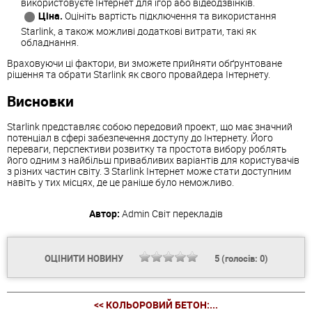
використовуєте Інтернет для ігор або відеодзвінків.
Ціна.
Оцініть вартість підключення та використання
Starlink, а також можливі додаткові витрати, такі як
обладнання.
Враховуючи ці фактори, ви зможете прийняти обґрунтоване
рішення та обрати Starlink як свого провайдера Інтернету.
Висновки
Starlink представляє собою передовий проект, що має значний
потенціал в сфері забезпечення доступу до Інтернету. Його
переваги, перспективи розвитку та простота вибору роблять
його одним з найбільш привабливих варіантів для користувачів
з різних частин світу. З Starlink Інтернет може стати доступним
навіть у тих місцях, де це раніше було неможливо.
Автор:
Admin
Світ перекладів
ОЦІНИТИ НОВИНУ
5
(голосів:
0
)
<< КОЛЬОРОВИЙ БЕТОН:...