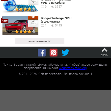
Серп
хочете придбати
0
3757
2011
Dodge Challenger SRT8
Авто
(відео огляд)
22
Лист
1
5495
БІЛЬШЕ НОВИН
ВВЕРХ
При копіюванні статей (цілком або частинами) обов'язкове розміщення
гіперпосилання на сайт
worldtranslation.org
.
©
2011-2026
"Світ перекладів". Всі права захищені.