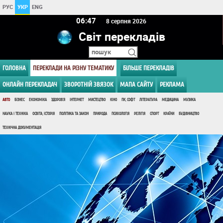
РУС
УКР
ENG
06:47
8 серпня 2026
Світ перекладів
ГОЛОВНА
ПЕРЕКЛАДИ НА РІЗНУ ТЕМАТИКУ
БІЛЬШЕ ПЕРЕКЛАДІВ
ОНЛАЙН ПЕРЕКЛАДАЧ
ЗВОРОТНІЙ ЗВЯЗОК
МАПА САЙТУ
РЕКЛАМА
АВТО
БІЗНЕС
ЕКОНОМІКА
ЗДОРОВ'Я
ІНТЕРНЕТ
МИСТЕЦТВО
КІНО
ПК, СОФТ
ЛІТЕРАТУРА
МЕДИЦИНА
МУЗИКА
НАУКА І ТЕХНІКА
ОСВІТА, ІСТОРІЯ
ПОЛІТИКА ТА ЗАКОН
ПРИРОДА
ПСИХОЛОГІЯ
РЕЛІГІЯ
СПОРТ
КРАЇНИ
БУДІВНИЦТВО
ТЕХНІЧНА ДОКУМЕНТАЦІЯ