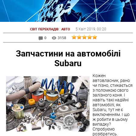
:
5 Квіт 2019
, 00:20
СВІТ ПЕРЕКЛАДІВ
АВТО
0
3158
Запчастини на автомобілі
Subaru
Кожен
автовласник, рано
чи пізно, стикається
з поломкою свого
залізного коня. І
навіть такі надійні
автомобілі, як
Subaru, тут не є
виключенням. І що
ж робити в цьому
випадку?
Спробуємо
розібратись.