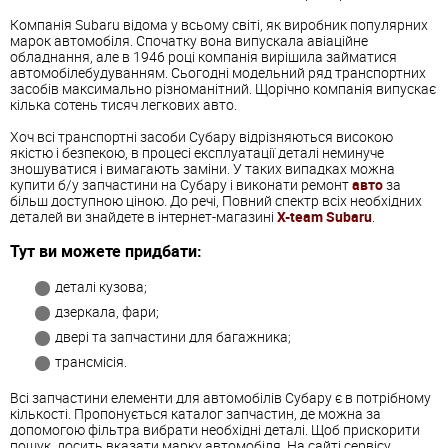
Компанія Subaru відома у всьому світі, як виробник популярних
марок автомобіля. Спочатку вона випускала авіаційне
обладнання, але в 1946 році компанія вирішила займатися
автомобілебудуванням. Сьогодні модельний ряд транспортних
засобів максимально різноманітний. Щорічно компанія випускає
кілька сотень тисяч легкових авто.
Хоч всі транспортні засоби Субару відрізняються високою
якістю і безпекою, в процесі експлуатації деталі неминуче
зношуватися і вимагають заміни. У таких випадках можна
купити б/у запчастини на Субару і виконати ремонт
авто
за
більш доступною ціною. До речі, Повний спектр всіх необхідних
деталей ви знайдете в інтернет-магазині
X-team Subaru
.
Тут ви можете придбати:
деталі кузова;
дзеркала, фари;
двері та запчастини для багажника;
трансмісія.
Всі запчастини елементи для автомобілів Субару є в потрібному
кількості. Пропонується каталог запчастин, де можна за
допомогою фільтра вибрати необхідні деталі. Щоб прискорити
пошук, досить вказати марку автомобіля. На сайті сервісу