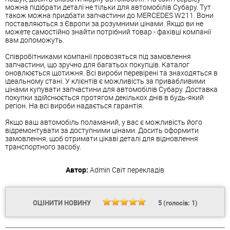
можна підібрати деталі не тільки для автомобілів Субару. Тут
також можна придбати запчастини до MERCEDES W211. Вони
поставляються з Європи за розумними цінами. Якщо ви не
можете самостійно знайти потрібний товар - фахівці компанії
вам допоможуть.
Співробітниками компанії провозяться під замовлення
запчастини, що зручно для багатьох покупців. Каталог
оновлюється щотижня. Всі вироби перевірені та знаходяться в
ідеальному стані. У клієнтів є можливість за привабливими
цінами купувати запчастини для автомобілів Субару. Доставка
покупки здійснюється протягом декількох днів в будь-який
регіон. На всі вироби надається гарантія.
Якщо ваш автомобіль поламаний, у вас є можливість його
відремонтувати за доступними цінами. Досить оформити
замовлення, щоб отримати цікаві деталі для відновлення
транспортного засобу.
Автор:
Admin
Світ перекладів
ОЦІНИТИ НОВИНУ
5
(голосів:
1
)