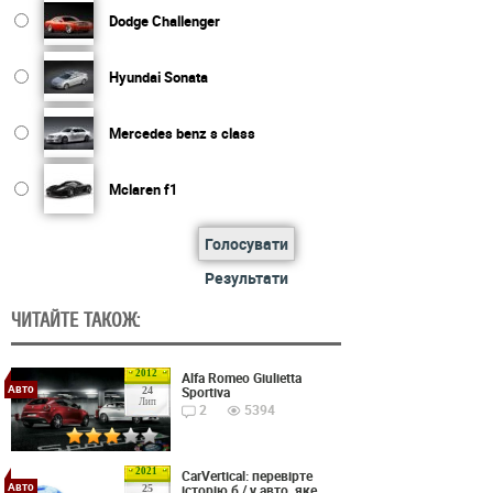
Dodge Challenger
Hyundai Sonata
Mercedes benz s class
Mclaren f1
Голосувати
Результати
ЧИТАЙТЕ ТАКОЖ:
2012
Alfa Romeo Giulietta
Авто
Sportiva
24
Лип
2
5394
2021
CarVertical: перевірте
Авто
історію б / у авто, яке
25