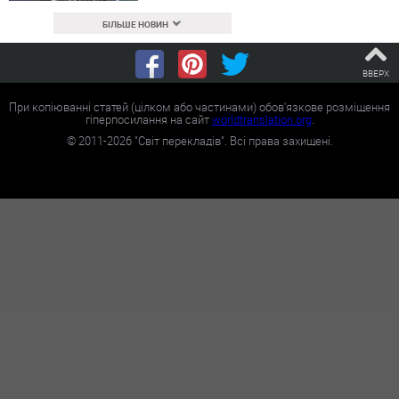
БІЛЬШЕ НОВИН
ВВЕРХ
При копіюванні статей (цілком або частинами) обов'язкове розміщення
гіперпосилання на сайт
worldtranslation.org
.
©
2011-2026
"Світ перекладів". Всі права захищені.