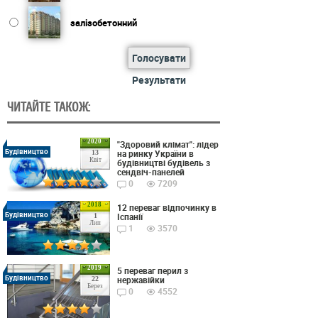
залізобетонний
Голосувати
Результати
ЧИТАЙТЕ ТАКОЖ:
2020
"Здоровий клімат": лідер
Будівництво
на ринку України в
13
Квіт
будівництві будівель з
сендвіч-панелей
0
7209
2018
12 переваг відпочинку в
Будівництво
Іспанії
1
Лип
1
3570
2019
5 переваг перил з
Будівництво
нержавійки
22
Берез
0
4552