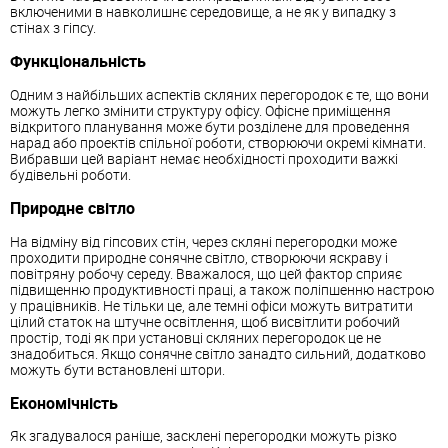
включеними в навколишнє середовище, а не як у випадку з
стінах з гіпсу.
Функціональність
Одним з найбільших аспектів скляних перегородок є те, що вони
можуть легко змінити структуру офісу. Офісне приміщення
відкритого планування може бути розділене для проведення
нарад або проектів спільної роботи, створюючи окремі кімнати.
Вибравши цей варіант немає необхідності проходити важкі
будівельні роботи.
Природне світло
На відміну від гіпсових стін, через скляні перегородки може
проходити природне сонячне світло, створюючи яскраву і
повітряну робочу середу. Вважалося, що цей фактор сприяє
підвищенню продуктивності праці, а також поліпшенню настрою
у працівників. Не тільки це, але темні офіси можуть витратити
цілий статок на штучне освітлення, щоб висвітлити робочий
простір, тоді як при установці скляних перегородок це не
знадобиться. Якщо сонячне світло занадто сильний, додатково
можуть бути встановлені штори.
Економічність
Як згадувалося раніше, засклені перегородки можуть різко