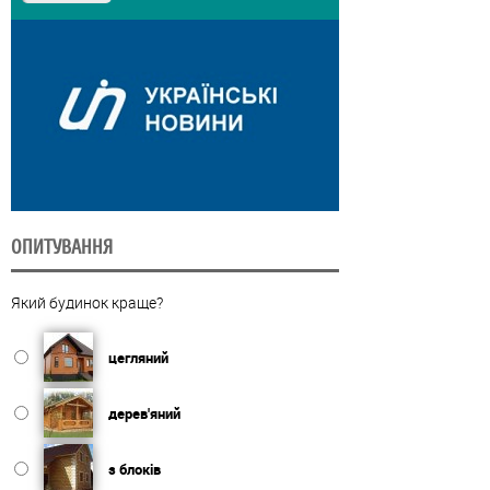
ОПИТУВАННЯ
Який будинок краще?
цегляний
дерев'яний
з блоків