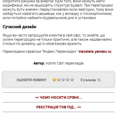
скоротити рахунки за енергію. Крім того, вони можуть мати
модифікації, які не зашкодять структурі будівлі. Такі перегородки
можуть бути знесені і переустановлені коли-завгодно, тому вони
обійдуться набагато дешевше, ніж у випадку з гіпсокартонними,
коли потрібно наймати будівельників для їх установки.
Сучасний дизайн
Якщо ви часто запрошуєте клієнтів в свій офіс, то знайте, що
скляні перегородки не тільки практичні, але також надзвичайно
стильні по дизайну, що їх обов'язково вразить.
Перекладено сервісом "Яндекс.Перекладач":
translate.yandex.ru
.
Автор:
Admin
Світ перекладів
ОЦІНИТИ НОВИНУ
5
(голосів:
1
)
<< ЧОМУ НОСИТИ СРІБНІ...
РЕЄСТРАЦІЯ ТОВ ПІД... >>