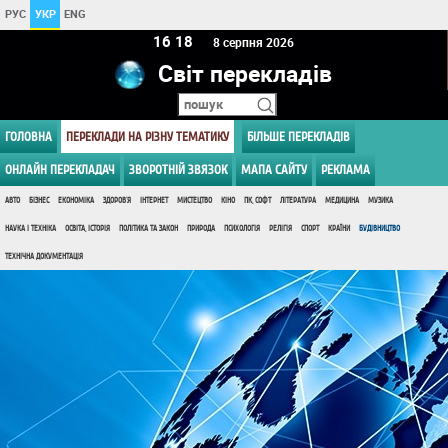
РУС
УКР
ENG
16 18
8 серпня 2026
Світ перекладів
ГОЛОВНА
ПЕРЕКЛАДИ НА РІЗНУ ТЕМАТИКУ
БІЛЬШЕ ПЕРЕКЛАДІВ
ОНЛАЙН ПЕРЕКЛАДАЧ
ЗВОРОТНІЙ ЗВЯЗОК
МАПА САЙТУ
РЕКЛАМА
АВТО
БІЗНЕС
ЕКОНОМІКА
ЗДОРОВ'Я
ІНТЕРНЕТ
МИСТЕЦТВО
КІНО
ПК, СОФТ
ЛІТЕРАТУРА
МЕДИЦИНА
МУЗИКА
НАУКА І ТЕХНІКА
ОСВІТА, ІСТОРІЯ
ПОЛІТИКА ТА ЗАКОН
ПРИРОДА
ПСИХОЛОГІЯ
РЕЛІГІЯ
СПОРТ
КРАЇНИ
БУДІВНИЦТВО
ТЕХНІЧНА ДОКУМЕНТАЦІЯ