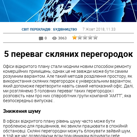
:
7 Жовт 2018
, 11:33
СВІТ ПЕРЕКЛАДІВ
БУДІВНИЦТВО
0
3063
5 переваг скляних перегородок
Офіси відкритого плану стали модним новим способом ремонту
комерційних приміщень; однак це не завжди може бути самим
розумним варіантом. Але такий методів розділення простору, як
використання скляних перегородок є універсальним варіантом,
який допоможе перетворити навіть самий непоказний офіс. Далі,
ми розглянемо 5 головних переваг таких перегородок і
розповість нам про них співробітник групи компаній "АМТТ", яка
безпосередньо випускає .
Зниження шуму
В офісах відкритого плану рівень шуму часто може бути
проблемою для працівників, які звикли працювати в спокійній
обстановці. Скляні перегородки можуть блокувати зайвий шум,
в той же час дозволяючи всім працівникам відчувати себе