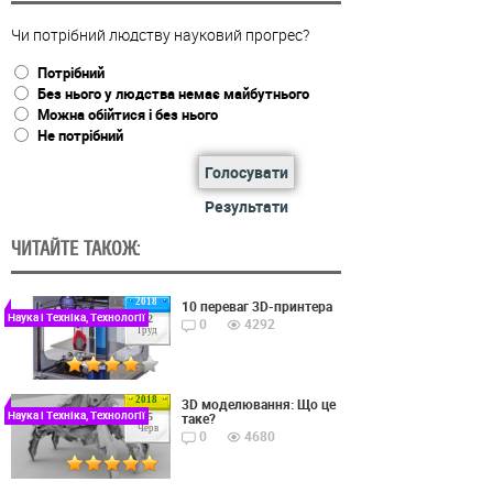
Чи потрібний людству науковий прогрес?
Потрібний
Без нього у людства немає майбутнього
Можна обійтися і без нього
Не потрібний
Голосувати
Результати
ЧИТАЙТЕ ТАКОЖ:
2018
10 переваг 3D-принтера
Наука і Техніка, Технології
22
0
4292
Груд
2018
3D моделювання: Що це
Наука і Техніка, Технології
таке?
15
Черв
0
4680