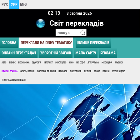
РУС
УКР
ENG
02:13
8 серпня 2026
Світ перекладів
ГОЛОВНА
ПЕРЕКЛАДИ НА РІЗНУ ТЕМАТИКУ
БІЛЬШЕ ПЕРЕКЛАДІВ
ОНЛАЙН ПЕРЕКЛАДАЧ
ЗВОРОТНІЙ ЗВЯЗОК
МАПА САЙТУ
РЕКЛАМА
АВТО
БІЗНЕС
ЕКОНОМІКА
ЗДОРОВ'Я
ІНТЕРНЕТ
МИСТЕЦТВО
КІНО
ПК, СОФТ
ЛІТЕРАТУРА
МЕДИЦИНА
МУЗИКА
НАУКА І ТЕХНІКА
ОСВІТА, ІСТОРІЯ
ПОЛІТИКА ТА ЗАКОН
ПРИРОДА
ПСИХОЛОГІЯ
РЕЛІГІЯ
СПОРТ
КРАЇНИ
БУДІВНИЦТВО
ТЕХНІЧНА ДОКУМЕНТАЦІЯ