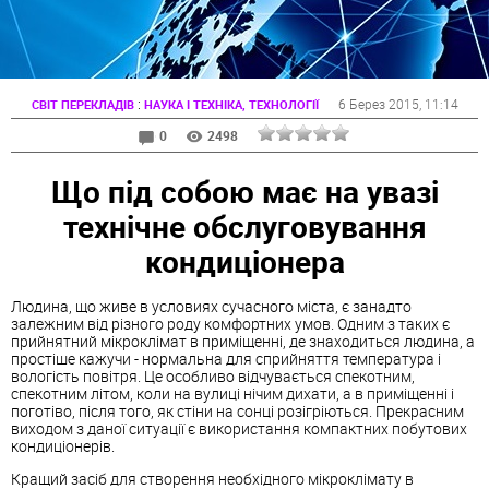
:
6 Берез 2015
, 11:14
СВІТ ПЕРЕКЛАДІВ
НАУКА І ТЕХНІКА, ТЕХНОЛОГІЇ
0
2498
Що під собою має на увазі
технічне обслуговування
кондиціонера
Людина, що живе в условиях сучасного міста, є занадто
залежним від різного роду комфортних умов. Одним з таких є
прийнятний мікроклімат в приміщенні, де знаходиться людина, а
простіше кажучи - нормальна для сприйняття температура і
вологість повітря. Це особливо відчувається спекотним,
спекотним літом, коли на вулиці нічим дихати, а в приміщенні і
поготіво, після того, як стіни на сонці розігріються. Прекрасним
виходом з даної ситуації є використання компактних побутових
кондиціонерів.
Кращий засіб для створення необхідного мікроклімату в