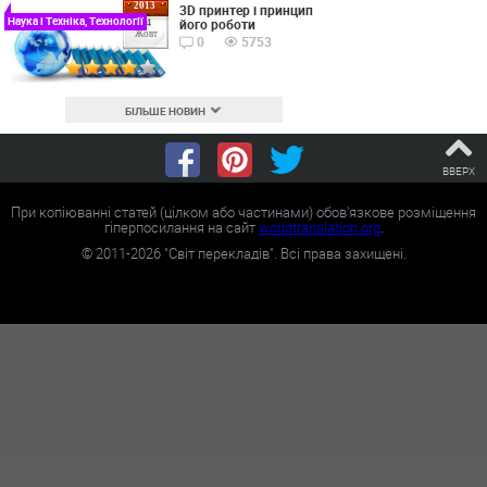
2013
3D принтер і принцип
Наука і Техніка, Технології
його роботи
24
Жовт
0
5753
БІЛЬШЕ НОВИН
ВВЕРХ
При копіюванні статей (цілком або частинами) обов'язкове розміщення
гіперпосилання на сайт
worldtranslation.org
.
©
2011-2026
"Світ перекладів". Всі права захищені.