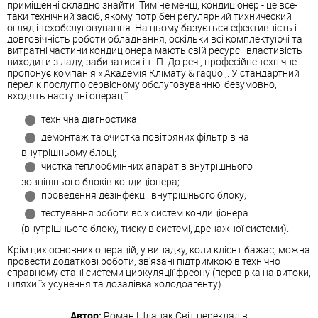
приміщенні складно знайти. Тим не менш, кондиціонер - це все-
таки технічний засіб, якому потрібен регулярний тихнический
огляд і техобслуговування. На цьому базується ефективність і
довговічність роботи обладнання, оскільки всі комплектуючі та
витратні частини кондиціонера мають свій ресурс і властивість
виходити з ладу, забиватися і т. П. До речі, професійне технічне
пропонує компанія « Академія Клімату & raquo ;. У стандартний
перелік послугпо сервісному обслуговуванню, безумовно,
входять наступні операції:
технічна діагностика;
демонтаж та очистка повітряних фільтрів на
внутрішньому блоці;
чистка теплообмінних апаратів внутрішнього і
зовнішнього блоків кондиціонера;
проведення дезінфекції внутрішнього блоку;
тестування роботи всіх систем кондиціонера
(внутрішнього блоку, тиску в системі, дренажної системи).
Крім цих основних операцій, у випадку, коли клієнт бажає, можна
провести додаткові роботи, зв'язані підтримкою в технічно
справному стані системи циркуляції фреону (перевірка на витоки,
шляхи їх усунення та дозалівка холодоагенту).
Автор:
Роман Шлапак
Світ перекладів