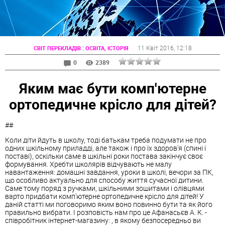
:
11 Квіт 2016
, 12:18
СВІТ ПЕРЕКЛАДІВ
ОСВІТА, ІСТОРІЯ
0
2389
Яким має бути комп'ютерне
ортопедичне крісло для дітей?
##
Коли діти йдуть в школу, тоді батькам треба подумати не про
одних шкільному приладді, але також і про їх здоров'я (спині і
поставі), оскільки саме в шкільні роки постава закінчує своє
формування. Хребти школярів відчувають не малу
навантаження: домашні завдання, уроки в школі, вечори за ПК,
що особливо актуально для способу життя сучасної дитини.
Саме тому поряд з ручками, шкільними зошитами і олівцями
варто придбати комп'ютерне ортопедичне крісло для дітей! У
даній статті ми поговоримо яким воно повинно бути та як його
правильно вибрати. І розповість нам про це Афанасьєв А. К. -
співробітник інтернет-магазину: , в якому безпосередньо ви