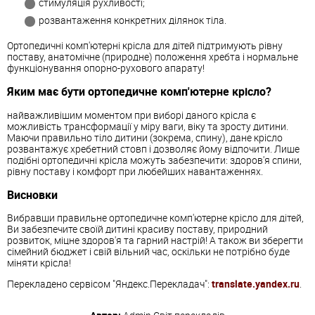
стимуляція рухливості;
розвантаження конкретних ділянок тіла.
Ортопедичні комп'ютерні крісла для дітей підтримують рівну
поставу, анатомічне (природне) положення хребта і нормальне
функціонування опорно-рухового апарату!
Яким має бути ортопедичне комп'ютерне крісло?
найважливішим моментом при виборі даного крісла є
можливість трансформації у міру ваги, віку та зросту дитини.
Маючи правильно тіло дитини (зокрема, спину), дане крісло
розвантажує хребетний стовп і дозволяє йому відпочити. Лише
подібні ортопедичні крісла можуть забезпечити: здоров'я спини,
рівну поставу і комфорт при любейших навантаженнях.
Висновки
Вибравши правильне ортопедичне комп'ютерне крісло для дітей,
Ви забезпечите своїй дитині красиву поставу, природний
розвиток, міцне здоров'я та гарний настрій! А також ви зберегти
сімейний бюджет і свій вільний час, оскільки не потрібно буде
міняти крісла!
Перекладено сервісом "Яндекс.Перекладач":
translate.yandex.ru
.