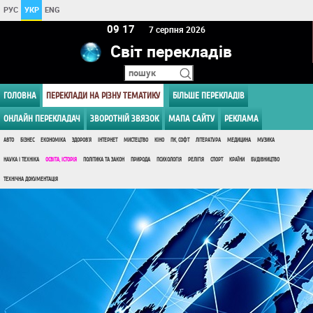
РУС
УКР
ENG
09:17
7 серпня 2026
Світ перекладів
ГОЛОВНА
ПЕРЕКЛАДИ НА РІЗНУ ТЕМАТИКУ
БІЛЬШЕ ПЕРЕКЛАДІВ
ОНЛАЙН ПЕРЕКЛАДАЧ
ЗВОРОТНІЙ ЗВЯЗОК
МАПА САЙТУ
РЕКЛАМА
АВТО
БІЗНЕС
ЕКОНОМІКА
ЗДОРОВ'Я
ІНТЕРНЕТ
МИСТЕЦТВО
КІНО
ПК, СОФТ
ЛІТЕРАТУРА
МЕДИЦИНА
МУЗИКА
НАУКА І ТЕХНІКА
ОСВІТА, ІСТОРІЯ
ПОЛІТИКА ТА ЗАКОН
ПРИРОДА
ПСИХОЛОГІЯ
РЕЛІГІЯ
СПОРТ
КРАЇНИ
БУДІВНИЦТВО
ТЕХНІЧНА ДОКУМЕНТАЦІЯ