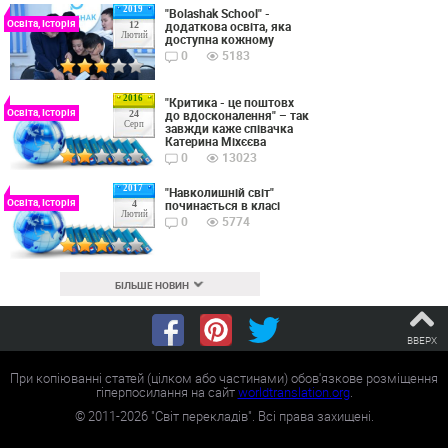
2019
"Bolashak School" -
Освіта, Історія
додаткова освіта, яка
12
Лютий
доступна кожному
0
5183
2016
"Критика - це поштовх
Освіта, Історія
до вдосконалення" – так
24
Серп
завжди каже співачка
Катерина Міхєєва
0
13023
2017
"Навколишній світ"
Освіта, Історія
починається в класі
4
Лютий
0
5774
БІЛЬШЕ НОВИН
ВВЕРХ
При копіюванні статей (цілком або частинами) обов'язкове розміщення
гіперпосилання на сайт
worldtranslation.org
.
©
2011-2026
"Світ перекладів". Всі права захищені.