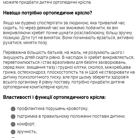
можете придбати дитячі ортопедичні крісла.
Навіщо потрібно ортопедичне крісло?
Якщо ми будемо спостерігати за людиною, яка тривалий час
сидить, то через деякий час ми зможемо побачити, як він
викривляючи хребет почне шукати розслаблюючу, більш зручну
позицію. Діти тут не виняток. Вони починають ерзаться, активно
рухатися, міняти позу.
Переважна більшість батьків, на жаль, не розуміють цього і
змушують дітей сидіти рівно. В наслідок їх хребет викривляється,
перевтомлюється і стає вразливим для безлічі захворювань,
серед яких: зміщення тазу і грудної клітки, сколіоз, міжхребцева
грижа, остеохондроз, плоскостопість та ін Щоб не створювати на
дитину психологічного тиску, але при цьому зберегти здоров'я
всього організму й рівну поставу, потрібно придбати дитяче
ортопедичне комп'ютерне крісло.
Властивості і функції ортопедичного крісла:
профілактика порушень кровотоку;
підтримка в правильному положенні постави дитини;
комфорт;
зручність;