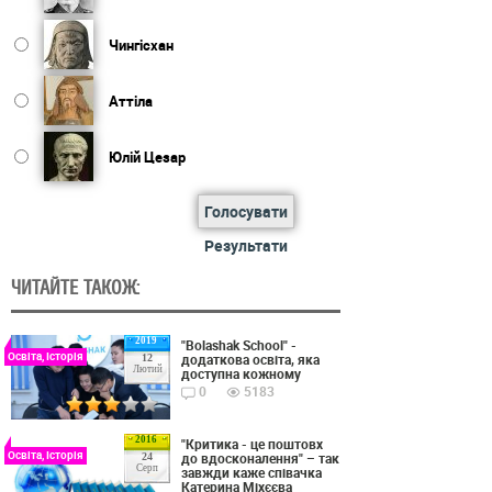
Чингісхан
Аттіла
Юлій Цезар
Голосувати
Результати
ЧИТАЙТЕ ТАКОЖ:
2019
"Bolashak School" -
Освіта, Історія
додаткова освіта, яка
12
Лютий
доступна кожному
0
5183
2016
"Критика - це поштовх
Освіта, Історія
до вдосконалення" – так
24
Серп
завжди каже співачка
Катерина Міхєєва