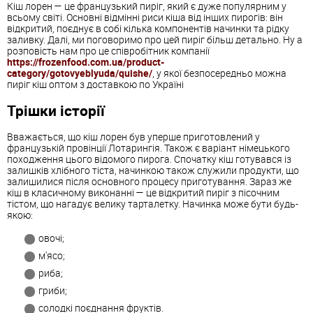
Кіш лорен — це французький пиріг, який є дуже популярним у
всьому світі. Основні відмінні риси кіша від інших пирогів: він
відкритий, поєднує в собі кілька компонентів начинки та рідку
заливку. Далі, ми поговоримо про цей пиріг більш детально. Ну а
розповість нам про це співробітник компанії
https://frozenfood.com.ua/product-
category/gotovyeblyuda/quishe/
, у якої безпосередньо можна
пиріг кіш оптом з доставкою по Україні
Трішки історії
Вважається, що кіш лорен був уперше приготовлений у
французькій провінції Лотарингія. Також є варіант німецького
походження цього відомого пирога. Спочатку кіш готувався із
залишків хлібного тіста, начинкою також служили продукти, що
залишилися після основного процесу приготування. Зараз же
кіш в класичному виконанні — це відкритий пиріг з пісочним
тістом, що нагадує велику тарталетку. Начинка може бути будь-
якою:
овочі;
м'ясо;
риба;
гриби;
солодкі поєднання фруктів.