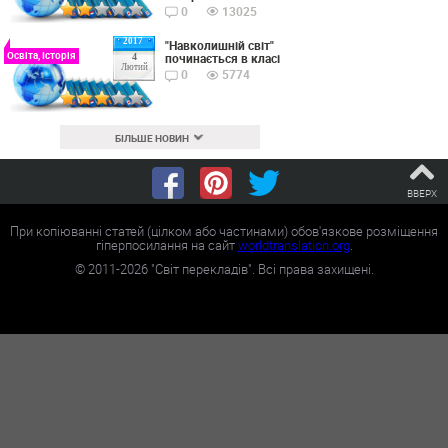
0
13025
2017
"Навколишній світ"
Освіта, Історія
починається в класі
4
Лютий
0
5774
БІЛЬШЕ НОВИН
ВВЕРХ
При копіюванні статей (цілком або частинами) обов'язкове розміщення
гіперпосилання на сайт
worldtranslation.org
.
©
2011-2026
"Світ перекладів". Всі права захищені.