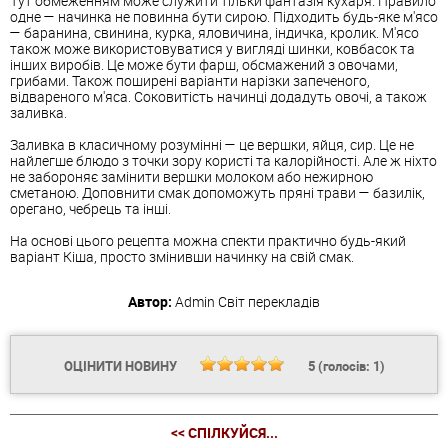
Тут обмеженням може служити тільки фантазія кухаря. Правило
одне — начинка не повинна бути сирою. Підходить будь-яке м'ясо
— баранина, свинина, курка, яловичина, індичка, кролик. М'ясо
також може використовуватися у вигляді шинки, ковбасок та
інших виробів. Це може бути фарш, обсмажений з овочами,
грибами. Також поширені варіанти нарізки запеченого,
відвареного м'яса. Соковитість начинці додадуть овочі, а також
заливка.
Заливка в класичному розумінні — це вершки, яйця, сир. Це не
найлегше блюдо з точки зору користі та калорійності. Але ж ніхто
не забороняє замінити вершки молоком або нежирною
сметаною. Доповнити смак допоможуть пряні трави — базилік,
орегано, чебрець та інші.
На основі цього рецепта можна спекти практично будь-який
варіант Кіша, просто змінивши начинку на свій смак.
Автор:
Admin
Світ перекладів
ОЦІНИТИ НОВИНУ
5
(голосів:
1
)
<< СПІЛКУЙСЯ...