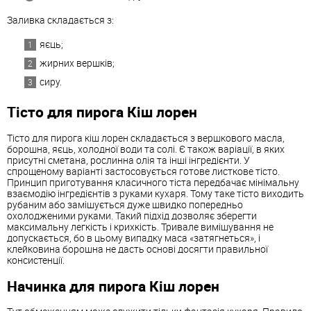
Заливка складається з:
яєць;
жирних вершків;
сиру.
Тісто для пирога Кіш лорен
Тісто для пирога кіш лорен складається з вершкового масла,
борошна, яєць, холодної води та солі. Є також варіації, в яких
присутні сметана, рослинна олія та інші інгредієнти. У
спрощеному варіанті застосовується готове листкове тісто.
Принцип приготування класичного тіста передбачає мінімальну
взаємодію інгредієнтів з руками кухаря. Тому таке тісто виходить
рубаним або замішується дуже швидко попередньо
охолодженими руками. Такий підхід дозволяє зберегти
максимальну легкість і крихкість. Тривале вимішування не
допускається, бо в цьому випадку маса «затягнеться», і
клейковина борошна не дасть основі досягти правильної
консистенції.
Начинка для пирога Кіш лорен