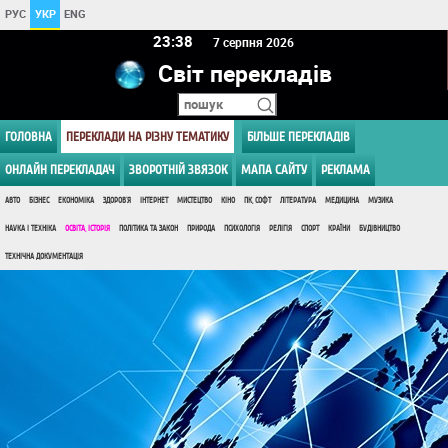
РУС
УКР
ENG
23 38
7 серпня 2026
Світ перекладів
ГОЛОВНА
ПЕРЕКЛАДИ НА РІЗНУ ТЕМАТИКУ
БІЛЬШЕ ПЕРЕКЛАДІВ
ОНЛАЙН ПЕРЕКЛАДАЧ
ЗВОРОТНІЙ ЗВЯЗОК
МАПА САЙТУ
РЕКЛАМА
АВТО
БІЗНЕС
ЕКОНОМІКА
ЗДОРОВ'Я
ІНТЕРНЕТ
МИСТЕЦТВО
КІНО
ПК, СОФТ
ЛІТЕРАТУРА
МЕДИЦИНА
МУЗИКА
НАУКА І ТЕХНІКА
ОСВІТА, ІСТОРІЯ
ПОЛІТИКА ТА ЗАКОН
ПРИРОДА
ПСИХОЛОГІЯ
РЕЛІГІЯ
СПОРТ
КРАЇНИ
БУДІВНИЦТВО
ТЕХНІЧНА ДОКУМЕНТАЦІЯ