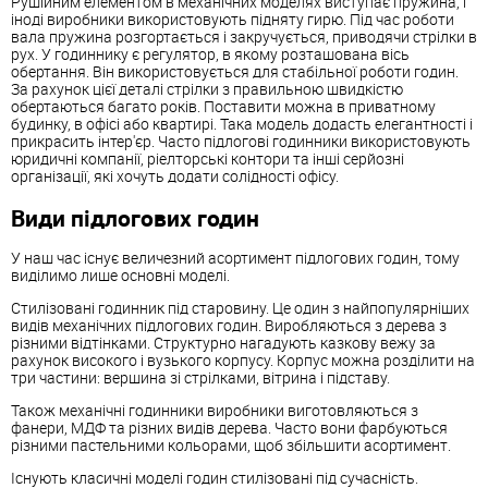
Рушійним елементом в механічних моделях виступає пружина, і
іноді виробники використовують підняту гирю. Під час роботи
вала пружина розгортається і закручується, приводячи стрілки в
рух. У годиннику є регулятор, в якому розташована вісь
обертання. Він використовується для стабільної роботи годин.
За рахунок цієї деталі стрілки з правильною швидкістю
обертаються багато років. Поставити можна в приватному
будинку, в офісі або квартирі. Така модель додасть елегантності і
прикрасить інтер'єр. Часто підлогові годинники використовують
юридичні компанії, ріелторські контори та інші серйозні
організації, які хочуть додати солідності офісу.
Види підлогових годин
У наш час існує величезний асортимент підлогових годин, тому
виділимо лише основні моделі.
Стилізовані годинник під старовину. Це один з найпопулярніших
видів механічних підлогових годин. Виробляються з дерева з
різними відтінками. Структурно нагадують казкову вежу за
рахунок високого і вузького корпусу. Корпус можна розділити на
три частини: вершина зі стрілками, вітрина і підставу.
Також механічні годинники виробники виготовляються з
фанери, МДФ та різних видів дерева. Часто вони фарбуються
різними пастельними кольорами, щоб збільшити асортимент.
Існують класичні моделі годин стилізовані під сучасність.