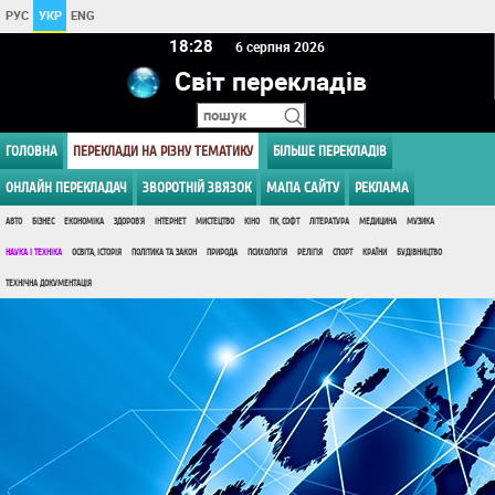
РУС
УКР
ENG
18:28
6 серпня 2026
Світ перекладів
ГОЛОВНА
ПЕРЕКЛАДИ НА РІЗНУ ТЕМАТИКУ
БІЛЬШЕ ПЕРЕКЛАДІВ
ОНЛАЙН ПЕРЕКЛАДАЧ
ЗВОРОТНІЙ ЗВЯЗОК
МАПА САЙТУ
РЕКЛАМА
АВТО
БІЗНЕС
ЕКОНОМІКА
ЗДОРОВ'Я
ІНТЕРНЕТ
МИСТЕЦТВО
КІНО
ПК, СОФТ
ЛІТЕРАТУРА
МЕДИЦИНА
МУЗИКА
НАУКА І ТЕХНІКА
ОСВІТА, ІСТОРІЯ
ПОЛІТИКА ТА ЗАКОН
ПРИРОДА
ПСИХОЛОГІЯ
РЕЛІГІЯ
СПОРТ
КРАЇНИ
БУДІВНИЦТВО
ТЕХНІЧНА ДОКУМЕНТАЦІЯ