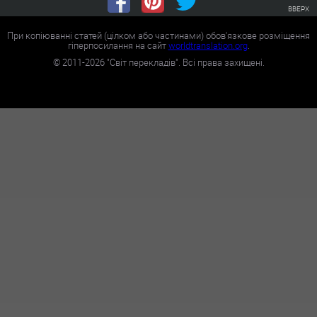
ВВЕРХ
При копіюванні статей (цілком або частинами) обов'язкове розміщення
гіперпосилання на сайт
worldtranslation.org
.
©
2011-2026
"Світ перекладів". Всі права захищені.