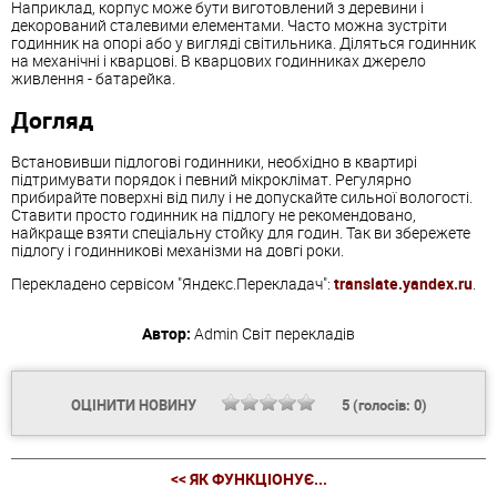
Наприклад, корпус може бути виготовлений з деревини і
декорований сталевими елементами. Часто можна зустріти
годинник на опорі або у вигляді світильника. Діляться годинник
на механічні і кварцові. В кварцових годинниках джерело
живлення - батарейка.
Догляд
Встановивши підлогові годинники, необхідно в квартирі
підтримувати порядок і певний мікроклімат. Регулярно
прибирайте поверхні від пилу і не допускайте сильної вологості.
Ставити просто годинник на підлогу не рекомендовано,
найкраще взяти спеціальну стойку для годин. Так ви збережете
підлогу і годинникові механізми на довгі роки.
Перекладено сервісом "Яндекс.Перекладач":
translate.yandex.ru
.
Автор:
Admin
Світ перекладів
ОЦІНИТИ НОВИНУ
5
(голосів:
0
)
<< ЯК ФУНКЦІОНУЄ...