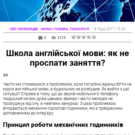
:
6 Груд 2017
, 15:20
СВІТ ПЕРЕКЛАДІВ
НАУКА І ТЕХНІКА, ТЕХНОЛОГІЇ
0
2274
Школа англійської мови: як не
проспати заняття?
##
Часто ми стикаємося з проблемою, коли потрібно вранці бігти на
курси англійської мови, а будильник не розбудив. Як вийти з цієї
ситуації? Справа в тому, що до звуків мобільного телефону
людський мозок дуже швидко звикає і часто мелодія не
пробуджує від сну, а навпаки занурює. З цією проблемою
впораються механічні підлогові годинники, які є прекрасним
доповненням до інтер'єру.
Принцип роботи механічних годинників