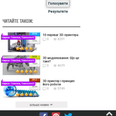
Голосувати
Результати
ЧИТАЙТЕ ТАКОЖ:
2018
10 переваг 3D-принтера
Наука і Техніка, Технології
22
0
4291
Груд
2018
3D моделювання: Що це
Наука і Техніка, Технології
таке?
15
Черв
0
4679
2013
3D принтер і принцип
Наука і Техніка, Технології
його роботи
24
Жовт
0
5749
БІЛЬШЕ НОВИН