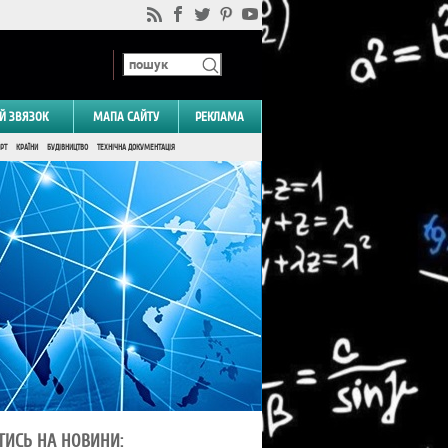
Й ЗВЯЗОК
МАПА САЙТУ
РЕКЛАМА
РТ
КРАЇНИ
БУДІВНИЦТВО
ТЕХНІЧНА ДОКУМЕНТАЦІЯ
ТИСЬ НА НОВИНИ: