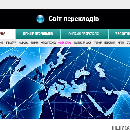
Світ перекладів
ИКУ
БІЛЬШЕ ПЕРЕКЛАДІВ
ОНЛАЙН ПЕРЕКЛАДАЧ
ЗВОРОТНІ
ОФТ
ЛІТЕРАТУРА
МЕДИЦИНА
МУЗИКА
НАУКА І ТЕХНІКА
ОСВІТА, ІСТОРІЯ
ПОЛІТИКА ТА ЗАКОН
ПРИРОДА
ПСИХОЛОГІЯ
РЕЛІГІЯ
СПО
ПІДПИСА