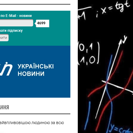
по E-Mail - новини
4699
ати підписку
АННЯ
найвпливовішою людиною за всю