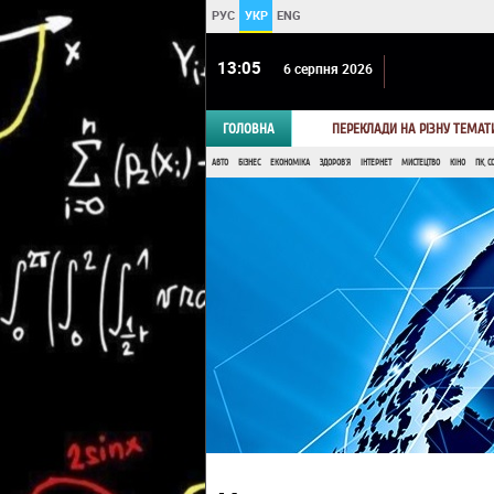
РУС
УКР
ENG
13:05
6 серпня 2026
ГОЛОВНА
ПЕРЕКЛАДИ НА РІЗНУ ТЕМАТ
АВТО
БІЗНЕС
ЕКОНОМІКА
ЗДОРОВ'Я
ІНТЕРНЕТ
МИСТЕЦТВО
КІНО
ПК, С