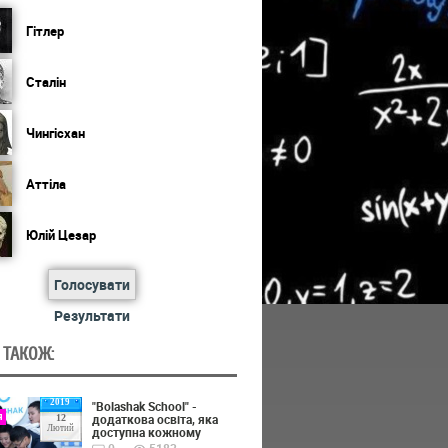
Гітлер
Сталін
Чингісхан
Аттіла
Юлій Цезар
Голосувати
Результати
 ТАКОЖ:
2019
"Bolashak School" -
я
додаткова освіта, яка
12
Лютий
доступна кожному