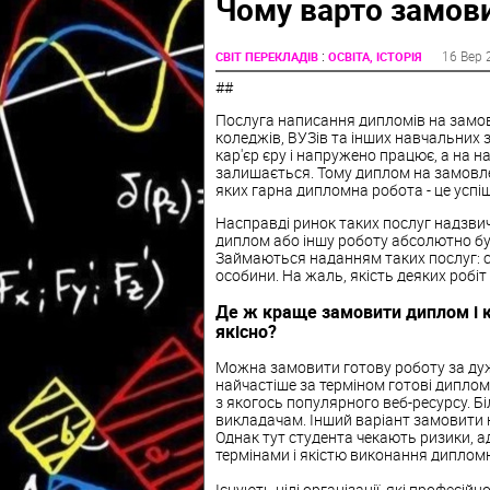
Чому варто замов
:
16 Вер 
СВІТ ПЕРЕКЛАДІВ
ОСВІТА, ІСТОРІЯ
##
Послуга написання дипломів на замов
коледжів, ВУЗів та інших навчальних 
кар'єр єру і напружено працює, а на 
залишається. Тому диплом на замовлен
яких гарна дипломна робота - це успі
Насправді ринок таких послуг надзви
диплом або іншу роботу абсолютно будь
Займаються наданням таких послуг: спец
особини. На жаль, якість деяких робі
Де ж краще замовити диплом і к
якісно?
Можна замовити готову роботу за дуже
найчастіше за терміном готові дипло
з якогось популярного веб-ресурсу. Б
викладачам. Інший варіант замовити н
Однак тут студента чекають ризики, ад
термінами і якістю виконання дипломн
Існують цілі організації, які профес