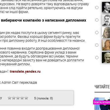
і курсових. Не варто довіряти таку відповідальну справу
тання слід підійти ретельно, орієнтуючись на відгуки
єї чи іншої фірми.
у, вибираючи компанію з написання дипломних
ин рік надає послуги в цьому сегменті ринку, має
оєї роботи. Фахівці хорошої фірми будуть прагнути
про дипломну роботу, й інші особливості та нюанси.
лення повинна входити доопрацювання дипломної
ового керівника. Серйозна фірма укладі з вами
влення, де будуть обговорені всі умови, терміни
що напередодні захисту вам не доведеться доплатити
очікуваний диплом.
адач":
translate.yandex.ru
.
:
Admin
Світ перекладів
ЧИТАЙТЕ
НУ
5
(голосів:
0
)
Освіта, Історі