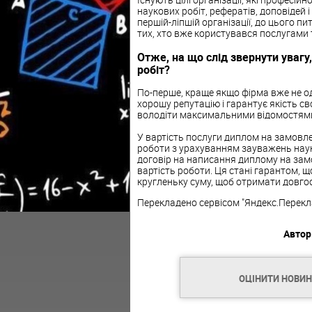
наукових робіт, рефератів, доповідей 
першій-ліпшій організації, до цього пи
тих, хто вже користувався послугами ті
Отже, на що слід звернути уваг
робіт?
По-перше, краще якщо фірма вже не од
хорошу репутацію і гарантує якість св
володіти максимальними відомостями 
У вартість послуги диплом на замов
роботи з урахуванням зауважень наук
договір на написання диплому на замо
вартість роботи. Ця стані гарантом, 
кругленьку суму, щоб отримати довго
Перекладено сервісом "Яндекс.Перекл
Автор
ОЦІНИТИ НОВИ