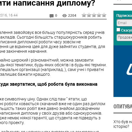
ити написання диплому?
2016
, 16:44
Підписка 
0
2204
Скасув
лення завойовує все більшу популярність серед учнів
закладів. Сьогодні більшість старшокурсників робить
написання дипломної роботи часу зовсім не
ня це відмінна ідея для дуже зайнятих студентів, для
шне закінчення навчання.
чайно широкий і різноманітний, можна замовити
-якої тематики, будь-яких обсягів і в будь-які терміни.
іальні організації (наприклад, ), самі учні і приватні
т залишає бажати кращого.
уди звертатися, щоб робота була виконана
 символічну ціну. Однак слід пам " ятати, що
мні роботи ховається скачаний вже не один раз диплом
ОПИТУВ
ільшість таких робіт вже давно знайомі досвідченим
аписання диплома у своїх друзів або однокурсників.
же немає ніякої гарантії, що студента не підведуть з
Хто був 
ого проекту.
історію?
ійно займаються написанням дипломів на замовлення,