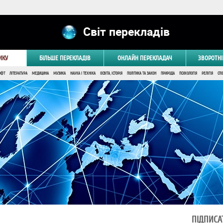
Світ перекладів
ИКУ
БІЛЬШЕ ПЕРЕКЛАДІВ
ОНЛАЙН ПЕРЕКЛАДАЧ
ЗВОРОТНІ
ОФТ
ЛІТЕРАТУРА
МЕДИЦИНА
МУЗИКА
НАУКА І ТЕХНІКА
ОСВІТА, ІСТОРІЯ
ПОЛІТИКА ТА ЗАКОН
ПРИРОДА
ПСИХОЛОГІЯ
РЕЛІГІЯ
СПО
ПІДПИСА