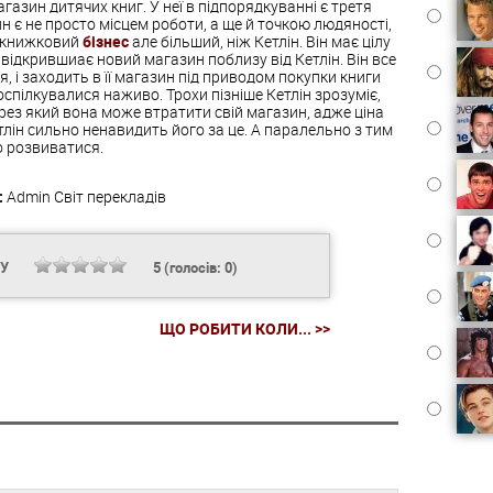
газин дитячих книг. У неї в підпорядкуванні є третя
н є не просто місцем роботи, а ще й точкою людяності,
є книжковий
бізнес
але більший, ніж Кетлін. Він має цілу
відкрившиає новий магазин поблизу від Кетлін. Він все
, і заходить в її магазин під приводом покупки книги
оспілкувалися наживо. Трохи пізніше Кетлін зрозуміє,
через який вона може втратити свій магазин, адже ціна
тлін сильно ненавидить його за це. А паралельно з тим
о розвиватися.
:
Admin
Світ перекладів
НУ
5
(голосів:
0
)
ЩО РОБИТИ КОЛИ... >>