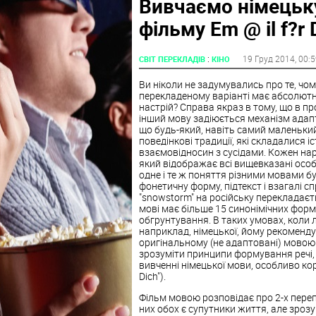
Вивчаємо німецьк
фільму Em @ il f?r 
:
19 Груд 2014
, 00:
СВІТ ПЕРЕКЛАДІВ
КІНО
Ви ніколи не задумувались про те, чо
перекладеному варіанті має абсолютно
настрій? Справа якраз в тому, що в пр
інший мову задіюється механізм адапт
що будь-який, навіть самий маленький н
поведінкові традиції, які складалися 
взаємовідносин з сусідами. Кожен наро
який відображає всі вищевказані особ
одне і те ж поняття різними мовами буд
фонетичну форму, підтекст і взагалі 
"snowstorm" на російську перекладаєть
мові має більше 15 синонімічних форм,
обгрунтування. В таких умовах, коли 
наприклад, німецької, йому рекоменду
оригінальному (не адаптовані) мовою.
зрозуміти принципи формування речі, ал
вивченні німецької мови, особливо кор
Dich").
Фільм мовою розповідає про 2-х перепи
них обох є супутники життя, але зро