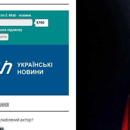
по E-Mail - новини
4700
ати підписку
АННЯ
улюблений актор?