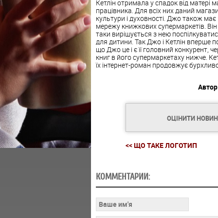
Кетлін отримала у спадок від матері ма
працівника. Для всіх них даний магази
культури і духовності. Джо також ма
мережу книжкових супермаркетів. Він 
таки вирішується з нею поспілкуватися
для дитини. Так Джо і Кетлін вперше п
що Джо це і є її головний конкурент, 
книг в його супермаркетаху нижче. Ке
їх інтернет-роман продовжує бурхлив
Автор
ОЦІНИТИ НОВИ
<< ЩО ТАКЕ ЛОГОТИП
КОММЕНТАРИИ: