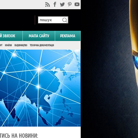
Й ЗВЯЗОК
МАПА САЙТУ
РЕКЛАМА
РТ
КРАЇНИ
БУДІВНИЦТВО
ТЕХНІЧНА ДОКУМЕНТАЦІЯ
ТИСЬ НА НОВИНИ: