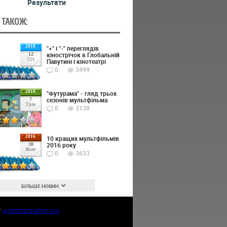
Результати
 ТАКОЖ:
2018
"+" і "-" переглядів
кінострічок в Глобальній
12
Січ
Павутині і кінотеатрі
0
3499
2018
"Футурама" - гляд трьох
сезонів мультфільма
7
Трав
0
3138
2016
10 кращих мультфільмів
2016 року
30
Жовт
0
3633
БІЛЬШЕ НОВИН
т
worldtranslation.org
.