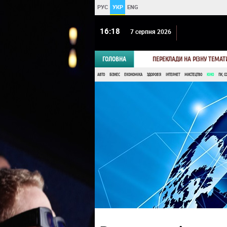
РУС
УКР
ENG
16:18
7 серпня 2026
ГОЛОВНА
ПЕРЕКЛАДИ НА РІЗНУ ТЕМАТ
АВТО
БІЗНЕС
ЕКОНОМІКА
ЗДОРОВ'Я
ІНТЕРНЕТ
МИСТЕЦТВО
КІНО
ПК, С