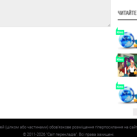
ЧИТАЙТЕ
Кіно
Кіно
Кіно
тей (цілком або частинами) обов'язкове розміщення гіперпосилання на сай
©
2011-2026
"Світ перекладів". Всі права захищені.