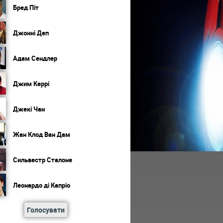
Бред Піт
Джонні Деп
Адам Сендлер
Джим Керрі
Джекі Чан
Жан Клод Ван Дам
Сильвестр Сталоне
Леонардо ді Капріо
Голосувати