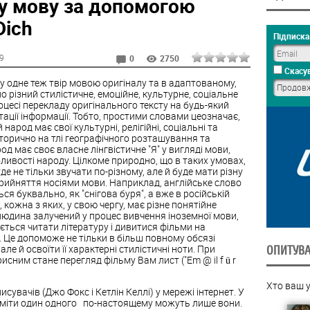
у мову за допомогою
Dich
Підписка 
59
0
2750
Скасув
му одне теж твір мовою оригіналу та в адаптованому,
 різний стилістичне, емоційне, культурне, соціальне
оцесі перекладу оригінального тексту на будь-який
ації інформації. Тобто, простими словами цеозначає,
арод має свої культурні, релігійні, соціальні та
історично на тлі географічного розташування та
д має своє власне лінгвістичне "Я" у вигляді мови,
ливості народу. Цілкоме природно, що в таких умовах,
е не тільки звучати по-різному, але й буде мати різну
сприйняття носіями мови. Наприклад, англійське слово
ся буквально, як "снігова буря", а вже в російській
 кожна з яких, у свою чергу, має різне понятійне
людина залучений у процес вивчення іноземної мови,
ється читати літературу і дивитися фільми на
 Це допоможе не тільки в більш повному обсязі
е й освоїти її характерні стилістичні ноти. При
ОПИТУВ
исним стане перегляд фільму Вам лист ("Em @ il f ü r
Хто ваш 
сувачів (Джо Фокс і Кетлін Келлі) у мережі інтернет. У
зуміти один одного по-настоящему можуть лише вони.