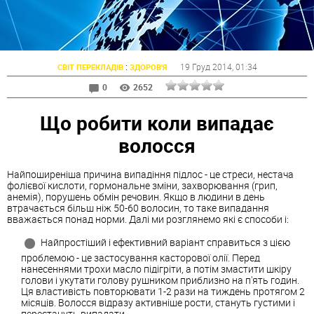
:
19 Груд 2014
, 01:34
СВІТ ПЕРЕКЛАДІВ
ЗДОРОВ'Я
0
2652
Що робити коли випадає
волосся
Найпоширеніша причина випадіння підлос - це стреси, нестача
фолієвої кислоти, гормональне зміни, захворювання (грип,
анемія), порушень обмін речовин. Якщо в людини в день
втрачається більш ніж 50-60 волосин, то таке випадання
вважається понад норми. Далі ми розглянемо які є способи і:
Найпростіший і ефективний варіант справиться з цією
проблемою - це застосування касторової олії. Перед
нанесеннями трохи масло підігріти, а потім змастити шкіру
голови і укутати голову рушником приблизно на п'ять годин.
Ця властивість повторювати 1-2 рази на тиждень протягом 2
місяців. Волосся відразу активніше рости, стануть густими і
перестануть випадати.