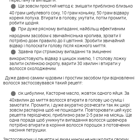
Ще зовсім простий метод є: змішати приблизно близько
40 грам цибулевого соку, 10 грам коньяку, 50 грам відвару
кореня лопуха. Втирати в голову, укутати, потім промити,
робити щодня.
При дуже рясному випаданні, найбільш ефективним
народним засобом є звичайнісінька кропива, зрізати її
потрібно доак правило до її цвітіння. Зробити звичайний
відвар і полоскати голову після кожного миття.
Здавна при стрімкому випаданні та зміцненні
використовують відвар з шишок хмелю, 1 столову ложку
залити склянкою окропу, варити 30 хвилин і втирати у
волосся охолодженим.
Дуже давно самим чудовим і простим засобом при відновленні
волосся застосовувався такий рецепт:
сік цибулини, Касторне масло, жовток одного яйця. За
40хвилин до миття волосся втирати в голову цю суміш і
замотати. Промити, і дуже акуратно розчесати так як шкірі
зовсім распаріна щоб не пошкодити. Повторювати цей курс
рецепта періодіческі, приблизно рази 2-5 рази на місяць. Ще
одна порада щоб уникнути випадання волосся щовечора
потрібно втирати в коріння волосся порошок з потовчених
насіння петрушки.
Застосовуючи ці рецепти ні яким чином не нашкодити своєму