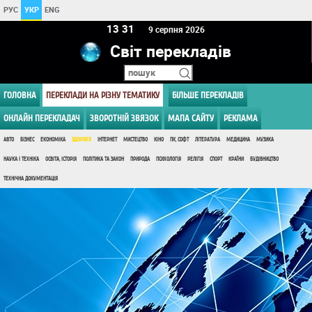
РУС
УКР
ENG
13:31
9 серпня 2026
Світ перекладів
ГОЛОВНА
ПЕРЕКЛАДИ НА РІЗНУ ТЕМАТИКУ
БІЛЬШЕ ПЕРЕКЛАДІВ
ОНЛАЙН ПЕРЕКЛАДАЧ
ЗВОРОТНІЙ ЗВЯЗОК
МАПА САЙТУ
РЕКЛАМА
АВТО
БІЗНЕС
ЕКОНОМІКА
ЗДОРОВ'Я
ІНТЕРНЕТ
МИСТЕЦТВО
КІНО
ПК, СОФТ
ЛІТЕРАТУРА
МЕДИЦИНА
МУЗИКА
НАУКА І ТЕХНІКА
ОСВІТА, ІСТОРІЯ
ПОЛІТИКА ТА ЗАКОН
ПРИРОДА
ПСИХОЛОГІЯ
РЕЛІГІЯ
СПОРТ
КРАЇНИ
БУДІВНИЦТВО
ТЕХНІЧНА ДОКУМЕНТАЦІЯ