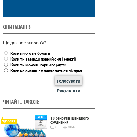
ОПИТУВАННЯ
Що для вас здоров'я?
Коли нічого не болить
Коли ти завжди повний сил і енергії
Коли ти можеш гори звернути
Коли не знаєш де знаходиться лікарня
Голосувати
Результати
ЧИТАЙТЕ ТАКОЖ:
2015
10 секретів швидкого
Здоров'я
схуднення
27
Груд
0
4046