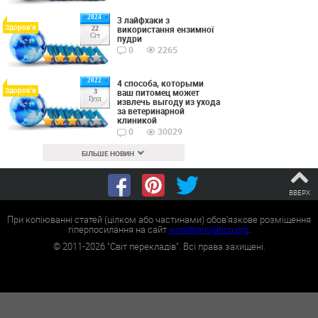
2024
3 лайфхаки з
Здоров'я
використання ензимної
22
Січ
пудри
0
2265
2022
4 способа, которыми
Здоров'я
ваш питомец может
3
Груд
извлечь выгоду из ухода
за ветеринарной
клиникой
0
30029
БІЛЬШЕ НОВИН
ВВЕРХ
При копіюванні статей (цілком або частинами) обов'язкове розміщення
гіперпосилання на сайт
worldtranslation.org
.
©
2011-2026
"Світ перекладів". Всі права захищені.