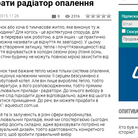
ати радіатор опалення
2015
, 11:26
Підписка 
0
2316
нок або хоча б тимчасове житло, яке виконує ту ж
людини? Для когось - це архітектурна споруда, для
Скасув
 в перервах між роботою, а для інших - це практично
 (можна називати це відчуття як завгодно). У цьому
це створення затишку, тепла і почуттязахищеності від
тя відчувається в холодні сезони року (пізня осінь,
і стіни будинку не можуть повною мірою захистити від
инок таке бажане тепло може тільки система опалення,
кціонує належним чином. Її серцем безсумнівно є
бутовий котел. Але він лише виробляє тепло, тобто
емператури, а його розповсюдженням, тобто прямим
ювальні прилади - радіатори. До їхнього вибору в
я слід підходити дуже відповідально, адже від цього в
атися приміщення. До речі, ви можете придбати в
": aqueduct.com.ua.
ОПИТУВ
 та їх залученість в різні сфери виробництва,
лювальних приладів, який ми спостерігаємо сьогодні.
ибір досить складно, адже враховувати потрібно не
Хто був 
 візуальний дизайн, тобто адаптованість конкретного
історію?
 того, щоб зробити правильний вибір