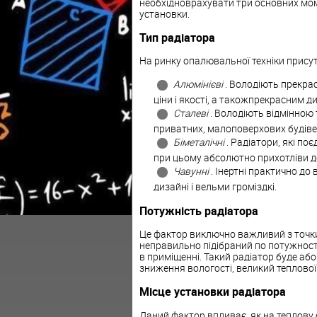
необхідноврахувати три основних моме
установки.
Тип радіатора
На ринку опалювальної техніки присут
Алюмінієві
. Володіють прекра
ціни і якості, а такожпрекрасним д
Сталеві
. Володіють відмінною
приватних, малоповерхових будіве
Біметалічні
. Радіатори, які поє
при цьому абсолютно прихотліви до
Чавунні
. Інертні практично до 
дизайні і вельми громіздкі.
Потужність радіатора
Це фактор виключно важливий з точки
неправильно підібраний по потужност
в приміщенні. Такий радіатор буде або
зниження вологості, великий теплової
Місце установки радіатора
Даний фактор впливає, як на теплову е