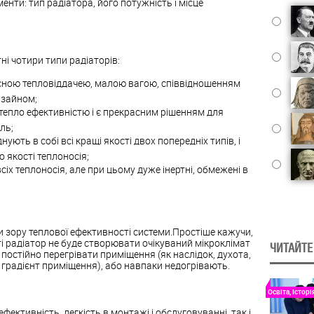
нти: тип радіатора, його потужність і місце
ні чотири типи радіаторів:
сною тепловіддачею, малою вагою, співвідношенням
изайном;
 тепло ефективністю і є прекрасним рішенням для
ль;
днують в собі всі кращі якості двох попередніх типів, і
 якості теплоносія;
всіх теплоносія, але при цьому дуже інертні, обмежені в
 зору теплової ефективності системи.Простіше кажучи,
і радіатор не буде створювати очікуваний мікроклімат
ЧИТАЙТЕ
 постійно перегрівати приміщення (як наслідок, духота,
 градієнт приміщення), або навпаки недогрівають.
Освіта, Історі
фективність, легкість в монтажі і обслуговуванні, так і