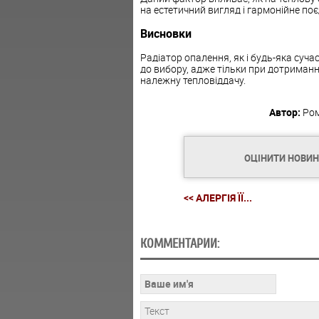
на естетичний вигляд і гармонійне поє
Висновки
Радіатор опалення, як і будь-яка суч
до вибору, адже тільки при дотриманні
належну тепловіддачу.
Автор:
Ро
ОЦІНИТИ НОВИ
<< АЛЕРГІЯ ЇЇ...
КОММЕНТАРИИ: