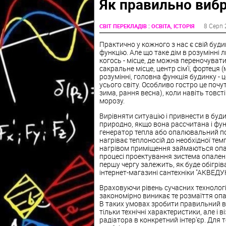
Як правильно вибр
:
8 Серп 
СВІТ ПЕРЕКЛАДІВ
ОСВІТА, ІСТОРІЯ
Практично у кожного з нас є свій буди
функцію. Але що таке дім в розумінні 
когось - місце, де можна переночувати
сакральне місце, центр сім'ї, фортеця
розумінні, головна функція будинку - 
усього світу. Особливо гостро це почут
зима, рання весна), коли навіть товст
морозу.
Вирівняти ситуацію і привнести в буд
природно, якщо вона рассчитана і фун
генератор тепла або опалювальний по
нагріває теплоносій до необхідної т
нагрівом приміщення займаються опал
процесі проектування зистема опаленн
першу чергу залежить, як буде обігрів
інтернет-магазині сантехніки "АКВЕДУК
Враховуючи рівень сучасних технологій
закономірно виникає те розмаїття опа
В таких умовах зробити правильний в
тільки технічні характеристики, але і
радіатора в конкретний інтер'єр. Для