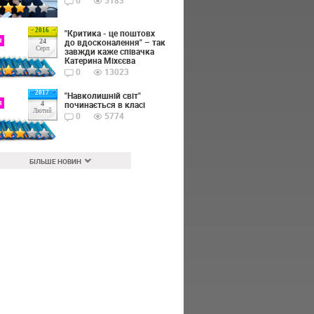
0
5183
2016
"Критика - це поштовх
я
до вдосконалення" – так
24
Серп
завжди каже співачка
Катерина Міхєєва
0
13023
2017
"Навколишній світ"
я
починається в класі
4
Лютий
0
5774
БІЛЬШЕ НОВИН