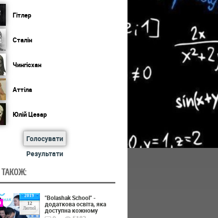
Гітлер
Сталін
Чингісхан
Аттіла
Юлій Цезар
Голосувати
Результати
 ТАКОЖ:
2019
"Bolashak School" -
я
додаткова освіта, яка
12
Лютий
доступна кожному