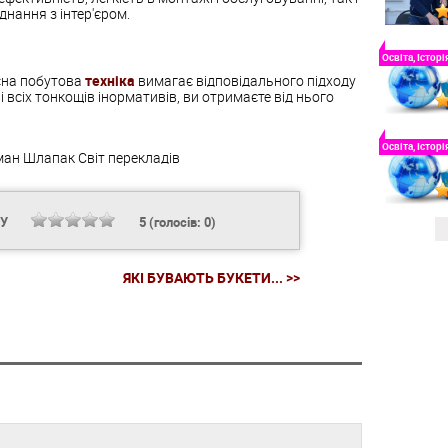
днання з інтер'єром.
Освіта, Історі
асна побутова
техніка
вимагає відповідального підходу
 всіх тонкощів інормативів, ви отримаєте від нього
Освіта, Історі
ман Шлапак
Світ перекладів
НУ
5
(голосів:
0
)
ЯКІ БУВАЮТЬ БУКЕТИ... >>