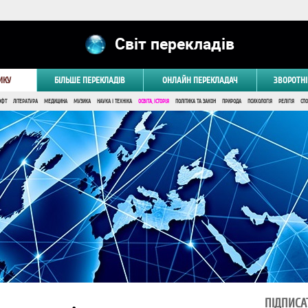
Світ перекладів
ИКУ
БІЛЬШЕ ПЕРЕКЛАДІВ
ОНЛАЙН ПЕРЕКЛАДАЧ
ЗВОРОТНІ
ОФТ
ЛІТЕРАТУРА
МЕДИЦИНА
МУЗИКА
НАУКА І ТЕХНІКА
ОСВІТА, ІСТОРІЯ
ПОЛІТИКА ТА ЗАКОН
ПРИРОДА
ПСИХОЛОГІЯ
РЕЛІГІЯ
СПО
ПІДПИСА