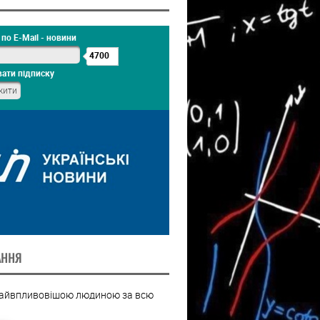
по E-Mail - новини
4700
ати підписку
АННЯ
найвпливовішою людиною за всю