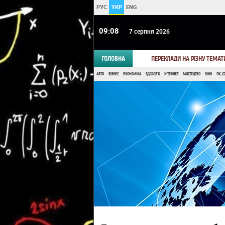
РУС
УКР
ENG
09:08
7 серпня 2026
ГОЛОВНА
ПЕРЕКЛАДИ НА РІЗНУ ТЕМАТ
АВТО
БІЗНЕС
ЕКОНОМІКА
ЗДОРОВ'Я
ІНТЕРНЕТ
МИСТЕЦТВО
КІНО
ПК, С