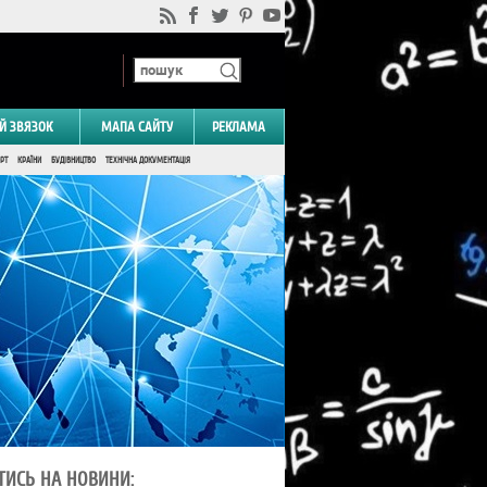
Й ЗВЯЗОК
МАПА САЙТУ
РЕКЛАМА
РТ
КРАЇНИ
БУДІВНИЦТВО
ТЕХНІЧНА ДОКУМЕНТАЦІЯ
ТИСЬ НА НОВИНИ: