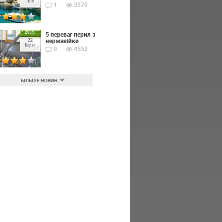
Лип
1
3570
2019
5 переваг перил з
нержавійки
22
Берез
0
4552
БІЛЬШЕ НОВИН