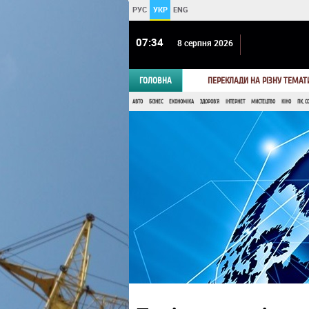
РУС
УКР
ENG
07 34
8 серпня 2026
ГОЛОВНА
ПЕРЕКЛАДИ НА РІЗНУ ТЕМАТ
АВТО
БІЗНЕС
ЕКОНОМІКА
ЗДОРОВ'Я
ІНТЕРНЕТ
МИСТЕЦТВО
КІНО
ПК, С