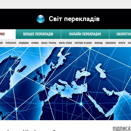
Світ перекладів
ИКУ
БІЛЬШЕ ПЕРЕКЛАДІВ
ОНЛАЙН ПЕРЕКЛАДАЧ
ЗВОРОТНІ
ОФТ
ЛІТЕРАТУРА
МЕДИЦИНА
МУЗИКА
НАУКА І ТЕХНІКА
ОСВІТА, ІСТОРІЯ
ПОЛІТИКА ТА ЗАКОН
ПРИРОДА
ПСИХОЛОГІЯ
РЕЛІГІЯ
СПО
ПІДПИСА