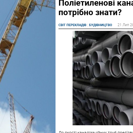
Поліетиленові кана
потрібно знати?
:
21 Лип 2
СВІТ ПЕРЕКЛАДІВ
БУДІВНИЦТВО
До якості каналізаційних труб пред'яв