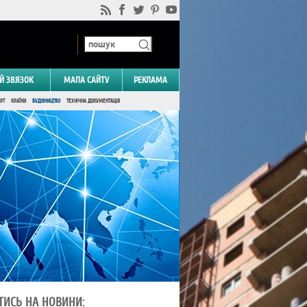
Й ЗВЯЗОК
МАПА САЙТУ
РЕКЛАМА
РТ
КРАЇНИ
БУДІВНИЦТВО
ТЕХНІЧНА ДОКУМЕНТАЦІЯ
ТИСЬ НА НОВИНИ: