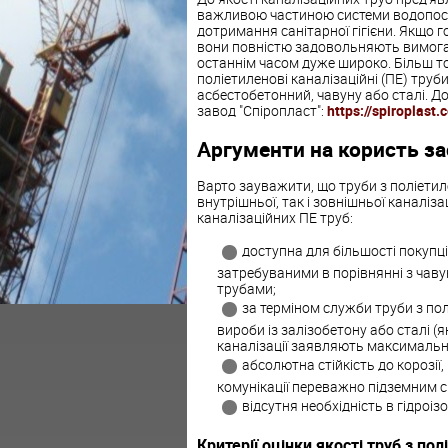
важливою частиною системи водопоста
дотримання санітарної гігієни. Якщо г
вони повністю задовольняють вимога
останнім часом дуже широко. Більш т
поліетиленові каналізаційні (ПЕ) труб
асбестобетонний, чавуну або сталі. До
завод "Спіропласт":
https://spiroplast.
Аргументи на користь за
Варто зауважити, що труби з поліетиле
внутрішньої, так і зовнішньої каналіза
каналізаційних ПЕ труб:
доступна для більшості покупці
затребуваними в порівнянні з чав
трубами;
за терміном служби труби з пол
вироби із залізобетону або сталі (
каналізації заявляють максимальни
абсолютна стійкість до корозії
комунікації переважно підземним 
відсутня необхідність в гідроіз
Критерії оцінки якості труб з пол