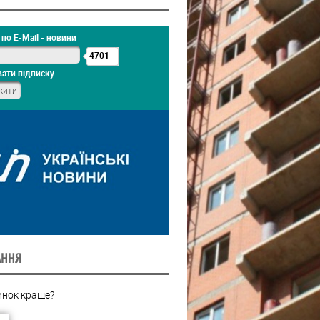
по E-Mail - новини
4701
ати підписку
АННЯ
инок краще?