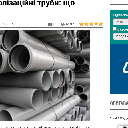
лізаційні труби: що
Підписка 
019
, 22:58
0
6192
Скасув
ОПИТУВ
Який буд
ляються досить високі вимоги, оскільки, будучи