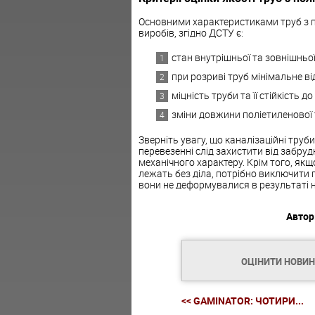
Основними характеристиками труб з п
виробів, згідно ДСТУ є:
стан внутрішньої та зовнішньої
при розриві труб мінімальне в
міцність труби та її стійкість 
зміни довжини поліетиленової 
Зверніть увагу, що каналізаційні труб
перевезенні слід захистити від забру
механічного характеру. Крім того, як
лежать без діла, потрібно виключити 
вони не деформувалися в результаті н
Автор
ОЦІНИТИ НОВИ
<< GAMINATOR: ЧОТИРИ...