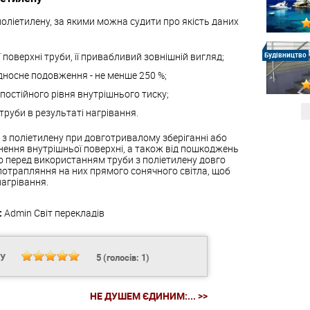
оліетилену, за якими можна судити про якість даних
 поверхні труби, її привабливий зовнішній вигляд;
Будівництво
ідносне подовження - не менше 250 %;
до постійного рівня внутрішнього тиску;
труби в результаті нагрівання.
и з поліетилену при довготривалому зберіганні або
днення внутрішньої поверхні, а також від пошкоджень
що перед використанням труби з поліетилену довго
потрапляння на них прямого сонячного світла, щоб
агрівання.
:
Admin
Світ перекладів
НУ
5
(голосів:
1
)
НЕ ДУШЕМ ЄДИНИМ:... >>