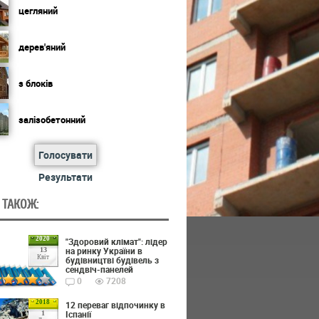
цегляний
дерев'яний
з блоків
залізобетонний
Голосувати
Результати
 ТАКОЖ:
2020
"Здоровий клімат": лідер
на ринку України в
13
Квіт
будівництві будівель з
сендвіч-панелей
0
7208
2018
12 переваг відпочинку в
Іспанії
1