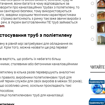
чання, вони багато в чому відповідальні за
оворити про каналізаційних трубах з поліетилену, то
м санітарної безпеки, тому використовуються
ого, завдяки хорошим технічним характеристикам
и стрімко витісняють з ринку такі вже звичні вироби з
 речі, в Україні виготовленням ПЕ труб займається
com
.
стосування труб з поліетилену
ну в рівній мірі затребувані для обладнання як
ції. Крім того, можна назвати ще ряд переваг
в вартість, що робить їх набагато більш
унними, сталевими або бетонними каналізаційними
ЧИТАЙТЕ
іетилену в кілька разів перевершують аналогічні
як правило, виробники поліетиленових труб для
й термін служби для своїх виробів в межах 50 років);
Будівництво
, що особливо цінно, оскільки прокладають такі
способом;
оляції поліетиленових труб для каналізації.
Будівництво
іетилену