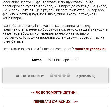
(особливо незручні), фантазувати й придумувати. Тобто,
власноруч притупляем природний інтерес до світу. Єдине цікаве,
що їм залишається - це віртуальний світ комп'ютерних ігор або
фільмів. А потім дивуємося, що дитина нічого не хоче, крім
комп'ютера".
І хоча багато вчителів намагаються розвивати дитячу
креативність, їм нелегко боротися з системою, та ще й знаходити
на це час в абсолютно перевантаженою навчальною
програмою. Тому дуже важлива роль у цьому процесі лягає на
плечі батьків.
Перекладено сервісом "Яндекс.Перекладач":
translate.yandex.ru
.
Автор:
Admin
Світ перекладів
ОЦІНИТИ НОВИНУ
5
(голосів:
0
)
<< ЯК ДОПОМОГТИ ДИТИНІ...
ПЕРЕВАГИ СУЧАСНИХ... >>