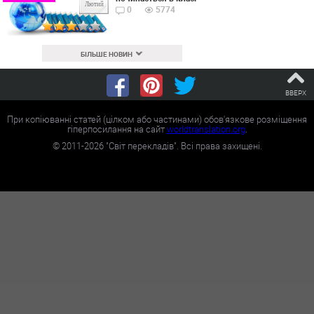
Лютий
0
5774
БІЛЬШЕ НОВИН
ВВЕРХ
При копіюванні статей (цілком або частинами) обов'язкове розміщення
гіперпосилання на сайт
worldtranslation.org
.
©
2011-2026
"Світ перекладів". Всі права захищені.