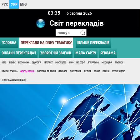
РУС
УКР
ENG
03:35
6 серпня 2026
Світ перекладів
ГОЛОВНА
ПЕРЕКЛАДИ НА РІЗНУ ТЕМАТИКУ
БІЛЬШЕ ПЕРЕКЛАДІВ
ОНЛАЙН ПЕРЕКЛАДАЧ
ЗВОРОТНІЙ ЗВЯЗОК
МАПА САЙТУ
РЕКЛАМА
АВТО
БІЗНЕС
ЕКОНОМІКА
ЗДОРОВ'Я
ІНТЕРНЕТ
МИСТЕЦТВО
КІНО
ПК, СОФТ
ЛІТЕРАТУРА
МЕДИЦИНА
МУЗИКА
НАУКА І ТЕХНІКА
ОСВІТА, ІСТОРІЯ
ПОЛІТИКА ТА ЗАКОН
ПРИРОДА
ПСИХОЛОГІЯ
РЕЛІГІЯ
СПОРТ
КРАЇНИ
БУДІВНИЦТВО
ТЕХНІЧНА ДОКУМЕНТАЦІЯ