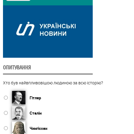
ОПИТУВАННЯ
Хто був найвпливовішою людиною за всю історію?
Гітлер
Сталін
Чингісхан