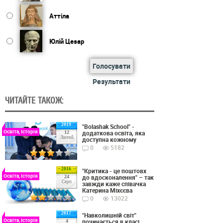
Аттіла
Юлій Цезар
Голосувати
Результати
ЧИТАЙТЕ ТАКОЖ:
2019
"Bolashak School" -
Освіта, Історія
додаткова освіта, яка
12
Лютий
доступна кожному
0
5182
2016
"Критика - це поштовх
Освіта, Історія
до вдосконалення" – так
24
Серп
завжди каже співачка
Катерина Міхєєва
0
13022
2017
"Навколишній світ"
Освіта, Історія
починається в класі
4