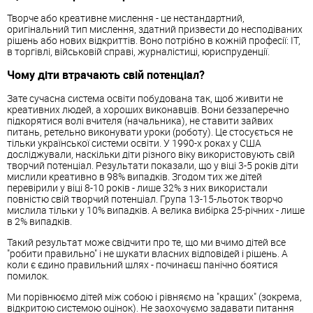
Творче або креативне мислення - це нестандартний,
оригінальний тип мислення, здатний призвести до несподіваних
рішень або нових відкриттів. Воно потрібно в кожній професії: ІТ,
в торгівлі, військовій справі, журналістиці, юриспруденції.
Чому діти втрачають свій потенціал?
Зате сучасна система освіти побудована так, щоб живити не
креативних людей, а хороших виконавців. Вони беззаперечно
підкорятися волі вчителя (начальника), не ставити зайвих
питань, ретельно виконувати уроки (роботу). Це стосується не
тільки української системи освіти. У 1990-х роках у США
досліджували, наскільки діти різного віку використовують свій
творчий потенціал. Результати показали, що у віці 3-5 років діти
мислили креативно в 98% випадків. Згодом тих же дітей
перевірили у віці 8-10 років - лише 32% з них використали
повністю свій творчий потенціал. Група 13-15-льоток творчо
мислила тільки у 10% випадків. А велика вибірка 25-річних - лише
в 2% випадків.
Такий результат може свідчити про те, що ми вчимо дітей все
"робити правильно" і не шукати власних відповідей і рішень. А
коли є єдино правильний шлях - починаєш панічно боятися
помилок.
Ми порівнюємо дітей між собою і рівняємо на "кращих" (зокрема,
відкритою системою оцінок). Не заохочуємо задавати питання