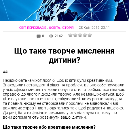
:
28 Квіт 2016
, 23:11
СВІТ ПЕРЕКЛАДІВ
ОСВІТА, ІСТОРІЯ
0
2142
Що таке творче мислення
дитини?
##
Нерідко батькам хотілося б, щоб їх діти були креативними.
Знаходили нестандартні рішення проблем, вільно себе почували
у всіх сферах мистецтв, мали почуття стилю і займалися цікавою
справою, до якого підходили творчо. Але не менш хочеться, щоб
діти слухали нас та вчителів, слідували чіткому розпорядку дня
та правил, нікому не створювали проблем, не відволікали від
важливих справ і навіть одягалися так, щоб радувати наше око.
До речі, багато фахівців рекомендують відвідувати , тому що
вони допомагають розвинути вашої дитини.
Що таке творче або креативне мислення?