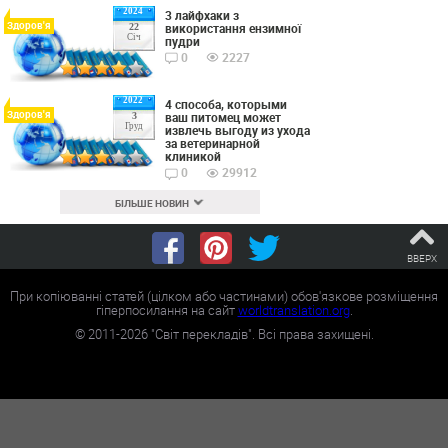
2024
3 лайфхаки з
Здоров'я
використання ензимної
22
Січ
пудри
0
2227
2022
4 способа, которыми
Здоров'я
ваш питомец может
3
Груд
извлечь выгоду из ухода
за ветеринарной
клиникой
0
29912
БІЛЬШЕ НОВИН
ВВЕРХ
При копіюванні статей (цілком або частинами) обов'язкове розміщення
гіперпосилання на сайт
worldtranslation.org
.
©
2011-2026
"Світ перекладів". Всі права захищені.