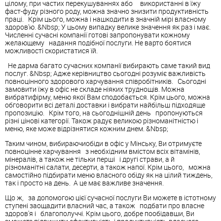
цілому, при частих перекушуваннях або використанні в їжу
фаст-фуду різного роду, можна значно знизити продуктивність
праці. Крім цього, можна і нашкодити в значній мірі власному
здоров'ю. &Nbsp; У цьому випадку велике значення як раз і має.
Численні сучасні компанії готові запропонувати кожному
желающему надання подібної послуги. Не варто боятися
можливості скористатися їй.
Не дарма багато сучасних компанії вибирають саме такий вид
послуг. &Nbsp; Адже керівництво сьогодні розуміє важливість
повноцінного здорового харчування співробітників. Сьогодні
замовити їжу в офіс не складе ніяких труднощів. Можна
вибратифірму, меню якої Вам сподобається. Крім цього, можна
обговорити всі деталі доставки і вибрати найбільш підходяще
пропозицію. Крім того, на сьогоднішній день пропонуються
різні цінові категорії. Також радує великою різноманітністю і
меню, яке може відрізнятися кожним днем. &Nbsp;
Таким чином, вибираючиобіди в офіс у Мінську, Ви отримуєте
повноцінне харчування з необхідним вмістом всіх вітамінів,
мінералів, а також не тільки перші і другі страви, а й
різноманітні салати, десерти, а також напої. Крім цього, можна
самостійно підбирати меню власного обіду як на цілий тиждень,
так і просто на день. А це має важливе значення.
Що ж, за допомогою цієї сучасної послуги Ви можете в істотному
ступені заощадити власний час, а також подбати про власне
здоров'я і благополуччі. Крім цього, добре пообідавши, Ви