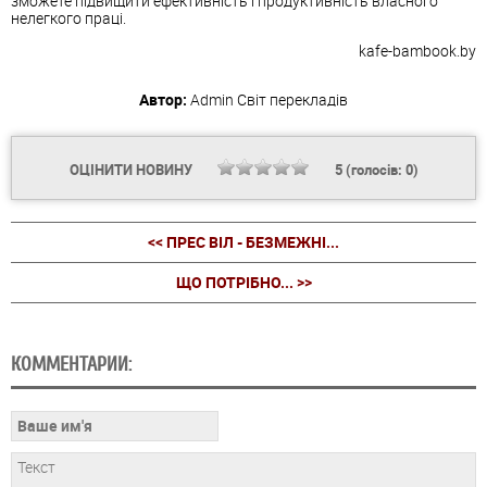
зможете підвищити ефективність і продуктивність власного
нелегкого праці.
kafe-bambook.by
Автор:
Admin
Світ перекладів
ОЦІНИТИ НОВИНУ
5
(голосів:
0
)
<< ПРЕС ВІЛ - БЕЗМЕЖНІ...
ЩО ПОТРІБНО... >>
КОММЕНТАРИИ: