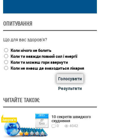
ОПИТУВАННЯ
Що для вас здоров'я?
Коли нічого не болить
Коли ти завжди повний сил і енергії
Коли ти можеш гори звернути
Коли не знаєш де знаходиться лікарня
Голосувати
Результати
ЧИТАЙТЕ ТАКОЖ:
2015
10 секретів швидкого
Здоров'я
схуднення
27
Груд
0
4042