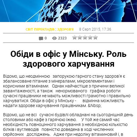
:
8 Серп 2015
, 17:36
СВІТ ПЕРЕКЛАДІВ
ЗДОРОВ'Я
0
2323
Обіди в офіс у Мінську. Роль
здорового харчування
Відомо, що неодмінною запорукою гарного стану здоров'я є
збалансоване пітание з мінералами, мікроелементами і
корисними вітамінами. Однак найчастіше з причини великої
завантаженості, а також ненормованого графіка роботи
сучасні працівники не мають можливості грамотно і правильно
харчуватися. Обіди в офіс у Мінську - відмінна можливість
надати здорове харчування працівникам. &Nbsp;
Відомо, що не всі сучасні будівлі обладнані на сьогоднішній день
столовими або кафе з гарячою їжею. У той же самий час
необхідність повноцінного харчування з необхідною кількістю
білків і вуглеводів повністю доведена в ході численних
серйозних досліджень. Адже при недоліку вітаминовий і, в