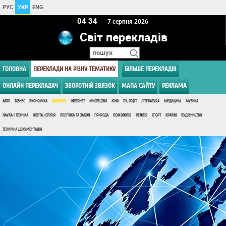
РУС
УКР
ENG
04 34
7 серпня 2026
Світ перекладів
ГОЛОВНА
ПЕРЕКЛАДИ НА РІЗНУ ТЕМАТИКУ
БІЛЬШЕ ПЕРЕКЛАДІВ
ОНЛАЙН ПЕРЕКЛАДАЧ
ЗВОРОТНІЙ ЗВЯЗОК
МАПА САЙТУ
РЕКЛАМА
АВТО
БІЗНЕС
ЕКОНОМІКА
ЗДОРОВ'Я
ІНТЕРНЕТ
МИСТЕЦТВО
КІНО
ПК, СОФТ
ЛІТЕРАТУРА
МЕДИЦИНА
МУЗИКА
НАУКА І ТЕХНІКА
ОСВІТА, ІСТОРІЯ
ПОЛІТИКА ТА ЗАКОН
ПРИРОДА
ПСИХОЛОГІЯ
РЕЛІГІЯ
СПОРТ
КРАЇНИ
БУДІВНИЦТВО
ТЕХНІЧНА ДОКУМЕНТАЦІЯ