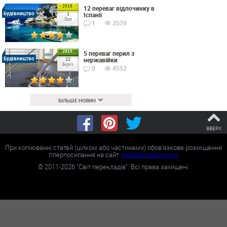
2018
12 переваг відпочинку в
Будівництво
Іспанії
1
Лип
1
3570
2019
5 переваг перил з
Будівництво
нержавійки
22
Берез
0
4552
БІЛЬШЕ НОВИН
ВВЕРХ
При копіюванні статей (цілком або частинами) обов'язкове розміщення
гіперпосилання на сайт
worldtranslation.org
.
©
2011-2026
"Світ перекладів". Всі права захищені.