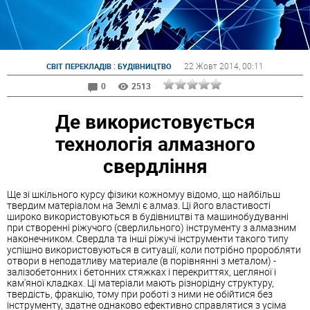
:
22 Жовт 2014
, 00:11
СВІТ ПЕРЕКЛАДІВ
БУДІВНИЦТВО
0
2513
Де використовується
технологія алмазного
свердління
Ще зі шкільного курсу фізики кожномуу відомо, що найбільш
твердим матеріалом на Землі є алмаз. Ці його властивості
широко використовуються в будівництві та машинобудуванні
при створенні ріжучого (сверлильного) інструменту з алмазним
наконечником. Свердла та інші ріжучі інструменти такого типу
успішно використовуються в ситуації, коли потрібно проробляти
отвори в неподатливу материале (в порівнянні з металом) -
залізобетонних і бетонних стяжках і перекриттях, цегляної і
кам'яної кладках. Ці матеріали мають різнорідну структуру,
твердість, фракцію, тому при роботі з ними не обійтися без
інструменту, здатне однаково ефективно справлятися з усіма