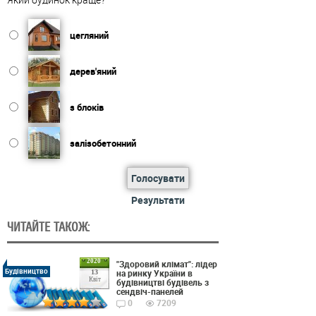
цегляний
дерев'яний
з блоків
залізобетонний
Голосувати
Результати
ЧИТАЙТЕ ТАКОЖ:
2020
"Здоровий клімат": лідер
Будівництво
на ринку України в
13
Квіт
будівництві будівель з
сендвіч-панелей
0
7209