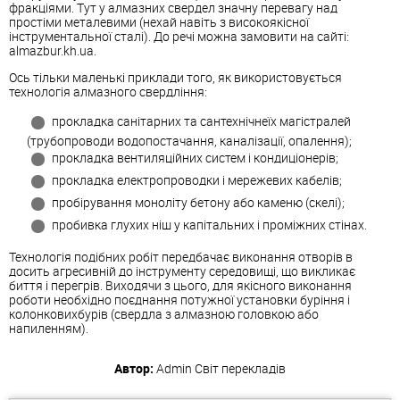
фракціями. Тут у алмазних свердел значну перевагу над
простіми металевими (нехай навіть з високоякісної
інструментальної сталі). До речі
можна замовити на сайті:
almazbur.kh.ua.
Ось тільки маленькі приклади того, як використовується
технологія алмазного свердління:
прокладка санітарних та сантехнічнеїх магістралей
(трубопроводи водопостачання, каналізації, опалення);
прокладка вентиляційних систем і кондиціонерів;
прокладка електропроводки і мережевих кабелів;
пробірування моноліту бетону або каменю (скелі);
пробивка глухих ніш у капітальних і проміжних стінах.
Технологія подібних робіт передбачає виконання отворів в
досить агресивній до інструменту середовищі, що викликає
биття і перегрів. Виходячи з цього, для якісного виконання
роботи необхідно поєднання потужної установки буріння і
колонковихбурів (свердла з алмазною головкою або
напиленням).
Автор:
Admin
Світ перекладів