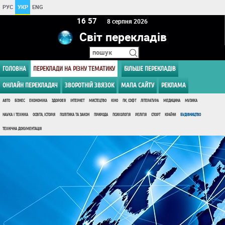
РУС
УКР
ENG
16 57
8 серпня 2026
Світ перекладів
ГОЛОВНА
ПЕРЕКЛАДИ НА РІЗНУ ТЕМАТИКУ
БІЛЬШЕ ПЕРЕКЛАДІВ
ОНЛАЙН ПЕРЕКЛАДАЧ
ЗВОРОТНІЙ ЗВЯЗОК
МАПА САЙТУ
РЕКЛАМА
АВТО
БІЗНЕС
ЕКОНОМІКА
ЗДОРОВ'Я
ІНТЕРНЕТ
МИСТЕЦТВО
КІНО
ПК, СОФТ
ЛІТЕРАТУРА
МЕДИЦИНА
МУЗИКА
НАУКА І ТЕХНІКА
ОСВІТА, ІСТОРІЯ
ПОЛІТИКА ТА ЗАКОН
ПРИРОДА
ПСИХОЛОГІЯ
РЕЛІГІЯ
СПОРТ
КРАЇНИ
БУДІВНИЦТВО
ТЕХНІЧНА ДОКУМЕНТАЦІЯ