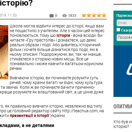
історію?
2019
, 11:53
Підписка 
0
1833
Школа могла відбити інтерес до історії, якщо вам
не пощастило з учителем. Але з часом цей інтерес
Скасув
поновлюється, тому що
історія
- вона всюди. Ви
читаєте «Гру престолів» і дізнаєтеся, що деякі
реальні образи і події. Або дивитесь історичний
фільм і хочете більше дізнатися про події, які в
ньому описані. Подорожуючи, ви, так чи інакше,
стикаєтеся з історією нових місць. Все це
пізнавально і може навчити багатьом корисним
речам.
Вивчаючи історію, ви починаєте розуміти суть
речей: чому країни багаті чи бідні, чому культура
ї та звичаї. Коли ж ви починаєте бачити причинно-
о краще розумієте як влаштований світ, а це цінне дуже
о, як правильно вивчати історію, незалежно від типу
ОПИТУВ
 про це головний редактор сайту http://teachua.com, на
ажити
презентації з історії
України.
Хто був 
рикладами, а не деталями
історію?