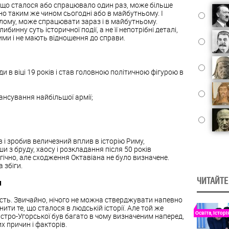
, що сталося або спрацювало один раз, може більше
но таким же чином сьогодні або в майбутньому. І
улому, може спрацювати зараз і в майбутньому.
инну суть історичної події, а не її непотрібні деталі,
ми і не мають відношення до справи.
 в віці 19 років і став головною політичною фігурою в
ансування найбільшої армії;
 і зробив величезний вплив в історію Риму,
и з бруду, хаосу і розкладання після 50 років
гічно, але сходження Октавіана не було визначене.
 збіги.
ЧИТАЙТЕ
м
ість. Звичайно, нічого не можна стверджувати напевно
ити те, що сталося в людській історії. Але той же
Освіта, Історі
встро-Угорської був багато в чому визначеним наперед,
х причин і факторів.