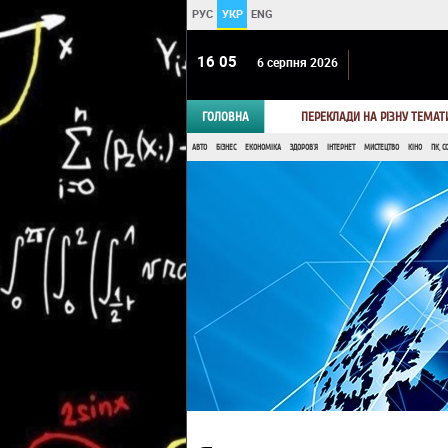
РУС
УКР
ENG
16:05
6 серпня 2026
ГОЛОВНА
ПЕРЕКЛАДИ НА РІЗНУ ТЕМАТ
АВТО
БІЗНЕС
ЕКОНОМІКА
ЗДОРОВ'Я
ІНТЕРНЕТ
МИСТЕЦТВО
КІНО
ПК, С