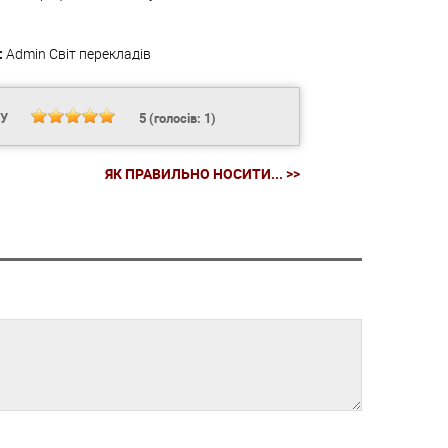
:
Admin
Світ перекладів
НУ
5
(голосів:
1
)
ЯК ПРАВИЛЬНО НОСИТИ... >>