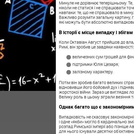
Минуле не дорівнює теперішньому. Те
ніколи не статися і не спрацювати точ
навпаки: те, що не спрацювало в мин
Важливо розуміти загальну картину, глиб
які можуть бути абсолютно випадкови
В історії є місце випадку і збігам
Коли Октавіан Август прийшов до влади
Римі, він зробив це завдяки наявності:
величезних сум грошей для фін
підтримки Юлія Цезаря;
залізному характеру.
Потім він зробив багато великих справ
відновивши його бойовий дух і піднявш
жорстокої війни. Зараз це виглядає ло
Велику роль в цьому зіграли везіння та
Однак багато що є закономірни
Випадковість не скасовує закономірн
і одне «якби» могло б кардинально змін
розпад Римської імперії або пізніше А
для нього існували десятки об'єктивни