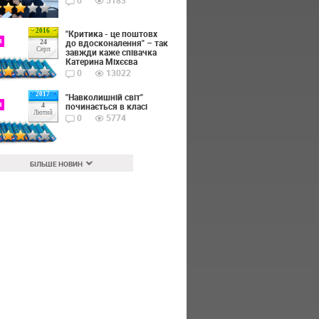
0
5183
2016
"Критика - це поштовх
я
до вдосконалення" – так
24
Серп
завжди каже співачка
Катерина Міхєєва
0
13022
2017
"Навколишній світ"
я
починається в класі
4
Лютий
0
5774
БІЛЬШЕ НОВИН