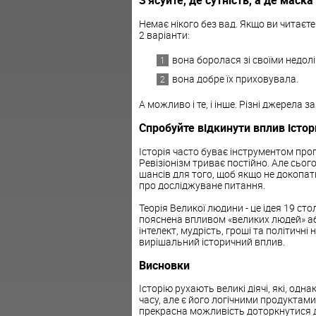
З'ясуйте, де сутність, а де маска
Немає нікого без вад. Якщо ви читаєте
2 варіанти:
вона боролася зі своїми недол
вона добре їх приховувала.
А можливо і те, і інше. Різні джерела
Спробуйте відкинути вплив істо
Історія часто буває інструментом проп
Ревізіонізм триває постійно. Але сього
шансів для того, щоб якщо не докопати
про досліджуване питання.
Теорія Великої людини - це ідея 19 сто
пояснена впливом «великих людей» або
інтелект, мудрість, гроші та політичн
вирішальний історичний вплив.
Висновки
Історію рухають великі діячі, які, од
часу, але є його логічними продуктами.
прекрасна можливість доторкнутися до 