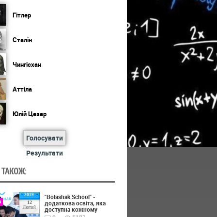
Гітлер
Сталін
Чингісхан
Аттіла
Юлій Цезар
Голосувати
Результати
 ТАКОЖ:
2019
"Bolashak School" -
я
додаткова освіта, яка
12
Лютий
доступна кожному