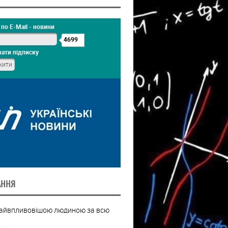
по E-Mail - новини
4699
ати підписку
АННЯ
найвпливовішою людиною за всю