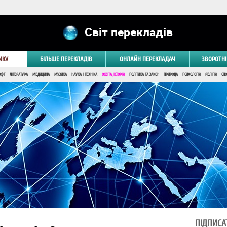
Світ перекладів
ИКУ
БІЛЬШЕ ПЕРЕКЛАДІВ
ОНЛАЙН ПЕРЕКЛАДАЧ
ЗВОРОТНІ
ОФТ
ЛІТЕРАТУРА
МЕДИЦИНА
МУЗИКА
НАУКА І ТЕХНІКА
ОСВІТА, ІСТОРІЯ
ПОЛІТИКА ТА ЗАКОН
ПРИРОДА
ПСИХОЛОГІЯ
РЕЛІГІЯ
СПО
ПІДПИСА