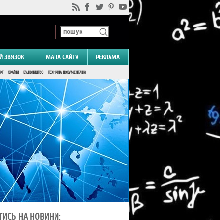
Й ЗВЯЗОК
МАПА САЙТУ
РЕКЛАМА
РТ
КРАЇНИ
БУДІВНИЦТВО
ТЕХНІЧНА ДОКУМЕНТАЦІЯ
ТИСЬ НА НОВИНИ: