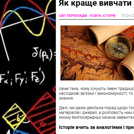
Як краще вивчати 
:
10 Січ 
СВІТ ПЕРЕКЛАДІВ
ОСВІТА, ІСТОРІЯ
саме така, чому існують певні традиці
наслідкові зв'язки і закономірності, т
знання.
Далі, ми дамо декілька порад щодо тог
матеріалів і джерел, а розповість нам
якому безпосередньо можна завант
Історія вчить за аналогіями і п