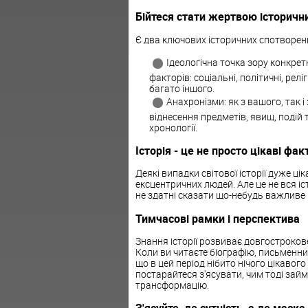
Бійтеся стати жертвою історичн
Є два ключових історичних спотворен
Ідеологічна точка зору конкрет
факторів: соціальні, політичні, рел
багато іншого.
Анахронізми: як з вашого, так і
віднесення предметів, явищ, подій 
хронології.
Історія - це не просто цікаві фак
Деякі випадки світової історії дуже ці
ексцентричних людей. Але це не вся іс
не здатні сказати що-небудь важливе 
Тимчасові рамки і перспектива
Знання історії розвиває довгостроков
Коли ви читаєте біографію, письменни
що в цей період нібито нічого цікавого
постарайтеся з'ясувати, чим тоді зай
трансформацію.