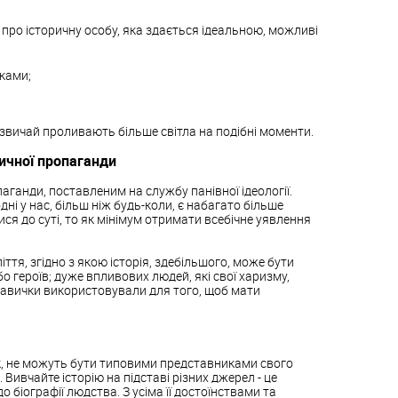
 про історичну особу, яка здається ідеальною, можливі
іками;
 зазвичай проливають більше світла на подібні моменти.
ричної пропаганди
аганди, поставленим на службу панівної ідеології.
дні у нас, більш ніж будь-коли, є набагато більше
ся до суті, то як мінімум отримати всебічне уявлення
ліття, згідно з якою історія, здебільшого, може бути
 героїв; дуже впливових людей, які свої харизму,
і навички використовували для того, щоб мати
нак, не можуть бути типовими представниками свого
 Вивчайте історію на підставі різних джерел - це
біографії людства. З усіма її достоїнствами та