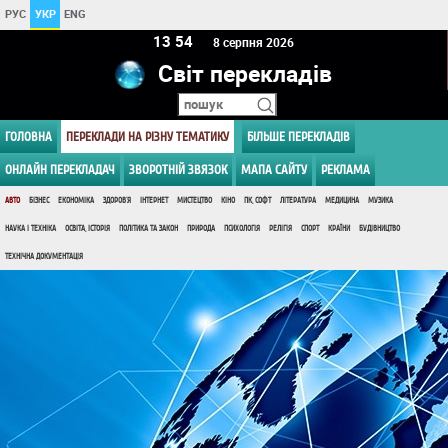
РУС
УКР
ENG
13:54
8 серпня 2026
Світ перекладів
ГОЛОВНА
ПЕРЕКЛАДИ НА РІЗНУ ТЕМАТИКУ
БІЛЬШЕ ПЕРЕКЛАДІВ
ОНЛАЙН ПЕРЕКЛАДАЧ
ЗВОРОТНІЙ ЗВЯЗОК
МАПА САЙТУ
РЕКЛАМА
АВТО
БІЗНЕС
ЕКОНОМІКА
ЗДОРОВ'Я
ІНТЕРНЕТ
МИСТЕЦТВО
КІНО
ПК, СОФТ
ЛІТЕРАТУРА
МЕДИЦИНА
МУЗИКА
НАУКА І ТЕХНІКА
ОСВІТА, ІСТОРІЯ
ПОЛІТИКА ТА ЗАКОН
ПРИРОДА
ПСИХОЛОГІЯ
РЕЛІГІЯ
СПОРТ
КРАЇНИ
БУДІВНИЦТВО
ТЕХНІЧНА ДОКУМЕНТАЦІЯ