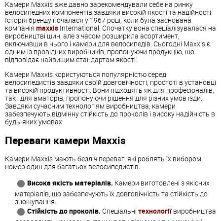
Камери Maxxis вже давно зарекомендували себе на ринку
велосипедних компонентів завдяки високій якості та надійності.
Історія бренду почалася у 1967 році, коли була заснована
компанія
maxxis
International. Спочатку вона спеціалізувалася на
виробництві шин, але з часом розширила асортимент,
включивши в нього і камери для велосипедів. Сьогодні Maxxis є
одним із провідних виробників, пропонуючи продукцію, що
відповідає найвищим стандартам якості.
Камери Maxxis користуються популярністю серед
велосипедистів завдяки своїй довговічності, простоті в установці
та високій продуктивності. Вони підходять як для професіоналів,
так і для аматорів, пропонуючи рішення для різних умов їзди.
Завдяки сучасним технологіям виробництва, камери
забезпечують відмінну стійкість до проколів і високу надійність в
будь-яких умовах.
Переваги камери Maxxis
Камери Maxxis мають безліч переваг, які роблять їх вибором
номер один для багатьох велосипедистів:
Висока якість матеріалів.
Камери виготовлені з якісних
матеріалів, що забезпечують їх довговічність та стійкість до
зношування.
Стійкість до проколів.
Спеціальні
технології
виробництва