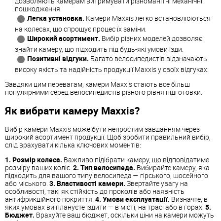
дозволяють камерам витримувати різноманітні механічні
пошкодження.
Легка установка.
Камери Maxxis легко встановлюються
на колесах, що спрощує процес їх заміни.
Широкий асортимент.
Вибір різних моделей дозволяє
знайти камеру, що підходить під будь-які умови їзди.
Позитивні відгуки.
Багато велосипедистів відзначають
високу якість та надійність продукції Maxxis у своїх відгуках.
Завдяки цим перевагам, камери Maxxis стають все більш
популярними серед велосипедистів різного рівня підготовки.
Як вибрати камеру Maxxis?
Вибір камери Maxxis може бути непростим завданням через
широкий асортимент продукції. Щоб зробити правильний вибір,
слід врахувати кілька ключових моментів:
1. Розмір колеса.
Важливо підібрати камеру, що відповідатиме
розміру ваших коліс.
2. Тип велосипеда.
Вибирайте камеру, яка
підходить для вашого типу велосипеда — гірського, шосейного
або міського.
3. Властивості камери.
Звертайте увагу на
особливості, такі як стійкість до проколів або наявність
антифрикційного покриття.
4. Умови експлуатації.
Визначте, в
яких умовах ви плануєте їздити — в місті, на трасі або в горах.
5.
Бюджет.
Врахуйте ваш бюджет, оскільки ціни на камери можуть