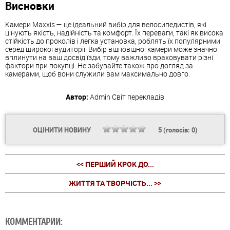
Висновки
Камери Maxxis — це ідеальний вибір для велосипедистів, які
цінують якість, надійність та комфорт. Їх переваги, такі як висока
стійкість до проколів і легка установка, роблять їх популярними
серед широкої аудиторії. Вибір відповідної камери може значно
вплинути на ваш досвід їзди, тому важливо враховувати різні
фактори при покупці. Не забувайте також про догляд за
камерами, щоб вони служили вам максимально довго.
Автор:
Admin
Світ перекладів
ОЦІНИТИ НОВИНУ
5
(голосів:
0
)
<< ПЕРШИЙ КРОК ДО...
ЖИТТЯ ТА ТВОРЧІСТЬ... >>
КОММЕНТАРИИ: