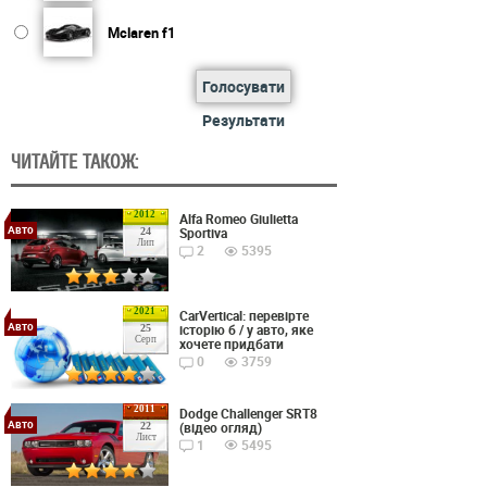
Mclaren f1
Голосувати
Результати
ЧИТАЙТЕ ТАКОЖ:
2012
Alfa Romeo Giulietta
Авто
Sportiva
24
Лип
2
5395
2021
CarVertical: перевірте
Авто
історію б / у авто, яке
25
Серп
хочете придбати
0
3759
2011
Dodge Challenger SRT8
Авто
(відео огляд)
22
Лист
1
5495