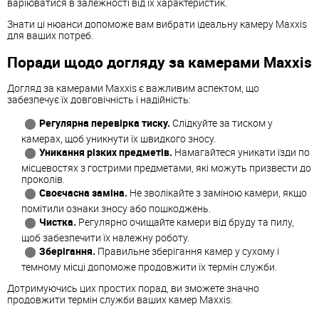
варіюватися в залежності від їх характеристик.
Знати ці нюанси допоможе вам вибрати ідеальну камеру Maxxis
для ваших потреб.
Поради щодо догляду за камерами Maxxis
Догляд за камерами Maxxis є важливим аспектом, що
забезпечує їх довговічність і надійність:
Регулярна перевірка тиску.
Слідкуйте за тиском у
камерах, щоб уникнути їх швидкого зносу.
Уникання різких предметів.
Намагайтеся уникати їзди по
місцевостях з гострими предметами, які можуть призвести до
проколів.
Своєчасна заміна.
Не зволікайте з заміною камери, якщо
помітили ознаки зносу або пошкоджень.
Чистка.
Регулярно очищайте камери від бруду та пилу,
щоб забезпечити їх належну роботу.
Зберігання.
Правильне зберігання камер у сухому і
темному місці допоможе продовжити їх термін служби.
Дотримуючись цих простих порад, ви зможете значно
продовжити термін служби ваших камер Maxxis.