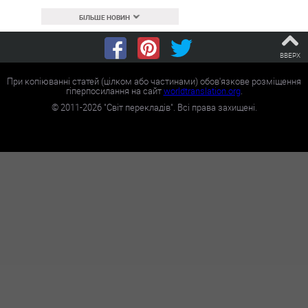
БІЛЬШЕ НОВИН
ВВЕРХ
При копіюванні статей (цілком або частинами) обов'язкове розміщення
гіперпосилання на сайт
worldtranslation.org
.
©
2011-2026
"Світ перекладів". Всі права захищені.