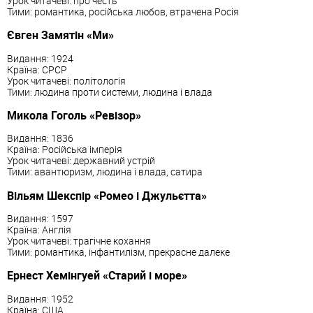
Урок читачеві: про честь
Тими: романтика, російська любов, втрачена Росія
Євген Замятін «Ми»
Видання: 1924
Країна: СРСР
Урок читачеві: політологія
Тими: людина проти системи, людина і влада
Микола Гоголь «Ревізор»
Видання: 1836
Країна: Російська імперія
Урок читачеві: державний устрій
Тими: авантюризм, людина і влада, сатира
Вільям Шекспір ​​«Ромео і Джульєтта»
Видання: 1597
Країна: Англія
Урок читачеві: трагічне кохання
Тими: романтика, інфантилізм, прекрасне далеке
Ернест Хемінгуей «Старий і море»
Видання: 1952
Країна: США