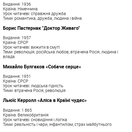
Видання: 1936
Країна: Німеччина
Урок читачеві: справжня дружба
Тими: романтика, дружба, людина і війна
Борис Пастернак "Доктор Живаго"
Видання: 1957
Країна: СРСР
Урок читачеві: вижити в смуті
Теми: революція, російська любов, втрачена Росія, людина і
влада
Михайло Булгаков «Собаче серце»
Видання: 1951
Країна: СРСР
Урок читачеві: людська гідність
Тими: втрачена Росія, революція
Льюїс Керролл «Аліса в Країні чудес»
Видання: 1 865
Країна: Великобританія
Урок читачеві: сновидіння і логіка
Тими: реальність і чари, інфантилізм, страх майбутнього