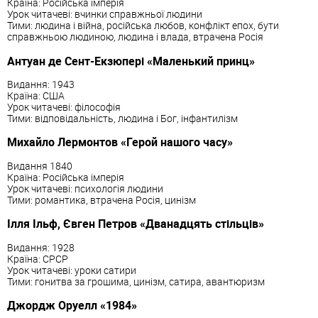
Країна: Російська імперія
Урок читачеві: вчинки справжньої людини
Тими: людина і війна, російська любов, конфлікт епох, бути
справжньою людиною, людина і влада, втрачена Росія
Антуан де Сент-Екзюпері «Маленький принц»
Видання: 1943
Країна: США
Урок читачеві: філософія
Тими: відповідальність, людина і Бог, інфантилізм
Михайло Лермонтов «Герой нашого часу»
Видання 1840
Країна: Російська імперія
Урок читачеві: психологія людини
Тими: романтика, втрачена Росія, цинізм
Ілля Ільф, Євген Петров «Дванадцять стільців»
Видання: 1928
Країна: СРСР
Урок читачеві: уроки сатири
Тими: гонитва за грошима, цинізм, сатира, авантюризм
Джордж Оруелл «1984»