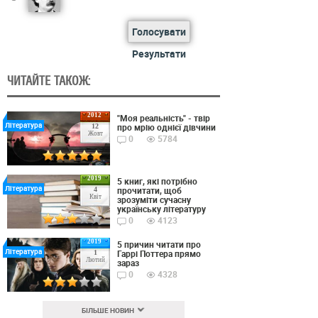
Голосувати
Результати
ЧИТАЙТЕ ТАКОЖ:
2012
"Моя реальність" - твір
Література
про мрію однієї дівчини
12
Жовт
0
5784
2019
5 книг, які потрібно
Література
прочитати, щоб
4
Квіт
зрозуміти сучасну
українську літературу
0
4123
2019
5 причин читати про
Література
Гаррі Поттера прямо
1
Лютий
зараз
0
4328
БІЛЬШЕ НОВИН