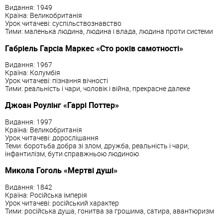
Видання: 1949
Країна: Великобританія
Урок читачеві: суспільствознавство
Тими: маленька людина, людина і влада, людина проти системи
Габріель Гарсіа Маркес «Сто років самотності»
Видання: 1967
Країна: Колумбія
Урок читачеві: пізнання вічності
Тими: реальність і чари, чоловік і війна, прекрасне далеке
Джоан Роулінг «Гаррі Поттер»
Видання: 1997
Країна: Великобританія
Урок читачеві: дорослішання
Теми: боротьба добра зі злом, дружба, реальність і чари,
інфантилізм, бути справжньою людиною
Микола Гоголь «Мертві душі»
Видання: 1842
Країна: Російська імперія
Урок читачеві: російський характер
Тими: російська душа, гонитва за грошима, сатира, авантюризм