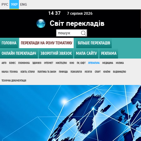
РУС
УКР
ENG
14:37
7 серпня 2026
Світ перекладів
ГОЛОВНА
ПЕРЕКЛАДИ НА РІЗНУ ТЕМАТИКУ
БІЛЬШЕ ПЕРЕКЛАДІВ
ОНЛАЙН ПЕРЕКЛАДАЧ
ЗВОРОТНІЙ ЗВЯЗОК
МАПА САЙТУ
РЕКЛАМА
АВТО
БІЗНЕС
ЕКОНОМІКА
ЗДОРОВ'Я
ІНТЕРНЕТ
МИСТЕЦТВО
КІНО
ПК, СОФТ
ЛІТЕРАТУРА
МЕДИЦИНА
МУЗИКА
НАУКА І ТЕХНІКА
ОСВІТА, ІСТОРІЯ
ПОЛІТИКА ТА ЗАКОН
ПРИРОДА
ПСИХОЛОГІЯ
РЕЛІГІЯ
СПОРТ
КРАЇНИ
БУДІВНИЦТВО
ТЕХНІЧНА ДОКУМЕНТАЦІЯ