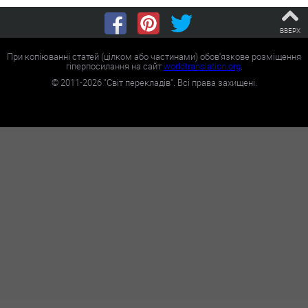
ВВЕРХ
При копіюванні статей (цілком або частинами) обов'язкове розміщення
гіперпосилання на сайт
worldtranslation.org
.
©
2011-2026
"Світ перекладів". Всі права захищені.