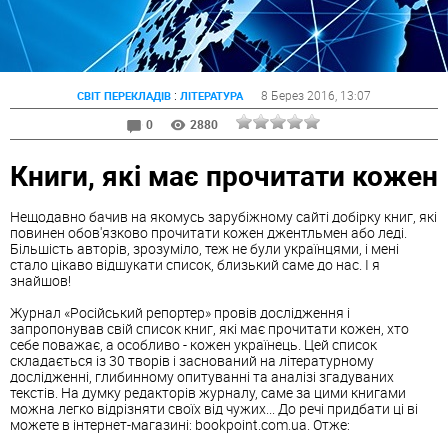
:
8 Берез 2016
, 13:07
СВІТ ПЕРЕКЛАДІВ
ЛІТЕРАТУРА
0
2880
Книги, які має прочитати кожен
Нещодавно бачив на якомусь зарубіжному сайті добірку книг, які
повинен обов'язково прочитати кожен джентльмен або леді.
Більшість авторів, зрозуміло, теж не були українцями, і мені
стало цікаво відшукати список, близький саме до нас. І я
знайшов!
Журнал «Російський репортер» провів дослідження і
запропонував свій список книг, які має прочитати кожен, хто
себе поважає, а особливо - кожен українець. Цей список
складається із 30 творів і заснований на літературному
дослідженні, глибинному опитуванні та аналізі згадуваних
текстів. На думку редакторів журналу, саме за цими книгами
можна легко відрізняти своїх від чужих... До речі придбати ці ві
можете в інтернет-магазині: bookpoint.com.ua. Отже: