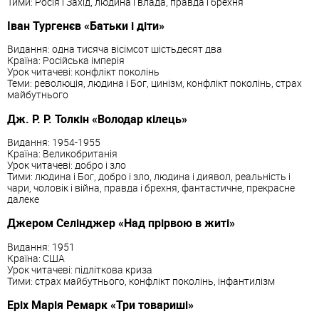
Тими: Росія і Захід, людина і влада, правда і брехня
Іван Тургенєв «Батьки і діти»
Видання: одна тисяча вісімсот шістьдесят два
Країна: Російська імперія
Урок читачеві: конфлікт поколінь
Теми: революція, людина і Бог, цинізм, конфлікт поколінь, страх
майбутнього
Дж. Р. Р. Толкін «Володар кілець»
Видання: 1954-1955
Країна: Великобританія
Урок читачеві: добро і зло
Тими: людина і Бог, добро і зло, людина і диявол, реальність і
чари, чоловік і війна, правда і брехня, фантастичне, прекрасне
далеке
Джером Селінджер «Над прірвою в житі»
Видання: 1951
Країна: США
Урок читачеві: підліткова криза
Тими: страх майбутнього, конфлікт поколінь, інфантилізм
Еріх Марія Ремарк «Три товариші»