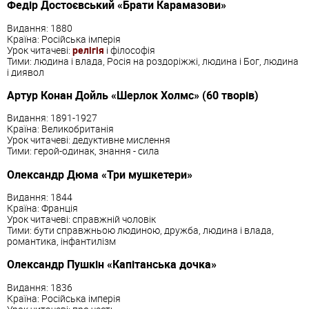
Федір Достоєвський «Брати Карамазови»
Видання: 1880
Країна: Російська імперія
Урок читачеві:
релігія
і філософія
Тими: людина і влада, Росія на роздоріжжі, людина і Бог, людина
і диявол
Артур Конан Дойль «Шерлок Холмс» (60 творів)
Видання: 1891-1927
Країна: Великобританія
Урок читачеві: дедуктивне мислення
Тими: герой-одинак, знання - сила
Олександр Дюма «Три мушкетери»
Видання: 1844
Країна: Франція
Урок читачеві: справжній чоловік
Тими: бути справжньою людиною, дружба, людина і влада,
романтика, інфантилізм
Олександр Пушкін «Капітанська дочка»
Видання: 1836
Країна: Російська імперія