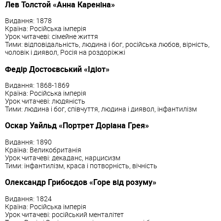
Лев Толстой «Анна Кареніна»
Видання: 1878
Країна: Російська імперія
Урок читачеві: сімейне життя
Тими: відповідальність, людина і бог, російська любов, вірність,
чоловік і диявол, Росія на роздоріжжі
Федір Достоєвський «Ідіот»
Видання: 1868-1869
Країна: Російська імперія
Урок читачеві: людяність
Тими: людина і бог, співчуття, людина і диявол, інфантилізм
Оскар Уайльд «Портрет Доріана Грея»
Видання: 1890
Країна: Великобританія
Урок читачеві: декаданс, нарцисизм
Тими: інфантилізм, краса і потворність, вічність
Олександр Грибоєдов «Горе від розуму»
Видання: 1824
Країна: Російська імперія
Урок читачеві: російський менталітет