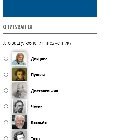
ОПИТУВАННЯ
Хто ваш улюблений письменник?
Донцова
Пушкін
Достоєвський
Чехов
Коельйо
Твен