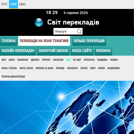
РУС
УКР
ENG
18 29
6 серпня 2026
Світ перекладів
ГОЛОВНА
ПЕРЕКЛАДИ НА РІЗНУ ТЕМАТИКУ
БІЛЬШЕ ПЕРЕКЛАДІВ
ОНЛАЙН ПЕРЕКЛАДАЧ
ЗВОРОТНІЙ ЗВЯЗОК
МАПА САЙТУ
РЕКЛАМА
АВТО
БІЗНЕС
ЕКОНОМІКА
ЗДОРОВ'Я
ІНТЕРНЕТ
МИСТЕЦТВО
КІНО
ПК, СОФТ
ЛІТЕРАТУРА
МЕДИЦИНА
МУЗИКА
НАУКА І ТЕХНІКА
ОСВІТА, ІСТОРІЯ
ПОЛІТИКА ТА ЗАКОН
ПРИРОДА
ПСИХОЛОГІЯ
РЕЛІГІЯ
СПОРТ
КРАЇНИ
БУДІВНИЦТВО
ТЕХНІЧНА ДОКУМЕНТАЦІЯ