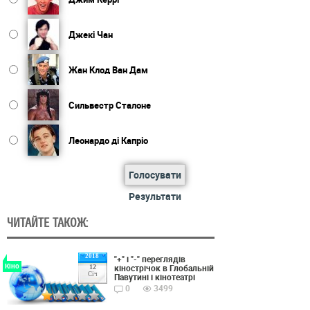
Джекі Чан
Жан Клод Ван Дам
Сильвестр Сталоне
Леонардо ді Капріо
Голосувати
Результати
ЧИТАЙТЕ ТАКОЖ:
2018
"+" і "-" переглядів
Кіно
кінострічок в Глобальній
12
Січ
Павутині і кінотеатрі
0
3499