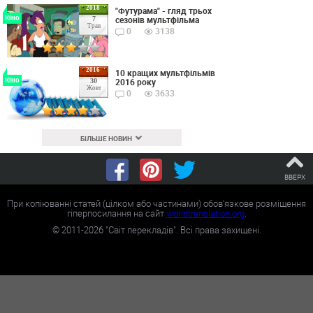
2018
"Футурама" - гляд трьох
Кіно
сезонів мультфільма
7
Трав
0
3138
2016
10 кращих мультфільмів
Кіно
2016 року
30
Жовт
0
3633
БІЛЬШЕ НОВИН
ВВЕРХ
При копіюванні статей (цілком або частинами) обов'язкове розміщення
гіперпосилання на сайт
worldtranslation.org
.
©
2011-2026
"Світ перекладів". Всі права захищені.