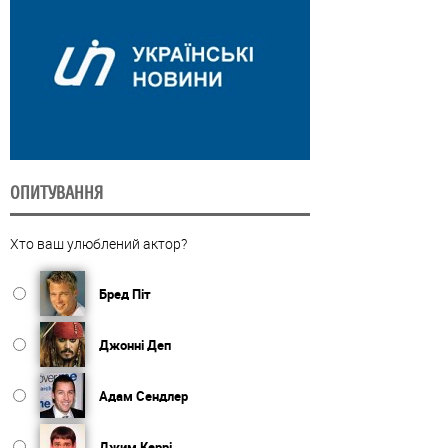
ОПИТУВАННЯ
Хто ваш улюблений актор?
Бред Піт
Джонні Деп
Адам Сендлер
Джим Керрі