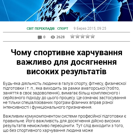
:
9 Берез 2015
, 09:25
СВІТ ПЕРЕКЛАДІВ
СПОРТ
0
2628
Чому спортивне харчування
важливо для досягнення
високих результатів
Будь-яка діяльність людини в галузі спорту, фітнесу, физическої
підготовки і т. п., яка виходить за рамки аматорської (тобто,
заняття в своє задоволення), вимагає більш комплексного і
серйозного підходу до цього процесу. Це означає застосування
не тільки спеціалізованих програм фізичних вправ різної
інтенсивності і функціонального призначення.
Важливим комукомпонентом системи професійної підготовки є
правильне. Його важливість для досягнення дійсно високих
результатів неможливо переоцінити. Тут слід виходити з того,
що без спортивного харчування людина може