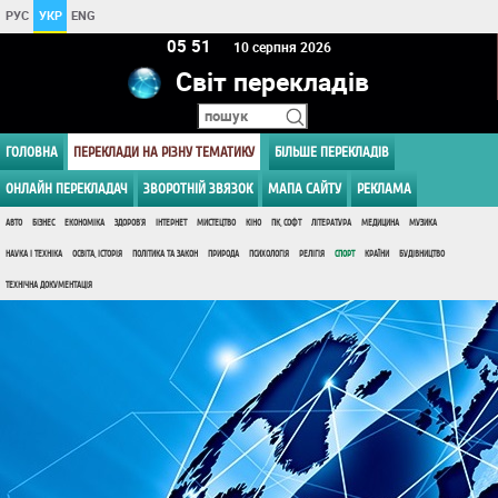
РУС
УКР
ENG
05:51
10 серпня 2026
Світ перекладів
ГОЛОВНА
ПЕРЕКЛАДИ НА РІЗНУ ТЕМАТИКУ
БІЛЬШЕ ПЕРЕКЛАДІВ
ОНЛАЙН ПЕРЕКЛАДАЧ
ЗВОРОТНІЙ ЗВЯЗОК
МАПА САЙТУ
РЕКЛАМА
АВТО
БІЗНЕС
ЕКОНОМІКА
ЗДОРОВ'Я
ІНТЕРНЕТ
МИСТЕЦТВО
КІНО
ПК, СОФТ
ЛІТЕРАТУРА
МЕДИЦИНА
МУЗИКА
НАУКА І ТЕХНІКА
ОСВІТА, ІСТОРІЯ
ПОЛІТИКА ТА ЗАКОН
ПРИРОДА
ПСИХОЛОГІЯ
РЕЛІГІЯ
СПОРТ
КРАЇНИ
БУДІВНИЦТВО
ТЕХНІЧНА ДОКУМЕНТАЦІЯ