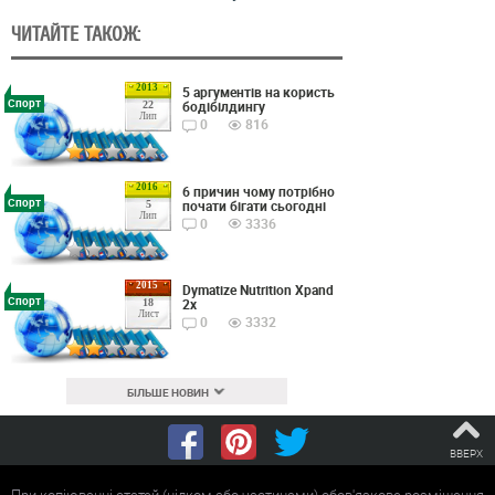
ЧИТАЙТЕ ТАКОЖ:
2013
5 аргументів на користь
Спорт
бодібілдингу
22
Лип
0
816
2016
6 причин чому потрібно
Спорт
почати бігати сьогодні
5
Лип
0
3336
2015
Dymatize Nutrition Xpand
Спорт
2x
18
Лист
0
3332
БІЛЬШЕ НОВИН
ВВЕРХ
При копіюванні статей (цілком або частинами) обов'язкове розміщення