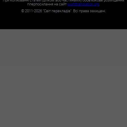
гіперпосилання на сайт
worldtranslation.org
.
©
2011-2026
"Світ перекладів". Всі права захищені.