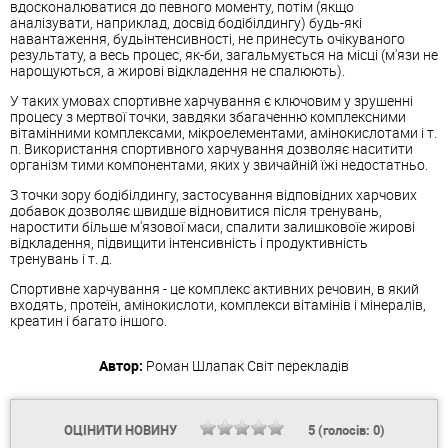
вдосконалюватися до певного моменту, потім (якщо
аналізувати, наприклад, досвід бодібілдингу) будь-які
навантаження, будьінтенсивності, не принесуть очікуваного
результату, а весь процес, як-би, загальмується на місці (м'язи не
нарощуються, а жирові відкладення не спалюють).
У таких умовах спортивне харчування є ключовим у зрушенні
процесу з мертвої точки, завдяки збагаченню комплексними
вітамінними комплексами, мікроелементами, амінокислотами і т.
п. Використання спортивного харчування дозволяє наситити
організм тими компонентами, яких у звичайній їжі недостатньо.
З точки зору бодібілдингу, застосування відповідних харчових
добавок дозволяє швидше відновитися після тренувань,
наростити більше м'язової маси, спалити залишковоїе жирові
відкладення, підвищити інтенсивність і продуктивність
тренувань і т. д.
Спортивне харчування - це комплекс активних речовин, в який
входять, протеїн, амінокислоти, комплекси вітамінів і мінералів,
креатин і багато іншого.
Автор:
Роман Шлапак
Світ перекладів
ОЦІНИТИ НОВИНУ
5
(голосів:
0
)