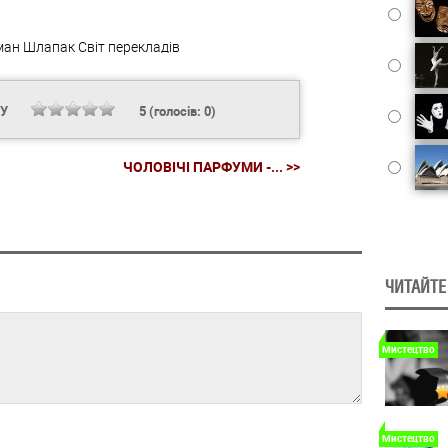
ман Шлапак
Світ перекладів
НУ
5
(голосів:
0
)
ЧОЛОВІЧІ ПАРФУМИ -... >>
ЧИТАЙТЕ
Мистецтво
Мистецтво