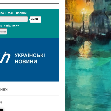
по E-Mail - новини
4700
ати підписку
АННЯ
?