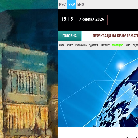
РУС
УКР
ENG
15 15
7 серпня 2026
ГОЛОВНА
ПЕРЕКЛАДИ НА РІЗНУ ТЕМАТ
АВТО
БІЗНЕС
ЕКОНОМІКА
ЗДОРОВ'Я
ІНТЕРНЕТ
МИСТЕЦТВО
КІНО
ПК, С