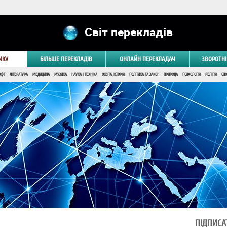
Світ перекладів
ИКУ
БІЛЬШЕ ПЕРЕКЛАДІВ
ОНЛАЙН ПЕРЕКЛАДАЧ
ЗВОРОТНІ
ОФТ
ЛІТЕРАТУРА
МЕДИЦИНА
МУЗИКА
НАУКА І ТЕХНІКА
ОСВІТА, ІСТОРІЯ
ПОЛІТИКА ТА ЗАКОН
ПРИРОДА
ПСИХОЛОГІЯ
РЕЛІГІЯ
СПО
ПІДПИСА