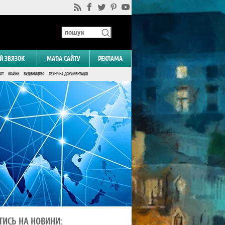
Й ЗВЯЗОК
МАПА САЙТУ
РЕКЛАМА
РТ
КРАЇНИ
БУДІВНИЦТВО
ТЕХНІЧНА ДОКУМЕНТАЦІЯ
ТИСЬ НА НОВИНИ: