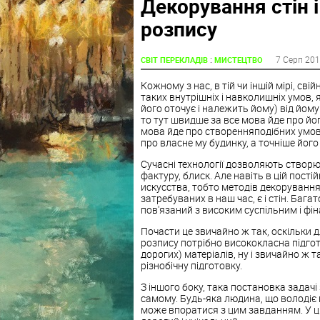
Декорування стін 
розпису
:
7 Серп 20
СВІТ ПЕРЕКЛАДІВ
МИСТЕЦТВО
Кожному з нас, в тій чи іншій мірі, сві
таких внутрішніх і навколишніх умов, я
його оточує і належить йому) від йом
то тут швидше за все мова йде про йог
мова йде про створенняподібних умов 
про власне му будинку, а точніше йог
Сучасні технології дозволяють створюв
фактуру, блиск. Але навіть в цій пост
искусства, тобто методів декорування 
затребуваних в наш час, є і стін. Баг
пов'язаний з високим суспільним і фі
Почасти це звичайно ж так, оскільки
розпису потрібно висококласна підготов
дорогих) матеріалів, ну і звичайно ж т
різнобічну підготовку.
З іншого боку, така постановка задач
самому. Будь-яка людина, що володіє
може впоратися з цим завданням. У ц