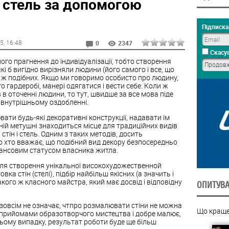
і стель за допомогою
Підписка 
15
, 16:48
0
2347
Скасув
йного прагнення до індивідуалізації, тобто створення
кі б вигідно вирізняли людини (його самого і все, що
у ж подібних. Якщо ми говоримо особисто про людину,
о гардеробі, манері одягатися і вести себе. Коли ж
в оточенні людини, то тут, швидше за все мова піде
о внутрішньому оздобленні.
ати будь-які декоративні конструкції, надавати їм
ійній метушні знаходиться місце для традиційних видів
стін і стель. Одним з таких методів, досить
ато хто вважає, що подібний вид декору безпосередньо
нансовим статусом власника житла.
 для створення унікальної високохудожественной
ка стін (стелі), підбір найбільш якісних (а значить і
акого ж класного майстра, який має досвід і відповідну
ОПИТУВ
і зовсім не означає, чтпро розмалювати стіни не можна
Що краще
 прийомами образотворчого мистецтва і добре малює,
ьому випадку, результат роботи буде ще більш