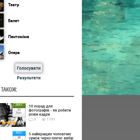
Театр
Балет
Пантоміма
Опера
Голосувати
Результати
 ТАКОЖ:
2013
10 порад для
фотографів - як робити
15
Квіт
різки кадри
0
1191
2025
5 найкращих чоловічих
сумок через плече: вибір
26