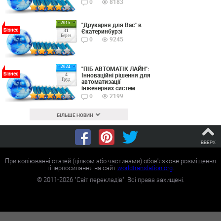
0
8183
2015
"Друкарня для Вас" в
Бізнес
Єкатеринбурзі
31
Берез
0
9245
2024
"ПІБ АВТОМАТІК ЛАЙН":
Бізнес
Інноваційні рішення для
4
Груд
автоматизації
інженерних систем
0
2199
БІЛЬШЕ НОВИН
ВВЕРХ
При копіюванні статей (цілком або частинами) обов'язкове розміщення
гіперпосилання на сайт
worldtranslation.org
.
©
2011-2026
"Світ перекладів". Всі права захищені.