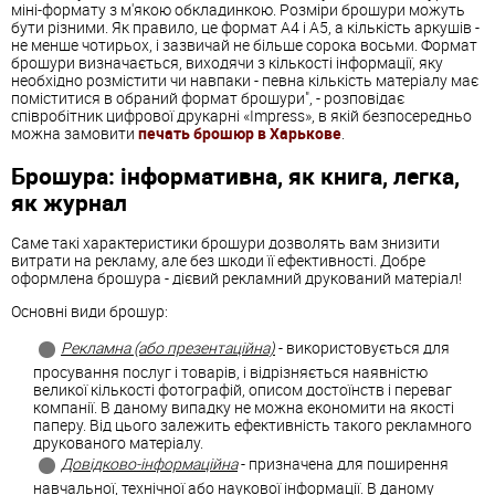
міні-формату з м'якою обкладинкою. Розміри брошури можуть
бути різними. Як правило, це формат А4 і А5, а кількість аркушів -
не менше чотирьох, і зазвичай не більше сорока восьми. Формат
брошури визначається, виходячи з кількості інформації, яку
необхідно розмістити чи навпаки - певна кількість матеріалу має
поміститися в обраний формат брошури", - розповідає
співробітник
цифрової
друкарні
«
Impress
»
, в якій безпосередньо
можна замовити
печать брошюр в Харькове
.
Брошура: інформативна, як книга, легка,
як журнал
Саме такі характеристики брошури дозволять вам знизити
витрати на рекламу, але без шкоди її ефективності. Добре
оформлена брошура - дієвий рекламний друкований матеріал!
Основні види брошур:
Рекламна (або презентаційна)
- використовується для
просування послуг і товарів, і відрізняється наявністю
великої кількості фотографій, описом достоїнств і переваг
компанії. В даному випадку не можна економити на якості
паперу. Від цього залежить ефективність такого рекламного
друкованого матеріалу.
Довідково-інформаційна
- призначена для поширення
навчальної, технічної або наукової інформації. В даному