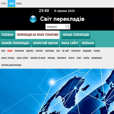
РУС
УКР
ENG
23 40
8 серпня 2026
Світ перекладів
ГОЛОВНА
ПЕРЕКЛАДИ НА РІЗНУ ТЕМАТИКУ
БІЛЬШЕ ПЕРЕКЛАДІВ
ОНЛАЙН ПЕРЕКЛАДАЧ
ЗВОРОТНІЙ ЗВЯЗОК
МАПА САЙТУ
РЕКЛАМА
АВТО
БІЗНЕС
ЕКОНОМІКА
ЗДОРОВ'Я
ІНТЕРНЕТ
МИСТЕЦТВО
КІНО
ПК, СОФТ
ЛІТЕРАТУРА
МЕДИЦИНА
МУЗИКА
НАУКА І ТЕХНІКА
ОСВІТА, ІСТОРІЯ
ПОЛІТИКА ТА ЗАКОН
ПРИРОДА
ПСИХОЛОГІЯ
РЕЛІГІЯ
СПОРТ
КРАЇНИ
БУДІВНИЦТВО
ТЕХНІЧНА ДОКУМЕНТАЦІЯ