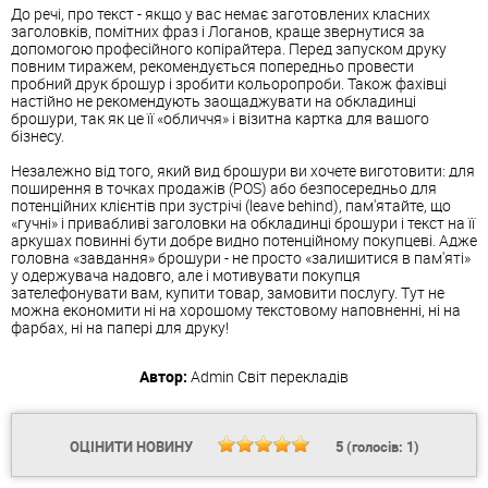
До речі, про текст - якщо у вас немає заготовлених класних
заголовків, помітних фраз і Логанов, краще звернутися за
допомогою професійного копірайтера. Перед запуском друку
повним тиражем, рекомендується попередньо провести
пробний друк брошур і зробити кольоропроби. Також фахівці
настійно не рекомендують заощаджувати на обкладинці
брошури, так як це її «обличчя» і візитна картка для вашого
бізнесу.
Незалежно від того, який вид брошури ви хочете виготовити: для
поширення в точках продажів (POS) або безпосередньо для
потенційних клієнтів при зустрічі (leave behind), пам'ятайте, що
«гучні» і привабливі заголовки на обкладинці брошури і текст на її
аркушах повинні бути добре видно потенційному покупцеві. Адже
головна «завдання» брошури - не просто «залишитися в пам'яті»
у одержувача надовго, але і мотивувати покупця
зателефонувати вам, купити товар, замовити послугу. Тут не
можна економити ні на хорошому текстовому наповненні, ні на
фарбах, ні на папері для друку!
Автор:
Admin
Світ перекладів
ОЦІНИТИ НОВИНУ
5
(голосів:
1
)