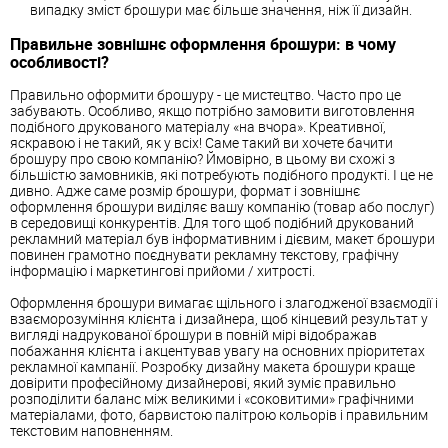
випадку зміст брошури має більше значення, ніж її дизайн.
Правильне зовнішнє оформлення брошури: в чому
особливості?
Правильно оформити брошуру - це мистецтво. Часто про це
забувають. Особливо, якщо потрібно замовити виготовлення
подібного друкованого матеріалу «на вчора». Креативної,
яскравою і не такий, як у всіх! Саме такий ви хочете бачити
брошуру про свою компанію? Ймовірно, в цьому ви схожі з
більшістю замовників, які потребують подібного продукті. І це не
дивно. Адже саме розмір брошури, формат і зовнішнє
оформлення брошури виділяє вашу компанію (товар або послуг)
в середовищі конкурентів. Для того щоб подібний друкований
рекламний матеріал був інформативним і дієвим, макет брошури
повинен грамотно поєднувати рекламну текстову, графічну
інформацію і маркетингові прийоми / хитрості.
Оформлення брошури вимагає щільного і злагодженої взаємодії і
взаєморозуміння клієнта і дизайнера, щоб кінцевий результат у
вигляді надрукованої брошури в повній мірі відображав
побажання клієнта і акцентував увагу на основних пріоритетах
рекламної кампанії. Розробку дизайну макета брошури краще
довірити професійному дизайнерові, який зуміє правильно
розподілити баланс між великими і «соковитими» графічними
матеріалами, фото, барвистою палітрою кольорів і правильним
текстовим наповненням.