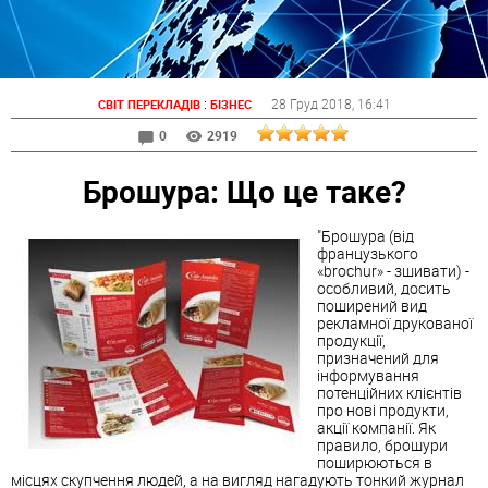
:
28 Груд 2018
, 16:41
СВІТ ПЕРЕКЛАДІВ
БІЗНЕС
0
2919
Брошура: Що це таке?
"Брошура (від
французького
«brochur» - зшивати) -
особливий, досить
поширений вид
рекламної друкованої
продукції,
призначений для
інформування
потенційних клієнтів
про нові продукти,
акції компанії. Як
правило, брошури
поширюються в
місцях скупчення людей, а на вигляд нагадують тонкий журнал