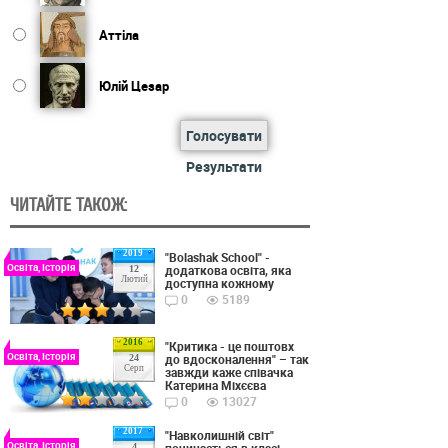
Аттіла
Юлій Цезар
Голосувати
Результати
ЧИТАЙТЕ ТАКОЖ:
2019
"Bolashak School" -
Освіта, Історія
додаткова освіта, яка
12
Лютий
доступна кожному
0
5189
2016
"Критика - це поштовх
Освіта, Історія
до вдосконалення" – так
24
Серп
завжди каже співачка
Катерина Міхєєва
0
13027
2017
"Навколишній світ"
Освіта, Історія
4