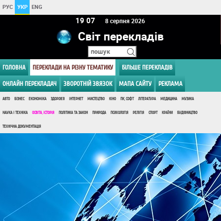
РУС
УКР
ENG
19:07
8 серпня 2026
Світ перекладів
ГОЛОВНА
ПЕРЕКЛАДИ НА РІЗНУ ТЕМАТИКУ
БІЛЬШЕ ПЕРЕКЛАДІВ
ОНЛАЙН ПЕРЕКЛАДАЧ
ЗВОРОТНІЙ ЗВЯЗОК
МАПА САЙТУ
РЕКЛАМА
АВТО
БІЗНЕС
ЕКОНОМІКА
ЗДОРОВ'Я
ІНТЕРНЕТ
МИСТЕЦТВО
КІНО
ПК, СОФТ
ЛІТЕРАТУРА
МЕДИЦИНА
МУЗИКА
НАУКА І ТЕХНІКА
ОСВІТА, ІСТОРІЯ
ПОЛІТИКА ТА ЗАКОН
ПРИРОДА
ПСИХОЛОГІЯ
РЕЛІГІЯ
СПОРТ
КРАЇНИ
БУДІВНИЦТВО
ТЕХНІЧНА ДОКУМЕНТАЦІЯ