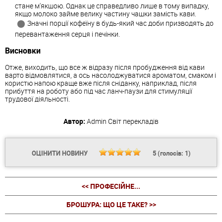
стане м'якшою. Однак це справедливо лише в тому випадку,
якщо молоко займе велику частину чашки замість кави.
Значні порції кофеїну в будь-який час доби призводять до
перевантаження серця і печінки.
Висновки
Отже, виходить, що все ж відразу після пробудження від кави
варто відмовлятися, а ось насолоджуватися ароматом, смаком і
користю напою краще вже після сніданку, наприклад, після
прибуття на роботу або під час ланч-паузи для стимуляції
трудової діяльності.
Автор:
Admin
Світ перекладів
ОЦІНИТИ НОВИНУ
5
(голосів:
1
)
<< ПРОФЕСІЙНЕ...
БРОШУРА: ЩО ЦЕ ТАКЕ? >>