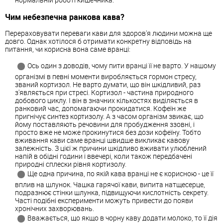
Чим небезпечна ранкова кава?
Перераховувати переваги кави для здоров'я людини можна ще
довго. Однак хотілося б отримати конкретну відповідь на
питання, чи корисна вона саме вранці:
Ось один з доводів, чому пити вранці її не варто. У нашому
організмі в певні моменти виробляється гормон стресу,
званий кортизол. Не варто думати, що він шкідливий, раз
з'являється при стресі. Кортизол - частина природного
добового циклу. І він в значних кількостях виділяється в
ранковий час, допомагаючи прокидатися. Кофеїн же
пригнічує синтез кортизолу. А з часом організм звикає, що
йому поставляють речовини для пробудження ззовні, і
просто вже не може прокинутися без дози кофеїну. Тобто
вживання кави саме вранці швидше викликає кавову
залежність. З цієї ж причини шкідливо вживати улюблений
напій в обідні години і ввечері, коли також передбачені
природні сплески рівня кортизолу.
Ще одна причина, по якій кава вранці не є корисною - це її
вплив на шлунок. Чашка гарячої кави, випита натщесерце,
подразнює стінки шлунка, підвищуючи кислотність секрету.
Часті подібні експерименти можуть привести до появи
хронічних захворювань.
Вважається, що якщо в чорну каву додати молоко, то її дія