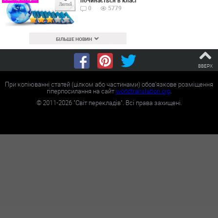
починається в класі
Лютий
0
5779
БІЛЬШЕ НОВИН
ВВЕРХ
При копіюванні статей (цілком або частинами) обов'язкове розміщення
гіперпосилання на сайт
worldtranslation.org
.
©
2011-2026
"Світ перекладів". Всі права захищені.