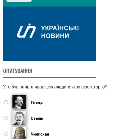
ОПИТУВАННЯ
Хто був найвпливовішою людиною за всю історію?
Гітлер
Сталін
Чингісхан