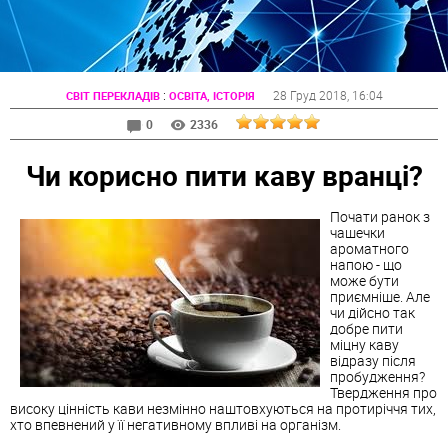
:
28 Груд 2018
, 16:04
СВІТ ПЕРЕКЛАДІВ
ОСВІТА, ІСТОРІЯ
0
2336
Чи корисно пити каву вранці?
Почати ранок з
чашечки
ароматного
напою - що
може бути
приємніше. Але
чи дійсно так
добре пити
міцну каву
відразу після
пробудження?
Твердження про
високу цінність кави незмінно наштовхуються на протиріччя тих,
хто впевнений у її негативному впливі на організм.