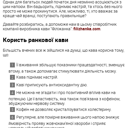
Однак для багатьох людей початок дня незмінно асоціюється з
цим напоєм. Він бадьорить, піднімає настрій, та хтось без нього
просто не може прокинутися. Але, можливо, ті, хто вважає за
краще чай вранці, поступають правильніше?
Давайте розбиратись, а допоможе нам в цьому співробітник
компанії-виробника кави "Філіжанка":
filizhanka.com
.
Користь ранкової кави
Більшість вчених все ж зійшлися на думці, що кава корисна тому,
що:
Її вживання збільшує показники працездатності, зменшує
втому, а також допомагає стимулювати діяльність мозку.
Кава піднімає настрій.
Каві приписують антиоксидантну дію.
Не можна не згадати і про позитивний вплив кави на
потенцію. Це її властивість, яка також пов'язана з кофеїном,
збуджуючим нервову систему.
Кофеїн не дозволяє кристалізуватися холестерину.
Регулярне, але помірне вживання цього напою знижує
ймовірність прояву жовчокам'яної хвороби і сприяє
нормальній роботі кишечника.