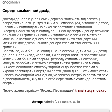
способом?
Середньомісячний дохід
Доходи донора в українській державі залежать від репутації
репродуктивного центру, з яким він співпрацює, а також від того,
наскільки відповідально виконує поставлені завдання.
В середньому, за одне відвідування банку сперми донор отримує
близько 200 гривень. Оскільки здавати біологічний матеріал
можна не частіше одного разу в тиждень, то стандартний
місячний дохід українського донора сперми становить 800
гривень.
Зрозуміло, чим більше і солідніше кріосховище, тим вищий дохід
донора. Наприклад, чоловіки, які співпрацюють з престижними
київськими банками сперми і репродуктивними центрами,
можуть заробити близько півтори тисячі гривень за місяць.
В якості основного способу заробітку донорство сперми в
Україні розглядати навряд чи варто. Дана діяльність може стати
непоганою підробітком, однак, чоловікові потрібно розуміти всю
відповідальність, яку він на себе бере, займаючись донорством
сперми.
Перекладено сервісом "Яндекс.Перекладач":
translate.yandex.ru
.
Автор:
Admin
Світ перекладів