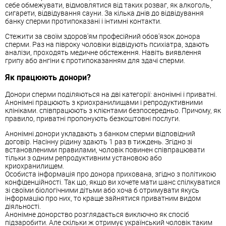
себе обмежувати, відмовлятися від таких розваг, як алкоголь,
сигарети, відвідування сауни. За кілька днів до відвідування
банку сперми протипоказані і інтимні контакти.
Стежити за своїм здоров'ям професійний обов'язок донора
сперми. Раз на півроку чоловіки відвідують психіатра, здають
аналізи, проходять медичне обстеження. Навіть виявлення
грипу або ангіни є протипоказанням для здачі сперми.
Як працюють донори?
Донори сперми поділяються на дві категорії: анонімні і приватні.
Анонімні працюють з криохранилищами і репродуктивними
клініками.
співпрацюють з клієнтами безпосередньо. Причому, як
правило, приватні пропонують безкоштовні послуги.
Анонімні донори укладають з банком сперми відповідний
договір. Насінну рідину здають 1 раз в тиждень. Згідно зі
встановленими правилами, чоловік повинен співпрацювати
тільки з одним репродуктивним установою або
криохранилищем.
Особиста інформація про донора прихована, згідно з політикою
конфіденційності. Так що, якщо ви хочете мати шанс спілкуватися
зі своїми біологічними дітьми або хоча б отримувати якусь
інформацію про них, то краще зайнятися приватним видом
діяльності.
Анонімне донорство розглядається виключно як спосіб
підзаробити. Але скільки ж отримує український чоловік таким