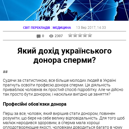
:
13 Вер 2017
, 14:33
СВІТ ПЕРЕКЛАДІВ
МЕДИЦИНА
0
2307
Який дохід українського
донора сперми?
##
Судячи за статистикою, все більше молодих людей в Україні
прагнуть освоїти професію донора сперми. Ця діяльність
приваблює чоловіків як простий спосіб підробітку. Але чи дійсно
так просто бути донором, і наскільки вигідно це заняття?
Професійні обов'язки донора
Перш за все, чоловік, який вирішив стати донором, повинен
розуміти, що бере на себе велику відповідальність. Для того щоб
малюк народився здоровим, а сперма мала хороші
оплодотворяющие якості, чоловікам доводиться багато в чому