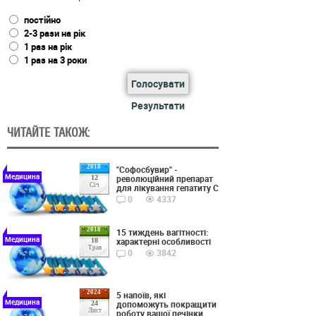
постійно
2-3 рази на рік
1 раз на рік
1 раз на 3 роки
Голосувати
Результати
ЧИТАЙТЕ ТАКОЖ:
2018
"Софосбувир" -
Медицина
революційний препарат
12
Січ
для лікування гепатиту С
0
4337
2018
15 тиждень вагітності:
Медицина
характерні особливості
18
Трав
0
3842
2024
5 напоїв, які
Медицина
допоможуть покращити
24
Лист
роботу вашої печінки