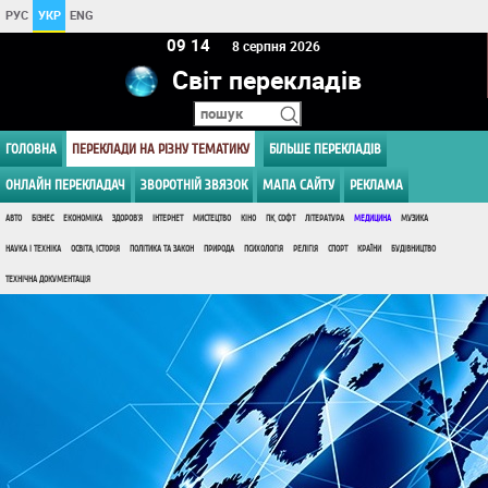
РУС
УКР
ENG
09:14
8 серпня 2026
Світ перекладів
ГОЛОВНА
ПЕРЕКЛАДИ НА РІЗНУ ТЕМАТИКУ
БІЛЬШЕ ПЕРЕКЛАДІВ
ОНЛАЙН ПЕРЕКЛАДАЧ
ЗВОРОТНІЙ ЗВЯЗОК
МАПА САЙТУ
РЕКЛАМА
АВТО
БІЗНЕС
ЕКОНОМІКА
ЗДОРОВ'Я
ІНТЕРНЕТ
МИСТЕЦТВО
КІНО
ПК, СОФТ
ЛІТЕРАТУРА
МЕДИЦИНА
МУЗИКА
НАУКА І ТЕХНІКА
ОСВІТА, ІСТОРІЯ
ПОЛІТИКА ТА ЗАКОН
ПРИРОДА
ПСИХОЛОГІЯ
РЕЛІГІЯ
СПОРТ
КРАЇНИ
БУДІВНИЦТВО
ТЕХНІЧНА ДОКУМЕНТАЦІЯ