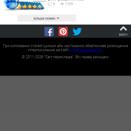
0
1160
БІЛЬШЕ НОВИН
ВВЕРХ
При копіюванні статей (цілком або частинами) обов'язкове розміщення
гіперпосилання на сайт
worldtranslation.org
.
©
2011-2026
"Світ перекладів". Всі права захищені.