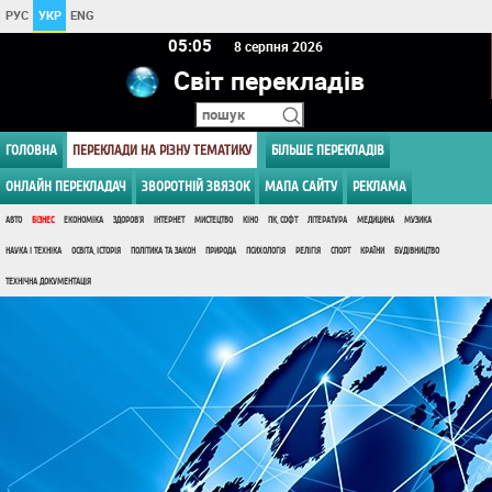
РУС
УКР
ENG
05 05
8 серпня 2026
Світ перекладів
ГОЛОВНА
ПЕРЕКЛАДИ НА РІЗНУ ТЕМАТИКУ
БІЛЬШЕ ПЕРЕКЛАДІВ
ОНЛАЙН ПЕРЕКЛАДАЧ
ЗВОРОТНІЙ ЗВЯЗОК
МАПА САЙТУ
РЕКЛАМА
АВТО
БІЗНЕС
ЕКОНОМІКА
ЗДОРОВ'Я
ІНТЕРНЕТ
МИСТЕЦТВО
КІНО
ПК, СОФТ
ЛІТЕРАТУРА
МЕДИЦИНА
МУЗИКА
НАУКА І ТЕХНІКА
ОСВІТА, ІСТОРІЯ
ПОЛІТИКА ТА ЗАКОН
ПРИРОДА
ПСИХОЛОГІЯ
РЕЛІГІЯ
СПОРТ
КРАЇНИ
БУДІВНИЦТВО
ТЕХНІЧНА ДОКУМЕНТАЦІЯ