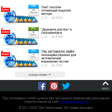
2018
"Білі" способи
Бізнес
оптимізації податків:
10
Лютий
методи
0
8182
2015
"Друкарня для Вас" в
Бізнес
Єкатеринбурзі
31
Берез
0
9244
2024
"ПІБ АВТОМАТІК ЛАЙН":
Бізнес
Інноваційні рішення для
4
Груд
автоматизації
інженерних систем
0
2195
БІЛЬШЕ НОВИН
ВВЕРХ
При копіюванні статей (цілком або частинами) обов'язкове розміщення
гіперпосилання на сайт
worldtranslation.org
.
©
2011-2026
"Світ перекладів". Всі права захищені.