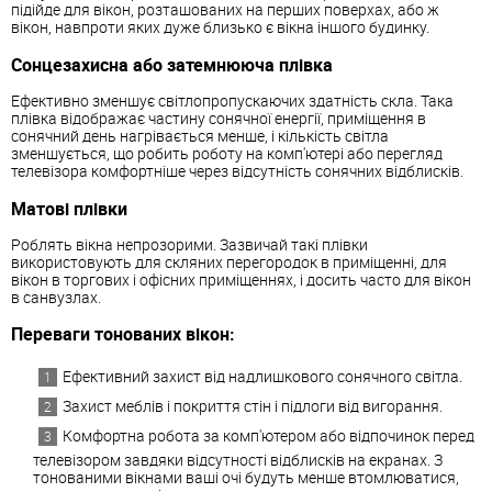
підійде для вікон, розташованих на перших поверхах, або ж
вікон, навпроти яких дуже близько є вікна іншого будинку.
Сонцезахисна або затемнююча плівка
Ефективно зменшує світлопропускаючих здатність скла. Така
плівка відображає частину сонячної енергії, приміщення в
сонячний день нагрівається менше, і кількість світла
зменшується, що робить роботу на комп'ютері або перегляд
телевізора комфортніше через відсутність сонячних відблисків.
Матові плівки
Роблять вікна непрозорими. Зазвичай такі плівки
використовують для скляних перегородок в приміщенні, для
вікон в торгових і офісних приміщеннях, і досить часто для вікон
в санвузлах.
Переваги тонованих вікон:
Ефективний захист від надлишкового сонячного світла.
Захист меблів і покриття стін і підлоги від вигорання.
Комфортна робота за комп'ютером або відпочинок перед
телевізором завдяки відсутності відблисків на екранах. З
тонованими вікнами ваші очі будуть менше втомлюватися,