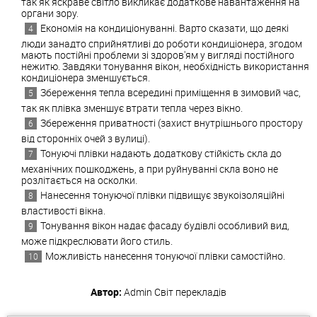
так як яскраве світло викликає додаткове навантаження на
органи зору.
Економія на кондиціонуванні. Варто сказати, що деякі
люди занадто сприйнятливі до роботи кондиціонера, згодом
мають постійні проблеми зі здоров'ям у вигляді постійного
нежитю. Завдяки тонування вікон, необхідність використання
кондиціонера зменшується.
Збереження тепла всередині приміщення в зимовий час,
так як плівка зменшує втрати тепла через вікно.
Збереження приватності (захист внутрішнього простору
від сторонніх очей з вулиці).
Тонуючі плівки надають додаткову стійкість скла до
механічних пошкоджень, а при руйнуванні скла воно не
розлітається на осколки.
Нанесення тонуючої плівки підвищує звукоізоляційні
властивості вікна.
Тонування вікон надає фасаду будівлі особливий вид,
може підкреслювати його стиль.
Можливість нанесення тонуючої плівки самостійно.
Автор:
Admin
Світ перекладів