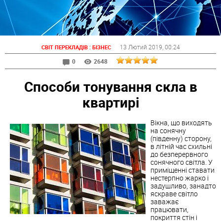
:
13 Лютий 2019
, 00:24
СВІТ ПЕРЕКЛАДІВ
БІЗНЕС
0
2648
Способи тонування скла в
квартирі
Вікна, що виходять
на сонячну
(південну) сторону,
в літній час схильні
до безперервного
сонячного світла. У
приміщенні ставати
нестерпно жарко і
задушливо, занадто
яскраве світло
заважає
працювати,
покриття стін і