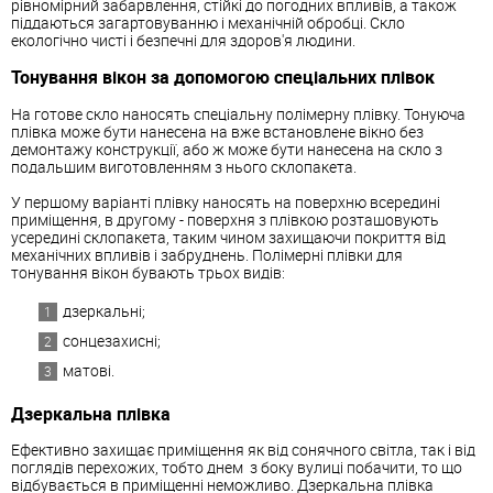
рівномірний забарвлення, стійкі до погодних впливів, а також
піддаються загартовуванню і механічній обробці. Скло
екологічно чисті і безпечні для здоров'я людини.
Тонування вікон за допомогою спеціальних плівок
На готове скло наносять спеціальну полімерну плівку. Тонуюча
плівка може бути нанесена на вже встановлене вікно без
демонтажу конструкції, або ж може бути нанесена на скло з
подальшим виготовленням з нього склопакета.
У першому варіанті плівку наносять на поверхню всередині
приміщення, в другому - поверхня з плівкою розташовують
усередині склопакета, таким чином захищаючи покриття від
механічних впливів і забруднень. Полімерні плівки для
тонування вікон бувають трьох видів:
дзеркальні;
сонцезахисні;
матові.
Дзеркальна плівка
Ефективно захищає приміщення як від сонячного світла, так і від
поглядів перехожих, тобто днем з боку вулиці побачити, то що
відбувається в приміщенні неможливо. Дзеркальна плівка