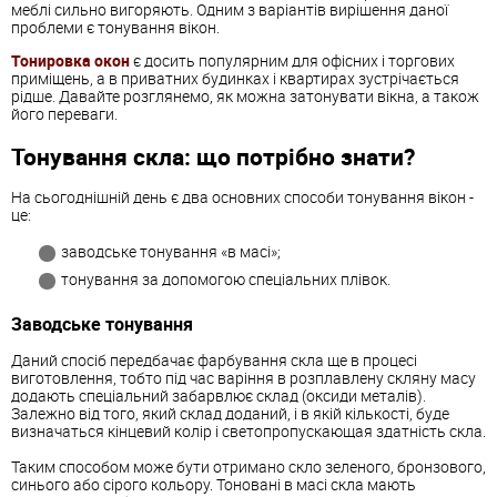
меблі сильно вигоряють. Одним з варіантів вирішення даної
проблеми є тонування вікон.
Тонировка окон
є досить популярним для офісних і торгових
приміщень, а в приватних будинках і квартирах зустрічається
рідше. Давайте розглянемо, як можна затонувати вікна, а також
його переваги.
Тонування скла: що потрібно знати?
На сьогоднішній день є два основних способи тонування вікон -
це:
заводське тонування «в масі»;
тонування за допомогою спеціальних плівок.
Заводське тонування
Даний спосіб передбачає фарбування скла ще в процесі
виготовлення, тобто під час варіння в розплавлену скляну масу
додають спеціальний забарвлює склад (оксиди металів).
Залежно від того, який склад доданий, і в якій кількості, буде
визначаться кінцевий колір і светопропускающая здатність скла.
Таким способом може бути отримано скло зеленого, бронзового,
синього або сірого кольору. Тоновані в масі скла мають