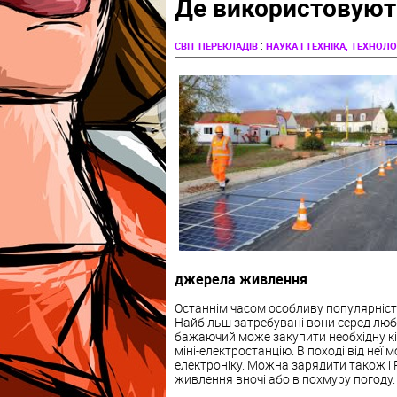
Де використовують
:
СВІТ ПЕРЕКЛАДІВ
НАУКА І ТЕХНІКА, ТЕХНОЛОГ
джерела живлення
Останнім часом особливу популярніст
Найбільш затребувані вони серед люби
бажаючий може закупити необхідну кіл
міні-електростанцію. В поході від не
електроніку. Можна зарядити також і
живлення вночі або в похмуру погоду.