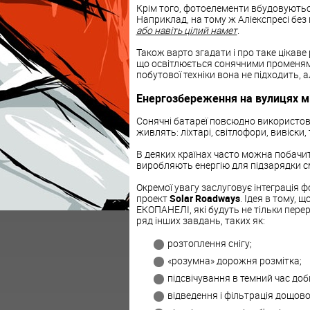
Крім того, фотоелементи вбудовуються
Наприклад, на тому ж Аліекспресі бе
або навіть цілий намет
.
Також варто згадати і про таке цікаве
що освітлюється сонячними променям
побутової техніки вона не підходить, а
Енергозбереження на вулицях м
Сонячні батареї повсюдно використову
живлять: ліхтарі, світлофори, вивіски,
В деяких країнах часто можна побачи
виробляють енергію для підзарядки сма
Окремої увагу заслуговує інтеграція 
проект
Solar Roadways
. Ідея в тому, 
ЕКОПАНЕЛІ, які будуть не тільки пере
ряд інших завдань, таких як:
розтоплення снігу;
«розумна» дорожня розмітка;
підсвічування в темний час доб
відведення і фільтрація дощово