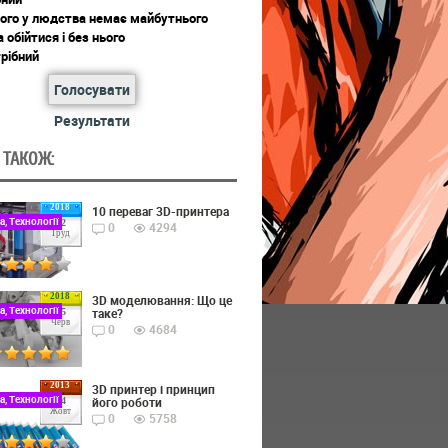
ього у людства немає майбутнього
обійтися і без нього
рібний
Голосувати
Результати
 ТАКОЖ:
2018
10 переваг 3D-принтера
а, Технології
22
0
4294
Груд
2018
3D моделювання: Що це
а, Технології
таке?
15
Черв
0
4684
2013
3D принтер і принцип
а, Технології
його роботи
24
Жовт
0
5758