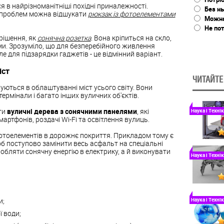
 в найрізноманітніші похідні приналежності.
Без н
з проблем можна відшукати
рюкзак із фотоелементами
Можна 
Не пот
 рішення, як
сонячна розетка
. Вона кріпиться на скло,
и. Зрозуміло, що для безперебійного живлення
ле для підзарядки гаджетів - це відмінний варіант.
іст
ЧИТАЙТЕ
ються в облаштуванні міст усього світу. Вони
 термінали і багато інших вуличних об'єктів.
ти
вуличні дерева з сонячними панелями
, які
Наука і Технік
ртфонів, роздачі Wi-Fi та освітлення вулиць.
фотоелементів в дорожнє покриття. Прикладом тому є
щоб поступово замінити весь асфальт на спеціальні
робляти сонячну енергію в електрику, а й виконувати
Наука і Технік
и;
Наука і Технік
ї води;