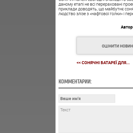
даному етапі не всі перераховані прое
приклади доводять, що майбутнє сонячн
людство злізе з «нафтової голки» і п
Автор
ОЦІНИТИ НОВИ
<< СОНЯЧНІ БАТАРЕЇ ДЛЯ...
КОММЕНТАРИИ: