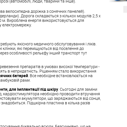
орозі (автомобілі, люди, тварини та інше).
ва велосипедна доріжка з сонячних панелей).
дерланди). Дорога складається з кількох модулів 2,5 x
90 м. Вироблена енергія використовується для
ку електромережу.
ребують якісного медичного обслуговування і ліків.
клініки, які переміщуються від поселення до
ерез особливості рельєфу інший транспорт тут
везення препаратів в умовах високої температури -
ять в непридатність. Рішенням стало використання
нячних батарей
. Все необхідне встановлюється на
амбуковій рами.
ти, для імплантації під шкіру
. Сьогодні для заміни
ад, кардіостимулятора необхідно проводити втручання
истовувати акумулятори, що заряджаються від сонця,
 знадобиться. Підшкірна пластина в кілька разів
стосування буквально всюди. Безсумнівно, що на