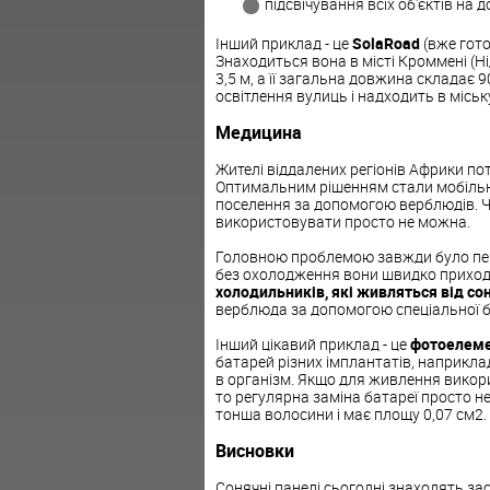
підсвічування всіх об'єктів на д
Інший приклад - це
SolaRoad
(вже гото
Знаходиться вона в місті Кроммені (Ні
3,5 м, а її загальна довжина складає 
освітлення вулиць і надходить в місь
Медицина
Жителі віддалених регіонів Африки пот
Оптимальним рішенням стали мобільні 
поселення за допомогою верблюдів. Ч
використовувати просто не можна.
Головною проблемою завжди було пере
без охолодження вони швидко приход
холодильників, які живляться від со
верблюда за допомогою спеціальної б
Інший цікавий приклад - це
фотоелемен
батарей різних імплантатів, наприкл
в організм. Якщо для живлення викор
то регулярна заміна батареї просто не
тонша волосини і має площу 0,07 см2.
Висновки
Сонячні панелі сьогодні знаходять за