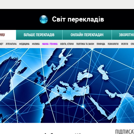
Світ перекладів
ИКУ
БІЛЬШЕ ПЕРЕКЛАДІВ
ОНЛАЙН ПЕРЕКЛАДАЧ
ЗВОРОТНІ
ОФТ
ЛІТЕРАТУРА
МЕДИЦИНА
МУЗИКА
НАУКА І ТЕХНІКА
ОСВІТА, ІСТОРІЯ
ПОЛІТИКА ТА ЗАКОН
ПРИРОДА
ПСИХОЛОГІЯ
РЕЛІГІЯ
СПО
ПІДПИСА