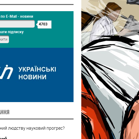
по E-Mail - новини
4703
ати підписку
АННЯ
бний людству науковий прогрес?
бний