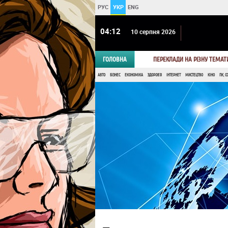
РУС
УКР
ENG
04 12
10 серпня 2026
ГОЛОВНА
ПЕРЕКЛАДИ НА РІЗНУ ТЕМАТ
АВТО
БІЗНЕС
ЕКОНОМІКА
ЗДОРОВ'Я
ІНТЕРНЕТ
МИСТЕЦТВО
КІНО
ПК, С