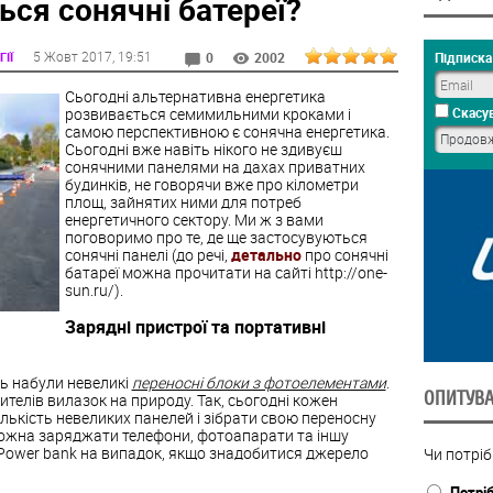
ся сонячні батереї?
5 Жовт 2017
, 19:51
ІЇ
Підписка 
0
2002
Сьогодні альтернативна енергетика
розвивається семимильними кроками і
Скасув
самою перспективною є сонячна енергетика.
Сьогодні вже навіть нікого не здивуєш
сонячними панелями на дахах приватних
будинків, не говорячи вже про кілометри
площ, зайнятих ними для потреб
енергетичного сектору. Ми ж з вами
поговоримо про те, де ще застосувуються
сонячні панелі (до речі,
детально
про сонячні
батареї можна прочитати на сайті http://one-
sun.ru/).
Зарядні пристрої та портативні
ь набули невеликі
переносні блоки з фотоелементами
.
ОПИТУВ
телів вилазок на природу. Так, сьогодні кожен
ькість невеликих панелей і зібрати свою переносну
ї можна заряджати телефони, фотоапарати та іншу
 Power bank на випадок, якщо знадобитися джерело
Чи потрі
Потрі