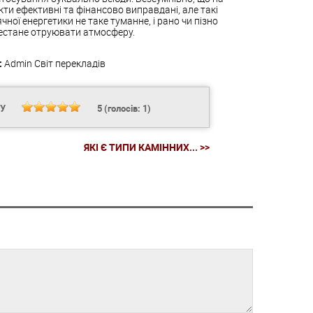
кти ефективні та фінансово виправдані, але такі
ої енергетики не таке туманне, і рано чи пізно
ерестане отруювати атмосферу.
:
Admin
Світ перекладів
НУ
5
(голосів:
1
)
ЯКІ Є ТИПИ КАМІННИХ... >>