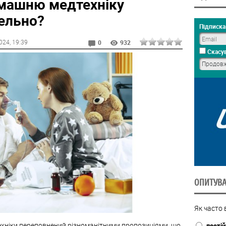
машню медтехніку
ельно?
Підписка 
024
, 19:39
0
932
Скасув
ОПИТУВ
Як часто 
ехніки переповнений різноманітними пропозиціями, що
постій