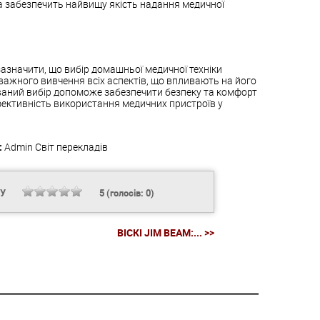
 забезпечить найвищу якість надання медичної
азначити, що вибір домашньої медичної техніки
важного вивчення всіх аспектів, що впливають на його
ований вибір допоможе забезпечити безпеку та комфорт
ективність використання медичних пристроїв у
:
Admin
Світ перекладів
НУ
5
(голосів:
0
)
ВІСКІ JIM BEAM:... >>