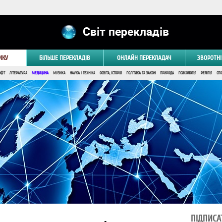
Світ перекладів
ИКУ
БІЛЬШЕ ПЕРЕКЛАДІВ
ОНЛАЙН ПЕРЕКЛАДАЧ
ЗВОРОТНІ
ОФТ
ЛІТЕРАТУРА
МЕДИЦИНА
МУЗИКА
НАУКА І ТЕХНІКА
ОСВІТА, ІСТОРІЯ
ПОЛІТИКА ТА ЗАКОН
ПРИРОДА
ПСИХОЛОГІЯ
РЕЛІГІЯ
СПО
ПІДПИСА