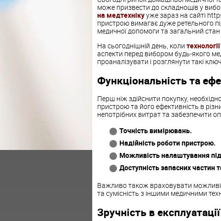
може призвести до складнощів у вибо
на медтехніку
уже зараз на сайті htt
пристрою вимагає дуже ретельного під
медичної допомоги та загальний стан 
На сьогоднішній день, коли
технології
аспекти перед вибором будь-якого ме
проаналізувати і розглянути такі клю
Функціональність та еф
Перш ніж здійснити покупку, необхідн
пристрою та його ефективність в різ
непотрібних витрат та забезпечити о
Точність вимірювань.
Надійність роботи пристрою.
Можливість налаштування під
Доступність запасних частин т
Важливо також враховувати можливі
та сумісність з іншими медичними тех
Зручність в експлуатації