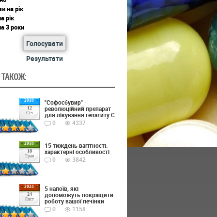
зи на рік
на рік
на 3 роки
Голосувати
Результати
 ТАКОЖ:
2018
"Софосбувир" -
революційний препарат
12
Січ
для лікування гепатиту С
0
4337
2018
15 тиждень вагітності:
характерні особливості
18
Трав
0
3842
2024
5 напоїв, які
допоможуть покращити
24
Лист
роботу вашої печінки
0
1158