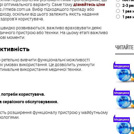
рі оптимального варіанту. Саме тому
дізнайтесь ціни
2-3 ра
ps://meda.com.ua. Вибір підходящого приладу або
1 раз 
ходу, оскільки від цього залежить якість надання
1 раз 
здоров'я користувача.
швидко розвиваються, важливо враховувати деякі
дичного пристрою або техніки. На цьому етапі важливо
чові моменти:
ективність
ЧИТАЙТЕ
о ретельно вивчити функціональні можливості
них умовах використання. Це дозволить уникнути
Медицина
птимальне використання медичної техніки.
Медицина
 потреби користувача.
а сервісного обслуговування.
сть розширення функціоналу пристрою у майбутньому
нологіями.
Медицина