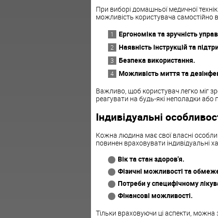
При виборі домашньої медичної технік
можливість користувача самостійно в
Ергономіка та зручність управ
Наявність інструкцій та підтр
Безпека використання.
Можливість миття та дезінфек
Важливо, щоб користувач легко міг з
реагувати на будь-які неполадки або 
Індивідуальні особливос
Кожна людина має свої власні особлив
повинен враховувати індивідуальні х
Вік та стан здоров'я.
Фізичні можливості та обмеж
Потреби у специфічному лікув
Фінансові можливості.
Тільки враховуючи ці аспекти, можна 