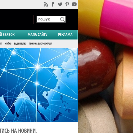
Й ЗВЯЗОК
МАПА САЙТУ
РЕКЛАМА
РТ
КРАЇНИ
БУДІВНИЦТВО
ТЕХНІЧНА ДОКУМЕНТАЦІЯ
ТИСЬ НА НОВИНИ: