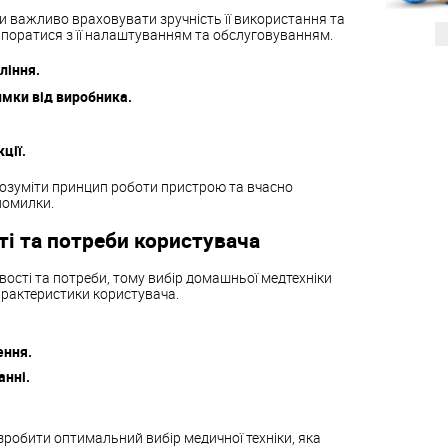
и важливо враховувати зручність її використання та
поратися з її налаштуванням та обслуговуванням.
ління.
имки від виробника.
ції.
розуміти принцип роботи пристрою та вчасно
помилки.
ті та потреби користувача
ості та потреби, тому вибір домашньої медтехніки
арактеристики користувача.
ення.
анні.
зробити оптимальний вибір медичної техніки, яка