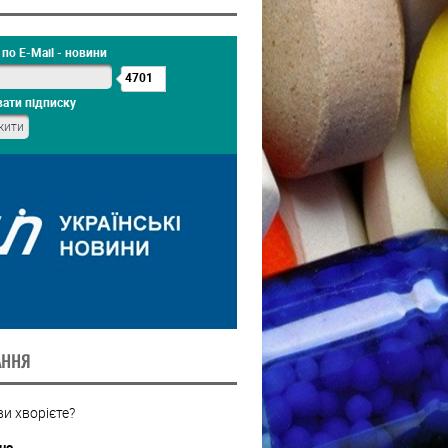
по E-Mail - новини
4701
ати підписку
АННЯ
ви хворієте?
но