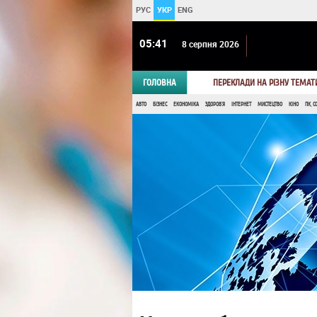
РУС
УКР
ENG
05 41
8 серпня 2026
ГОЛОВНА
ПЕРЕКЛАДИ НА РІЗНУ ТЕМАТ
АВТО
БІЗНЕС
ЕКОНОМІКА
ЗДОРОВ'Я
ІНТЕРНЕТ
МИСТЕЦТВО
КІНО
ПК, С