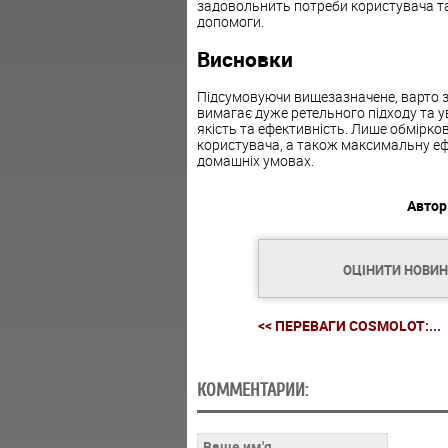
задовольнить потреби користувача та
допомоги.
Висновки
Підсумовуючи вищезазначене, варто з
вимагає дуже ретельного підходу та у
якість та ефективність. Лише обмірк
користувача, а також максимальну еф
домашніх умовах.
Автор
ОЦІНИТИ НОВИ
<< ПЕРЕВАГИ COSMOLOT:...
КОММЕНТАРИИ: