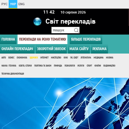
РУС
УКР
ENG
11 42
10 серпня 2026
Світ перекладів
ГОЛОВНА
ПЕРЕКЛАДИ НА РІЗНУ ТЕМАТИКУ
БІЛЬШЕ ПЕРЕКЛАДІВ
ОНЛАЙН ПЕРЕКЛАДАЧ
ЗВОРОТНІЙ ЗВЯЗОК
МАПА САЙТУ
РЕКЛАМА
АВТО
БІЗНЕС
ЕКОНОМІКА
ЗДОРОВ'Я
ІНТЕРНЕТ
МИСТЕЦТВО
КІНО
ПК, СОФТ
ЛІТЕРАТУРА
МЕДИЦИНА
МУЗИКА
НАУКА І ТЕХНІКА
ОСВІТА, ІСТОРІЯ
ПОЛІТИКА ТА ЗАКОН
ПРИРОДА
ПСИХОЛОГІЯ
РЕЛІГІЯ
СПОРТ
КРАЇНИ
БУДІВНИЦТВО
ТЕХНІЧНА ДОКУМЕНТАЦІЯ