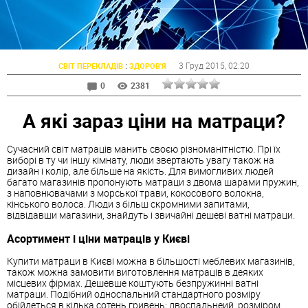
:
3 Груд 2015
, 02:20
СВІТ ПЕРЕКЛАДІВ
ЗДОРОВ'Я
0
2381
А які зараз ціни на матраци?
Сучасний світ матраців манить своєю різноманітністю. Прі їх
виборі в ту чи іншу кімнату, люди звертають увагу також на
дизайн і колір, але більше на якість. Для вимогливих людей
багато магазинів пропонують матраци з двома шарами пружин,
з наповнювачами з морської трави, кокосового волокна,
кінського волоса. Люди з більш скромними запитами,
відвідавши магазини, знайдуть і звичайні дешеві ватні матраци.
Асортимент і ціни матраців у Києві
Купити матраци в Києві можна в більшості меблевих магазинів,
також можна замовити виготовлення матраців в деяких
місцевих фірмах. Дешевше коштують безпружинні ватні
матраци. Подібний односпальний стандартного розміру
обійдеться в кілька сотень гривень; двоспальнеий, розміром