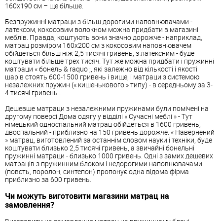
160х190 см – ще більше.
Безпружинні матраци з більш дорогими наповнювачами -
латексом, кокосовим волокном можна придбати в магазині
меблів. Правда, коштують вони значно дорожче - наприклад,
матрац розміром 160х200 см з кокосовим наповнювачем
обійдеться більш ніж 2,5 тисячі гривень, з латексним - буде
коштувати більше трех тисяч. Тут же можна придбати і пружинні
матраци « бонель & raquo ;, які залежно від кількості і якості
шарів стоять 600-1500 гривень і вище, і матраци з системою
незалежних пружин (« кишенькового » типу) - в середньому за 3-
4 тисячі гривень .
Дешевше матраци з незалежними пружинами були помічені на
другому поверсі Дома одягу у відділі « Сучасні меблі » - Тут
німецький односпальний матрац обійдеться в 1600 гривень,
двоспальний - приблизно на 150 гривень дорожче. « Навернений
» матрац, виготовлений за останнім словом науки і техніки, буде
коштувати близько 2,5 тисячі гривень, а звичайні бонельні
пружинні матраци - близько 1000 гривень. Одні з замих дешевих
матраців з пружинним блоком і недорогими наповнювачами
(повсть, поролон, синтепон) пропонує одна відома фірма
приблизно за 600 гривень.
Чи можуть виготовити магазини матрац на
замовлення?