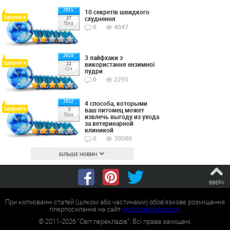
2015
10 секретів швидкого
Здоров'я
схуднення
27
Груд
0
4047
2024
3 лайфхаки з
Здоров'я
використання ензимної
22
Січ
пудри
0
2295
2022
4 способа, которыми
Здоров'я
ваш питомец может
3
Груд
извлечь выгоду из ухода
за ветеринарной
клиникой
0
30080
БІЛЬШЕ НОВИН
ВВЕРХ
При копіюванні статей (цілком або частинами) обов'язкове розміщення
гіперпосилання на сайт
worldtranslation.org
.
©
2011-2026
"Світ перекладів". Всі права захищені.