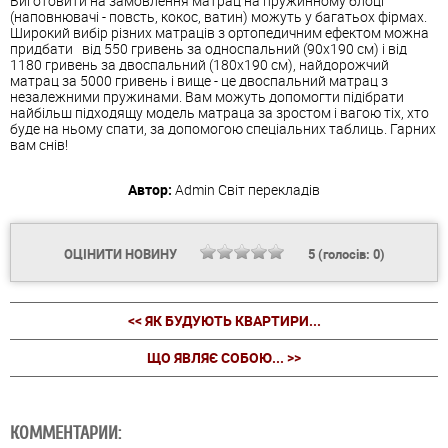
Виготовити на замовлення матрац на пружинному блоці
(наповнювачі - повсть, кокос, ватин) можуть у багатьох фірмах.
Широкий вибір різних матраців з ортопедичним ефектом можна
придбати від 550 гривень за односпальний (90х190 см) і від
1180 гривень за двоспальний (180х190 см), найдорожчий
матрац за 5000 гривень і вище - це двоспальний матрац з
незалежними пружинами. Вам можуть допомогти підібрати
найбільш підходящу модель матраца за зростом і вагою тіх, хто
буде на ньому спати, за допомогою спеціальних таблиць. Гарних
вам снів!
Автор:
Admin
Світ перекладів
ОЦІНИТИ НОВИНУ
5
(голосів:
0
)
<< ЯК БУДУЮТЬ КВАРТИРИ...
ЩО ЯВЛЯЄ СОБОЮ... >>
КОММЕНТАРИИ: