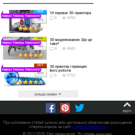
2018
10 переваг 3D-принтера
Наука і Техніка, Технології
22
0
4293
Груд
2018
3D моделювання: Що це
Наука і Техніка, Технології
таке?
15
Черв
0
4683
2013
3D принтер і принцип
Наука і Техніка, Технології
його роботи
24
Жовт
0
5755
БІЛЬШЕ НОВИН
ВВЕРХ
При копіюванні статей (цілком або частинами) обов'язкове розміщення
гіперпосилання на сайт
worldtranslation.org
.
©
2011-2026
"Світ перекладів". Всі права захищені.