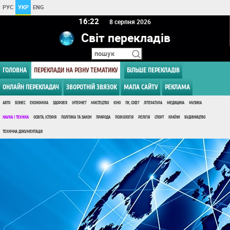
РУС
УКР
ENG
16:22
8 серпня 2026
Світ перекладів
ГОЛОВНА
ПЕРЕКЛАДИ НА РІЗНУ ТЕМАТИКУ
БІЛЬШЕ ПЕРЕКЛАДІВ
ОНЛАЙН ПЕРЕКЛАДАЧ
ЗВОРОТНІЙ ЗВЯЗОК
МАПА САЙТУ
РЕКЛАМА
АВТО
БІЗНЕС
ЕКОНОМІКА
ЗДОРОВ'Я
ІНТЕРНЕТ
МИСТЕЦТВО
КІНО
ПК, СОФТ
ЛІТЕРАТУРА
МЕДИЦИНА
МУЗИКА
НАУКА І ТЕХНІКА
ОСВІТА, ІСТОРІЯ
ПОЛІТИКА ТА ЗАКОН
ПРИРОДА
ПСИХОЛОГІЯ
РЕЛІГІЯ
СПОРТ
КРАЇНИ
БУДІВНИЦТВО
ТЕХНІЧНА ДОКУМЕНТАЦІЯ