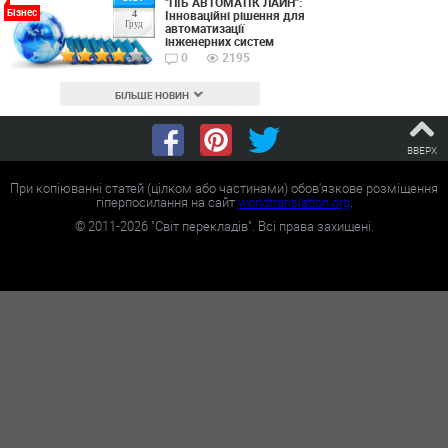
"ПІБ АВТОМАТІК ЛАЙН":
Бізнес
Інноваційні рішення для
4
Груд
автоматизації
інженерних систем
0
2195
БІЛЬШЕ НОВИН
ВВЕРХ
При копіюванні статей (цілком або частинами) обов'язкове розміщення
гіперпосилання на сайт
worldtranslation.org
.
©
2011-2026
"Світ перекладів". Всі права захищені.