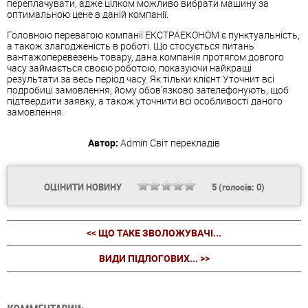
переплачувати, адже цілком можливо вибрати машину за
оптимальною цене в даній компанії.
Головною перевагою компанії ЕКСТРАЕКОНОМ є пунктуальність,
а також злагодженість в роботі. Що стосується питань
вантажоперевезень товару, дана компанія протягом довгого
часу займається своєю роботою, показуючи найкращі
результати за весь період часу. Як тільки клієнт Уточнит всі
подробиці замовлення, йому обов'язково зателефонують, щоб
підтвердити заявку, а також уточнити всі особливості даного
замовлення.
Автор:
Admin
Світ перекладів
ОЦІНИТИ НОВИНУ
5
(голосів:
0
)
<< ЩО ТАКЕ ЗВОЛОЖУВАЧІ...
ВИДИ ПІДЛОГОВИХ... >>