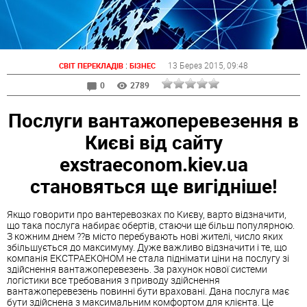
:
13 Берез 2015
, 09:48
СВІТ ПЕРЕКЛАДІВ
БІЗНЕС
0
2789
Послуги вантажоперевезення в
Києві від сайту
exstraeconom.kiev.ua
становяться ще вигідніше!
Якщо говорити про вантеревозках по Києву, варто відзначити,
що така послуга набирає обертів, стаючи ще більш популярною.
З кожним днем ??в місто перебувають нові жителі, число яких
збільшується до максимуму. Дуже важливо відзначити і те, що
компанія ЕКСТРАЕКОНОМ не стала піднімати ціни на послугу зі
здійснення вантажоперевезень. За рахунок нової системи
логістики все требования з приводу здійснення
вантажоперевезень повинні бути враховані. Дана послуга має
бути здійснена з максимальним комфортом для клієнта. Це