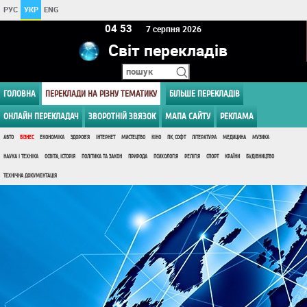
РУС
УКР
ENG
04 53
7 серпня 2026
Світ перекладів
ГОЛОВНА
ПЕРЕКЛАДИ НА РІЗНУ ТЕМАТИКУ
БІЛЬШЕ ПЕРЕКЛАДІВ
ОНЛАЙН ПЕРЕКЛАДАЧ
ЗВОРОТНІЙ ЗВЯЗОК
МАПА САЙТУ
РЕКЛАМА
АВТО
БІЗНЕС
ЕКОНОМІКА
ЗДОРОВ'Я
ІНТЕРНЕТ
МИСТЕЦТВО
КІНО
ПК, СОФТ
ЛІТЕРАТУРА
МЕДИЦИНА
МУЗИКА
НАУКА І ТЕХНІКА
ОСВІТА, ІСТОРІЯ
ПОЛІТИКА ТА ЗАКОН
ПРИРОДА
ПСИХОЛОГІЯ
РЕЛІГІЯ
СПОРТ
КРАЇНИ
БУДІВНИЦТВО
ТЕХНІЧНА ДОКУМЕНТАЦІЯ