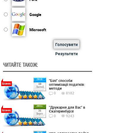
Google
Microsoft
Голосувати
Результати
ЧИТАЙТЕ ТАКОЖ:
2018
"Білі" способи
Бізнес
оптимізації податків:
10
Лютий
методи
0
8182
2015
"Друкарня для Вас" в
Бізнес
Єкатеринбурзі
31
Берез
0
9243
2024