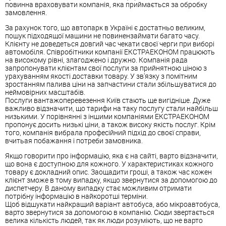
повинна враховувати компанія, яка приймається за обробку
замовлення.
За рахунок того, що автопарк в Україні є достатньо великим,
пошук підходящої машини не повинензаймати багато часу.
Клієнту не доведеться довгий час чекати своєї черги при виборі
автомобіля. Співробітники компанії ЕКСТРАЕКОНОМ працюють
на високому рівні, злагоджено і дружно. Компанія рада
запропонувати клієнтам свої послуги за прийнятною ціною з
урахуванням якості доставки товару. У зв'язку з помітним
зростанням палива ціни на запчастини стали збільшуватися до
неймовірних масштабів.
Послуги вантажоперевезення Київ стають ще вигідніше. Дуже
важливо відзначити, що тарифи на таку послугу стали найбільш
низькими. У порівнянні з іншими компаніями ЕКСТРАЕКОНОМ
пропонує досить низькі ціни, а також високу якість послуг. Крім
того, компанія вибрала професійний підхід до своєї справи,
вчитьая побажання і потреби замовника.
Якщо говорити про інформацію, яка є на сайті, варто відзначити,
що вона є доступною для кожного. У характеристиках кожного
товару є докладний опис. Заощадити гроші, а також час кожен
клієнт зможе в тому випадку, якщо звернутися за допомогою до
диспетчеру. В даному випадку стає можливим отримати
потрібну інформацію в найкоротші терміни.
Щоб відшукати найкращий варіант автобуса, або мікроавтобуса,
варто звернутися за допомогою в компанію. Сюди звертається
велика кількість людей, так як люди розуміють, що не варто