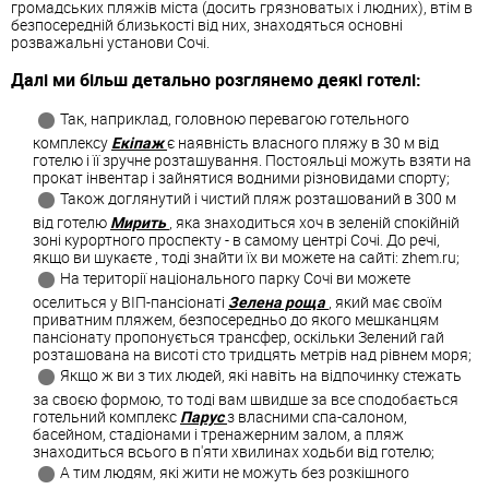
громадських пляжів міста (досить грязноватых і людних), втім в
безпосередній близькості від них, знаходяться основні
розважальні установи Сочі.
Далі ми більш детально розглянемо деякі готелі:
Так, наприклад, головною перевагою готельного
комплексу
Екіпаж
є наявність власного пляжу в 30 м від
готелю і її зручне розташування. Постояльці можуть взяти на
прокат інвентар і зайнятися водними різновидами спорту;
Також доглянутий і чистий пляж розташований в 300 м
від готелю
Мирить
, яка знаходиться хоч в зеленій спокійній
зоні курортного проспекту - в самому центрі Сочі. До речі,
якщо ви шукаєте , тоді знайти їх ви можете на сайті: zhem.ru;
На території національного парку Сочі ви можете
оселиться у ВІП-пансіонаті
Зелена роща
, який має своїм
приватним пляжем, безпосередньо до якого мешканцям
пансіонату пропонується трансфер, оскільки Зелений гай
розташована на висоті сто тридцять метрів над рівнем моря;
Якщо ж ви з тих людей, які навіть на відпочинку стежать
за своєю формою, то тоді вам швидше за все сподобається
готельний комплекс
Парус
з власними спа-салоном,
басейном, стадіонами і тренажерним залом, а пляж
знаходиться всього в п'яти хвилинах ходьби від готелю;
А тим людям, які жити не можуть без розкішного