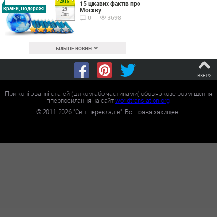
2016
15 цікавих фактів про
Країни, Подорожі
Москву
29
Лип
0
3698
БІЛЬШЕ НОВИН
ВВЕРХ
При копіюванні статей (цілком або частинами) обов'язкове розміщення
гіперпосилання на сайт
worldtranslation.org
.
©
2011-2026
"Світ перекладів". Всі права захищені.