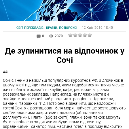
:
12 Квіт 2016
, 18:45
СВІТ ПЕРЕКЛАДІВ
КРАЇНИ, ПОДОРОЖІ
0
2370
Де зупинитися на відпочинок у
Сочі
##
Сочі є 1-ним з найбільш популярних курортнов РФ. Відпочинок в
цьому місті підійде тим людям, яким подобатися кипляча міське
життя, багате розмаїття клубів, кафе, ресторанів і різних
розважальних закладів. Наприклад, на пляжах міста ви
знайдете величезний вибір водних атракціонів: гідроцикли,
банани , тарзанки і т. д. Потрібно відзначити, що найдорожчі
готелі Сочі, які розташовані біля моря, найчастіше розташовують
своїми власними закритими пляжами (обладнаними і
доглянутими). Платні (або закриті) пляжні зони також можуть
бути закріплена за дитячими будинками відпочинку,
здравницями і санаторіями. Частина готелів поблизу відкритих