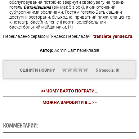
обслуговування потрібно звернути свою увагу на гранд-
готель
Батьківщина
(він має 5 зірок), який оточений
субтропічними рослинами. Гостям готелю Батьківщини
доступні: ресторани, більярдна, приватний пляж, спа-центр,
кінотеатр, басейни, тенісні корти, волейбольний і
баскетбольний майданчики, і ін
Перекладено сервісом "Яндекс.Перекладач":
translate.yandex.ru
.
Автор:
Admin
Світ перекладів
ОЦІНИТИ НОВИНУ
5
(голосів:
0
)
<< ЧОМУ ВАРТО ПОГРАТИ...
МОЖНА ЗАРОБИТИ В... >>
КОММЕНТАРИИ: