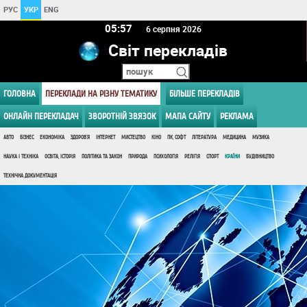
РУС
УКР
ENG
05:57
6 серпня 2026
Світ перекладів
ГОЛОВНА
ПЕРЕКЛАДИ НА РІЗНУ ТЕМАТИКУ
БІЛЬШЕ ПЕРЕКЛАДІВ
ОНЛАЙН ПЕРЕКЛАДАЧ
ЗВОРОТНІЙ ЗВЯЗОК
МАПА САЙТУ
РЕКЛАМА
АВТО
БІЗНЕС
ЕКОНОМІКА
ЗДОРОВ'Я
ІНТЕРНЕТ
МИСТЕЦТВО
КІНО
ПК, СОФТ
ЛІТЕРАТУРА
МЕДИЦИНА
МУЗИКА
НАУКА І ТЕХНІКА
ОСВІТА, ІСТОРІЯ
ПОЛІТИКА ТА ЗАКОН
ПРИРОДА
ПСИХОЛОГІЯ
РЕЛІГІЯ
СПОРТ
КРАЇНИ
БУДІВНИЦТВО
ТЕХНІЧНА ДОКУМЕНТАЦІЯ