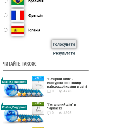
Бразилія
Франція
Іспанія
Голосувати
Результати
ЧИТАЙТЕ ТАКОЖ:
2017
"Вечірній Київ" -
Країни, Подорожі
екскурсія по столиці
9
Лютий
найкращої країни в світі
0
4278
2015
"Готельний дім" в
Країни, Подорожі
Черкасах
14
Трав
0
4395